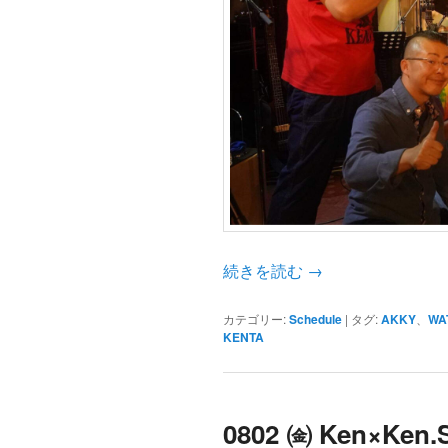
ツ
へ
へ
移
移
動
動
続きを読む
→
カテゴリー:
Schedule
|
タグ:
AKKY
、
WA
KENTA
0802 ㈮ Ken×Ken.S