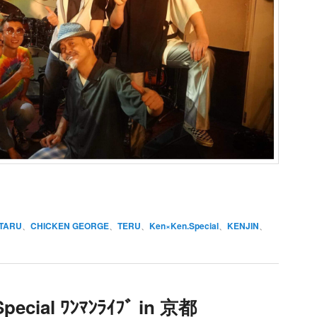
TARU
、
CHICKEN GEORGE
、
TERU
、
Ken×Ken.Special
、
KENJIN
、
pecial ﾜﾝﾏﾝﾗｲﾌﾞ in 京都