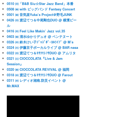
0510 ㈰「B&B Siu☆Star Jazz Band」本番
0508 ㈮ with ビッグバンド Fantasy Concert
0501 ㈮ 音気楽Yuka’s Project＠野毛JUNK
0426 ㈰ 渡辺てつ＆中尾剛也DUO @ 横濱ビー
ル
0416 ㈭ Feel Like Makin’ Jazz vol.35
0403 ㈮ 清水ゆかりデュオ @ ベンテヌート
0326 ㈭ 鈴木けい子ｼﾞｬｽﾞﾎﾞｰｶﾙﾗｲﾌﾞ @ M’s
0324 ㈫ 伊藤京子ボーカルライブ @ BAR nasa
0322 ㈰ 渡辺てつ＆ｷｻｸﾓﾄﾌｻDUO @ アムリタ
0321 ㈯ CIOCCOLATA『Live & Jam
Session』
0320 ㈮ CIOCCOLATA REVIVAL @ 福岡
0318 ㈬ 渡辺てつ＆ｷｻｸﾓﾄﾌｻDUO @ Farout
0311 ㈬ レディオ湘南.防災イベント @
Mr.MAX