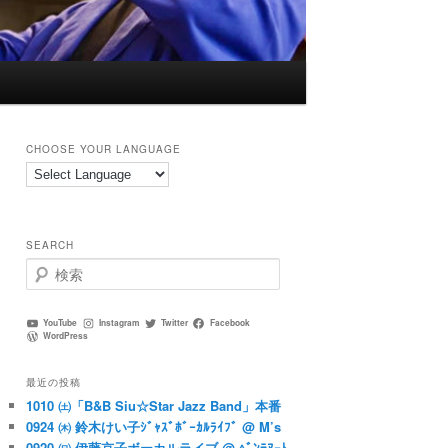
CHOOSE YOUR LANGUAGE
SEARCH
検
索
YouTube
Instagram
Twitter
Facebook
WordPress
最近の投稿
1010 ㈯「B&B Siu☆Star Jazz Band」本番
0924 ㈭ 鈴木けい子ｼﾞｬｽﾞﾎﾞｰｶﾙﾗｲﾌﾞ @ M’s
0920 ㈰ 伊藤京子ボーカルライブ @ ﾍﾞﾝﾃﾇｰﾄ