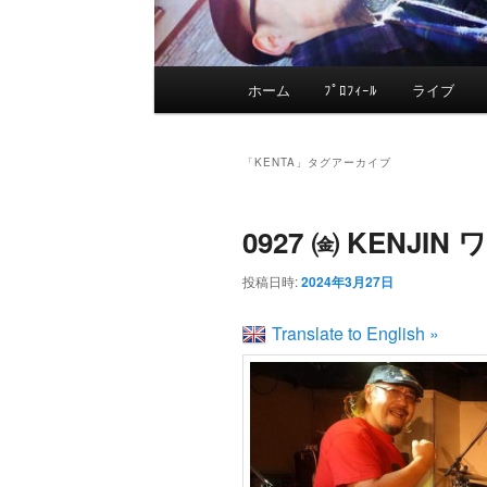
メ
ホーム
ﾌﾟﾛﾌｨｰﾙ
ライブ
メ
サ
イ
ン
イ
ブ
メ
「
KENTA
」タグアーカイブ
ニ
ン
コ
ュ
0927 ㈮ KENJI
ー
コ
ン
投稿日時:
2024年3月27日
ン
テ
Translate to English »
テ
ン
ン
ツ