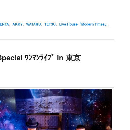
ENTA
、
AKKY
、
WATARU
、
TETSU
、
Live House『Modern Times』
、
pecial ﾜﾝﾏﾝﾗｲﾌﾞ in 東京