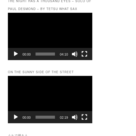
THE NIGHT HAS A THOUSAND EYES – SOLO OF
PAUL DESMOND – BY TETSU WHAT SAX
動
画
プ
レ
ー
ヤ
ー
00:00
04:10
ON THE SUNNY SIDE OF THE STREET
動
画
プ
レ
ー
ヤ
ー
00:00
02:19
うちで踊ろう