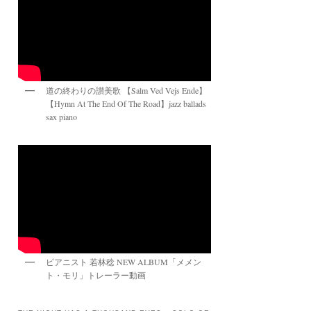
道の終わりの讃美歌 【Salm Ved Vejs Ende】
【Hymn At The End Of The Road】jazz ballads
sax piano
ピアニスト 若林稔 NEW ALBUM「メメン
ト・モリ」トレーラー動画