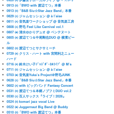
0913 ㈰「BWO with 渡辺てつ」本番
0913 ㈰「B&B Siu☆Star Jazz Band」本番
0829 ㈯ ジャムセッション @ à l’aise
0811 ㈫ 音気楽ワークショップ @ 音気楽工房
0808 ㈯ 野毛 Feel Like Carnival vol.1
0807 ㈮ 清水ゆかりデュオ @ ベンテヌート
0805 ㈬ 渡辺てつ＆中尾剛也DUO @ 横濱ビー
ル
0802 ㈰ 渡辺てつとサクサミーチ
0729 ㈬ クリス・ハート with 宮間利之ニュー
ハード
0716 ㈭ 鈴木けい子ｼﾞｬｽﾞﾎﾞｰｶﾙﾗｲﾌﾞ @ M’s
0711 ㈰ ジャムセッション @ à l’aise
0703 ㈮ 音気楽Yuka’s Project＠野毛JUNK
0628 ㈯「B&B Siu☆Star Jazz Band」本番
0602 ㈫ with ビッグバンド Fantasy Concert
0531 ㈰ 渡辺てつ＆本郷ノブフミDUO vol.2
0530 ㈯ 百人サックス『ライブ！2026』
0524 ㈰ komari jazz vocal Live
0522 ㈮ Juggernaut Big Band @ Buddy
0510 ㈰「BWO with 渡辺てつ」本番