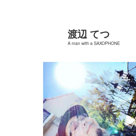
渡辺 てつ
A man with a SAXOPHONE