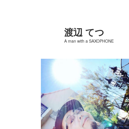
渡辺 てつ
A man with a SAXOPHONE