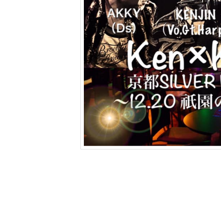
ツ
へ
移
動