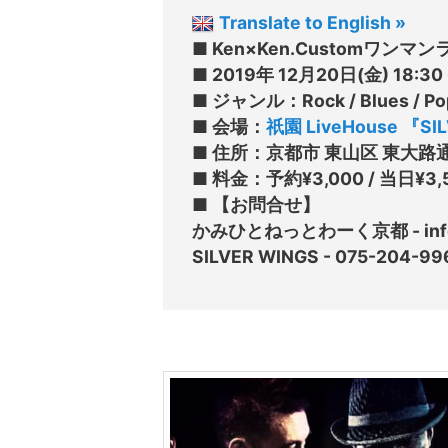
Translate to English »
■ Ken×Ken.Customワンマン
■ 2019年 12月20日(金) 18:30 Op
■ ジャンル：Rock / Blues / Pop / 
■ 会場：
祇園 LiveHouse 『SI
■ 住所：京都市 東山区 東大路
■ 料金：予約¥3,000 / 当日¥3,5
■ 【お問合せ】

かみひとねっとわーく京都 - info@k
SILVER WINGS - 075-204-996