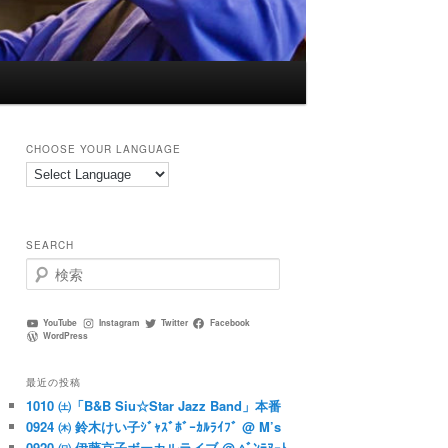
CHOOSE YOUR LANGUAGE
SEARCH
検
索
YouTube
Instagram
Twitter
Facebook
WordPress
最近の投稿
1010 ㈯「B&B Siu☆Star Jazz Band」本番
0924 ㈭ 鈴木けい子ｼﾞｬｽﾞﾎﾞｰｶﾙﾗｲﾌﾞ @ M’s
0920 ㈰ 伊藤京子ボーカルライブ @ ﾍﾞﾝﾃﾇｰﾄ