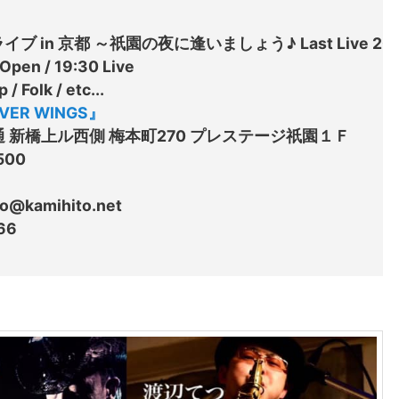
ライブ in 京都 ～祇園の夜に逢いましょう♪ Last Live 201
en / 19:30 Live

Folk / etc...

LVER WINGS』
通 新橋上ル西側 梅本町270 プレステージ祇園１Ｆ

00

amihito.net

6
