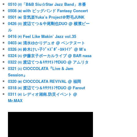
0510 ㈰「B&B Siu☆Star Jazz Band」本番
0508 ㈮ with ビッグバンド Fantasy Concert
0501 ㈮ 音気楽Yuka’s Project＠野毛JUNK
0426 ㈰ 渡辺てつ＆中尾剛也DUO @ 横濱ビー
ル
0416 ㈭ Feel Like Makin’ Jazz vol.35
0403 ㈮ 清水ゆかりデュオ @ ベンテヌート
0326 ㈭ 鈴木けい子ｼﾞｬｽﾞﾎﾞｰｶﾙﾗｲﾌﾞ @ M’s
0324 ㈫ 伊藤京子ボーカルライブ @ BAR nasa
0322 ㈰ 渡辺てつ＆ｷｻｸﾓﾄﾌｻDUO @ アムリタ
0321 ㈯ CIOCCOLATA『Live & Jam
Session』
0320 ㈮ CIOCCOLATA REVIVAL @ 福岡
0318 ㈬ 渡辺てつ＆ｷｻｸﾓﾄﾌｻDUO @ Farout
0311 ㈬ レディオ湘南.防災イベント @
Mr.MAX