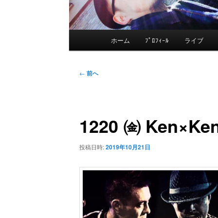
メ
ホーム
ﾌﾟﾛﾌｨｰﾙ
ライブ
メ
イ
ン
イ
投
メ
←
前へ
稿
ニ
ン
ナ
ュ
ビ
ー
1220 ㈮ Ken×Ken
コ
ゲ
ー
ン
投稿日時:
2019年10月21日
シ
ョ
テ
ン
ン