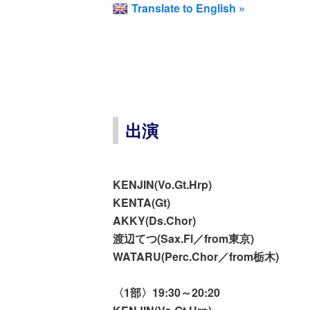
Translate to English »
出演
KENJIN(Vo.Gt.Hrp)
KENTA(Gt)
AKKY(Ds.Chor)
渡辺てつ(Sax.Fl／from東京)
WATARU(Perc.Chor／from栃木)
〈1部〉19:30～20:20