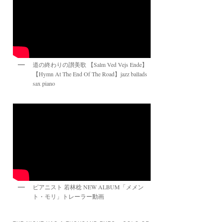
道の終わりの讃美歌 【Salm Ved Vejs Ende】
【Hymn At The End Of The Road】jazz ballads
sax piano
ピアニスト 若林稔 NEW ALBUM「メメン
ト・モリ」トレーラー動画