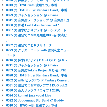
0913 ㈰「BWO with 渡辺てつ」本番
0913 ㈰「B&B Siu☆Star Jazz Band」本番
0829 ㈯ ジャムセッション @ à l’aise
0811 ㈫ 音気楽ワークショップ @ 音気楽工房
0808 ㈯ 野毛 Feel Like Carnival vol.1
0807 ㈮ 清水ゆかりデュオ @ ベンテヌート
0805 ㈬ 渡辺てつ＆中尾剛也DUO @ 横濱ビー
ル
0802 ㈰ 渡辺てつとサクサミーチ
0729 ㈬ クリス・ハート with 宮間利之ニュー
ハード
0716 ㈭ 鈴木けい子ｼﾞｬｽﾞﾎﾞｰｶﾙﾗｲﾌﾞ @ M’s
0711 ㈰ ジャムセッション @ à l’aise
0703 ㈮ 音気楽Yuka’s Project＠野毛JUNK
0628 ㈯「B&B Siu☆Star Jazz Band」本番
0602 ㈫ with ビッグバンド Fantasy Concert
0531 ㈰ 渡辺てつ＆本郷ノブフミDUO vol.2
0530 ㈯ 百人サックス『ライブ！2026』
0524 ㈰ komari jazz vocal Live
0522 ㈮ Juggernaut Big Band @ Buddy
0510 ㈰「BWO with 渡辺てつ」本番