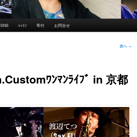
SNS
ﾚｯｽﾝ
寄付
お問合せ
次へ
→
.Customﾜﾝﾏﾝﾗｲﾌﾞ in 京都