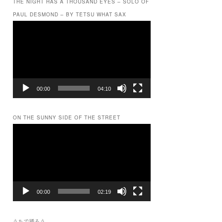
THE NIGHT HAS A THOUSAND EYES – SOLO OF
PAUL DESMOND – BY TETSU WHAT SAX
9～

動
画
プ
レ
ー
ヤ
ー
00:00
04:10
ON THE SUNNY SIDE OF THE STREET
動
画
プ
レ
ー
ヤ
ー
00:00
02:19
うちで踊ろう