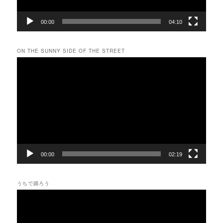
00:00
04:10
ON THE SUNNY SIDE OF THE STREET
動
画
プ
レ
ー
ヤ
ー
00:00
02:19
うちで踊ろう
動
画
プ
レ