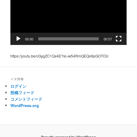
ー
ヤ
ー
00:00
00:57
https://youtu.be/cGygZC1Qx4E?si=w54RmQEQo6pGOTOU
メタ情報
ログイン
投稿フィード
コメントフィード
WordPress.org