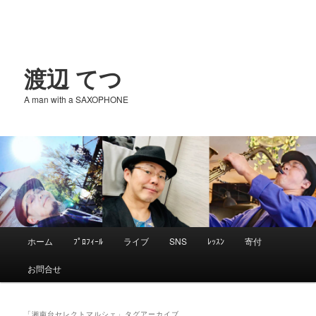
渡辺 てつ
A man with a SAXOPHONE
メ
ホーム
ﾌﾟﾛﾌｨｰﾙ
ライブ
SNS
ﾚｯｽﾝ
寄付
メ
サ
イ
お問合せ
ン
イ
ブ
メ
ニ
「
湘南台セレクトマルシェ
」タグアーカイブ