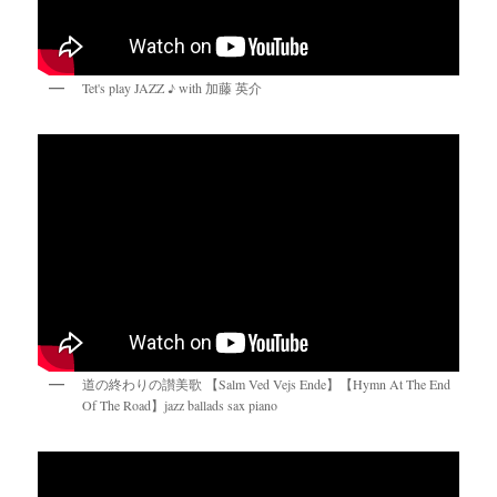
Tet's play JAZZ ♪ with 加藤 英介
道の終わりの讃美歌 【Salm Ved Vejs Ende】【Hymn At The End
Of The Road】jazz ballads sax piano