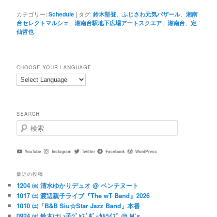
カテゴリー:
Schedule
|
タグ:
鈴木堅登
、
ふじさわ元気バザール
、
湘南
台セレクトマルシェ
、
湘南台駅地下広場アートスクエア
、
湘南台
、
定
仙哲也
CHOOSE YOUR LANGUAGE
SEARCH
検
索
YouTube
Instagram
Twitter
Facebook
WordPress
最近の投稿
1204 ㈮ 清水ゆかりデュオ @ ベンテヌート
1017 ㈯ 渡辺親子ライブ『The wT Band』2026
1010 ㈯「B&B Siu☆Star Jazz Band」本番
0924 ㈭ 鈴木けい子ｼﾞｬｽﾞﾎﾞｰｶﾙﾗｲﾌﾞ @ M’s