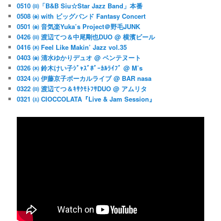
0510 ㈰「B&B Siu☆Star Jazz Band」本番
0508 ㈮ with ビッグバンド Fantasy Concert
0501 ㈮ 音気楽Yuka’s Project＠野毛JUNK
0426 ㈰ 渡辺てつ＆中尾剛也DUO @ 横濱ビール
0416 ㈭ Feel Like Makin’ Jazz vol.35
0403 ㈮ 清水ゆかりデュオ @ ベンテヌート
0326 ㈭ 鈴木けい子ｼﾞｬｽﾞﾎﾞｰｶﾙﾗｲﾌﾞ @ M’s
0324 ㈫ 伊藤京子ボーカルライブ @ BAR nasa
0322 ㈰ 渡辺てつ＆ｷｻｸﾓﾄﾌｻDUO @ アムリタ
0321 ㈯ CIOCCOLATA『Live & Jam Session』