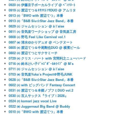
0920 ㈰ 伊藤京子ボーカルライブ @ ﾍﾞﾝﾃﾇｰﾄ
0919 ㈯ 渡辺てつ＆ｷｻｸﾓﾄﾌｻDUO @ アムリタ
0913 ㈰「BWO with 渡辺てつ」本番
0913 ㈰「B&B Siu☆Star Jazz Band」本番
0829 ㈯ ジャムセッション @ à l’aise
0811 ㈫ 音気楽ワークショップ @ 音気楽工房
0808 ㈯ 野毛 Feel Like Carnival vol.1
0807 ㈮ 清水ゆかりデュオ @ ベンテヌート
0805 ㈬ 渡辺てつ＆中尾剛也DUO @ 横濱ビール
0802 ㈰ 渡辺てつとサクサミーチ
0729 ㈬ クリス・ハート with 宮間利之ニューハード
0716 ㈭ 鈴木けい子ｼﾞｬｽﾞﾎﾞｰｶﾙﾗｲﾌﾞ @ M’s
0711 ㈰ ジャムセッション @ à l’aise
0703 ㈮ 音気楽Yuka’s Project＠野毛JUNK
0628 ㈯「B&B Siu☆Star Jazz Band」本番
0602 ㈫ with ビッグバンド Fantasy Concert
0531 ㈰ 渡辺てつ＆本郷ノブフミDUO vol.2
0530 ㈯ 百人サックス『ライブ！2026』
0524 ㈰ komari jazz vocal Live
0522 ㈮ Juggernaut Big Band @ Buddy
0510 ㈰「BWO with 渡辺てつ」本番