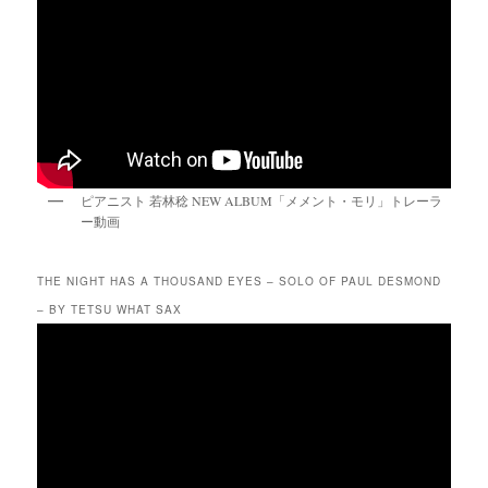
ピアニスト 若林稔 NEW ALBUM「メメント・モリ」トレーラ
ー動画
THE NIGHT HAS A THOUSAND EYES – SOLO OF PAUL DESMOND
– BY TETSU WHAT SAX
動
画
プ
レ
ー
ヤ
ー