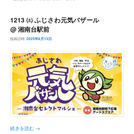
ン
コ
ュ
ー
コ
ン
1213 ㈯ ふじさわ元気バザール
@ 湘南台駅前
ン
テ
投稿日時:
2025年6月13日
テ
ン
ン
ツ
ツ
へ
へ
移
移
動
続きを読む
→
動