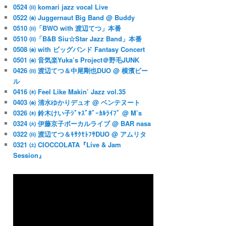
0524 ㈰ komari jazz vocal Live
0522 ㈮ Juggernaut Big Band @ Buddy
0510 ㈰「BWO with 渡辺てつ」本番
0510 ㈰「B&B Siu☆Star Jazz Band」本番
0508 ㈮ with ビッグバンド Fantasy Concert
0501 ㈮ 音気楽Yuka’s Project＠野毛JUNK
0426 ㈰ 渡辺てつ＆中尾剛也DUO @ 横濱ビー
ル
0416 ㈭ Feel Like Makin’ Jazz vol.35
0403 ㈮ 清水ゆかりデュオ @ ベンテヌート
0326 ㈭ 鈴木けい子ｼﾞｬｽﾞﾎﾞｰｶﾙﾗｲﾌﾞ @ M’s
0324 ㈫ 伊藤京子ボーカルライブ @ BAR nasa
0322 ㈰ 渡辺てつ＆ｷｻｸﾓﾄﾌｻDUO @ アムリタ
0321 ㈯ CIOCCOLATA『Live & Jam
Session』