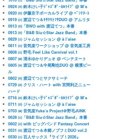
0924 ㈭ 鈴木けい子ｼﾞｬｽﾞﾎﾞｰｶﾙﾗｲﾌﾞ @ M’s
0920 ㈰ 伊藤京子ボーカルライブ @ ﾍﾞﾝﾃﾇｰﾄ
0919 ㈯ 渡辺てつ＆ｷｻｸﾓﾄﾌｻDUO @ アムリタ
0913 ㈰「BWO with 渡辺てつ」本番
0913 ㈰「B&B Siu☆Star Jazz Band」本番
0829 ㈯ ジャムセッション @ à l’aise
0811 ㈫ 音気楽ワークショップ @ 音気楽工房
0808 ㈯ 野毛 Feel Like Carnival vol.1
0807 ㈮ 清水ゆかりデュオ @ ベンテヌート
0805 ㈬ 渡辺てつ＆中尾剛也DUO @ 横濱ビー
ル
0802 ㈰ 渡辺てつとサクサミーチ
0729 ㈬ クリス・ハート with 宮間利之ニュー
ハード
0716 ㈭ 鈴木けい子ｼﾞｬｽﾞﾎﾞｰｶﾙﾗｲﾌﾞ @ M’s
0711 ㈰ ジャムセッション @ à l’aise
0703 ㈮ 音気楽Yuka’s Project＠野毛JUNK
0628 ㈯「B&B Siu☆Star Jazz Band」本番
0602 ㈫ with ビッグバンド Fantasy Concert
0531 ㈰ 渡辺てつ＆本郷ノブフミDUO vol.2
0530 ㈯ 百人サックス『ライブ！2026』