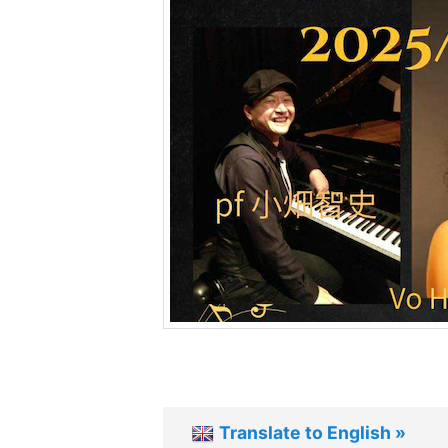
ツ
へ
移
動
Translate to English »