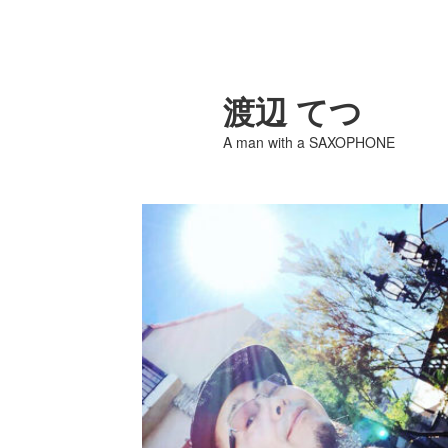
渡辺 てつ
A man with a SAXOPHONE