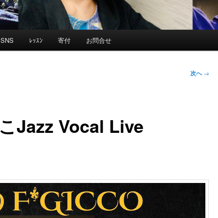
SNS
ﾚｯｽﾝ
寄付
お問合せ
次へ
→
azz Vocal Live