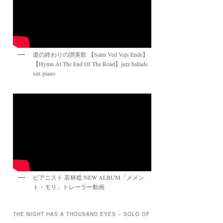
道の終わりの讃美歌 【Salm Ved Vejs Ende】
【Hymn At The End Of The Road】jazz ballads
sax piano
ピアニスト 若林稔 NEW ALBUM「メメン
ト・モリ」トレーラー動画
THE NIGHT HAS A THOUSAND EYES – SOLO OF