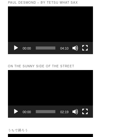
PAUL DESMOND – BY TETSU WHAT SAX
動
画
プ
レ
ー
ヤ
ー
00:00
04:10
ON THE SUNNY SIDE OF THE STREET
動
画
プ
レ
ー
ヤ
ー
00:00
02:19
うちで踊ろう
動