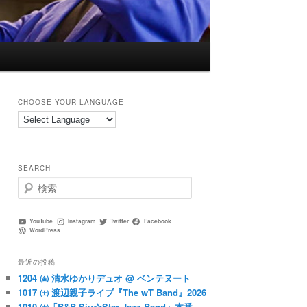
CHOOSE YOUR LANGUAGE
SEARCH
検
索
YouTube
Instagram
Twitter
Facebook
WordPress
最近の投稿
1204 ㈮ 清水ゆかりデュオ @ ベンテヌート
1017 ㈯ 渡辺親子ライブ『The wT Band』2026
1010 ㈯「B&B Siu☆Star Jazz Band」本番