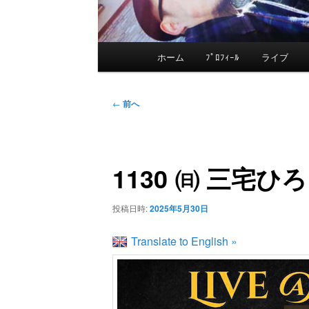
メ
ホーム
ﾌﾟﾛﾌｨｰﾙ
ライブ
メ
イ
ン
イ
投
メ
←
前へ
稿
ニ
ン
ナ
ュ
ビ
ー
1130 ㈰ 三宅ひろこJ
コ
ゲ
ー
ン
投稿日時:
2025年5月30日
シ
ョ
Translate to English »
テ
ン
ン