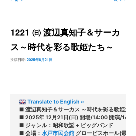
ン
ュ
稿
ー
ナ
コ
ビ
1221 ㈰ 渡辺真知子＆サーカ
ゲ
ン
ー
ス～時代を彩る歌姫たち～
シ
テ
ョ
投稿日時:
2025年6月21日
ン
ン
ツ
へ
Translate to English »
■ 渡辺真知子＆サーカス ～時代を彩る歌姫た
移
■ 2025年 12月21日(日) 開場/14:00 開演/14:30
■ ジャンル：昭和歌謡 + ビッグバンド

動
■ 会場：
水戸市民会館
 グロービスホール(最寄駅