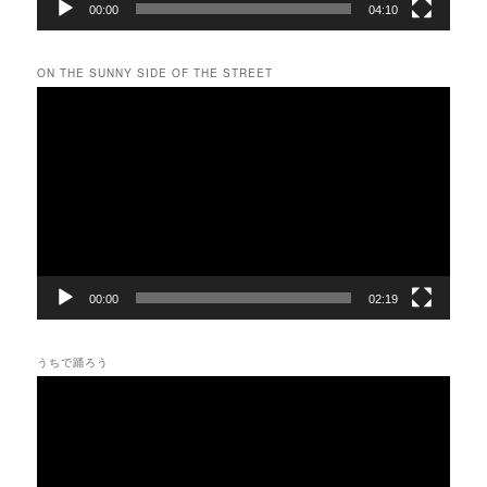
00:00
04:10
ON THE SUNNY SIDE OF THE STREET
動
画
プ
レ
ー
ヤ
ー
00:00
02:19
うちで踊ろう
動
画
プ
レ
ー