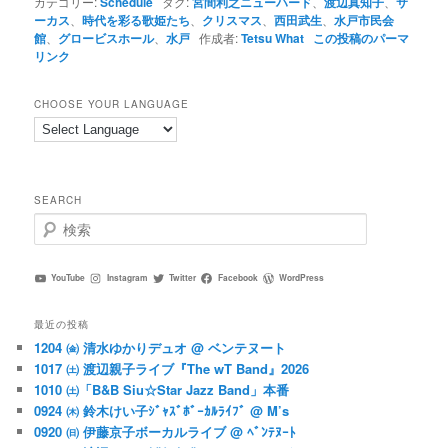
カテゴリー:
Schedule
タグ:
宮間利之ニューハード
、
渡辺真知子
、
サ
ーカス
、
時代を彩る歌姫たち
、
クリスマス
、
西田武生
、
水戸市民会
館
、
グロービスホール
、
水戸
作成者:
Tetsu What
この投稿のパーマ
リンク
CHOOSE YOUR LANGUAGE
SEARCH
検
索
YouTube
Instagram
Twitter
Facebook
WordPress
最近の投稿
1204 ㈮ 清水ゆかりデュオ @ ベンテヌート
1017 ㈯ 渡辺親子ライブ『The wT Band』2026
1010 ㈯「B&B Siu☆Star Jazz Band」本番
0924 ㈭ 鈴木けい子ｼﾞｬｽﾞﾎﾞｰｶﾙﾗｲﾌﾞ @ M’s
0920 ㈰ 伊藤京子ボーカルライブ @ ﾍﾞﾝﾃﾇｰﾄ