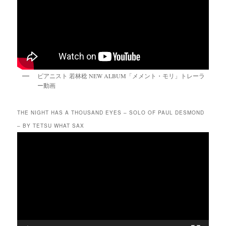
ピアニスト 若林稔 NEW ALBUM「メメント・モリ」トレーラ
ー動画
THE NIGHT HAS A THOUSAND EYES – SOLO OF PAUL DESMOND
– BY TETSU WHAT SAX
動
画
プ
レ
ー
ヤ
ー