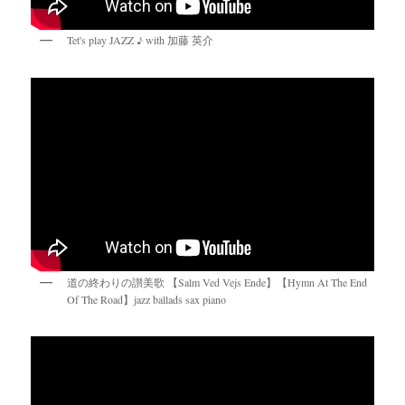
Tet's play JAZZ ♪ with 加藤 英介
道の終わりの讃美歌 【Salm Ved Vejs Ende】【Hymn At The End
Of The Road】jazz ballads sax piano