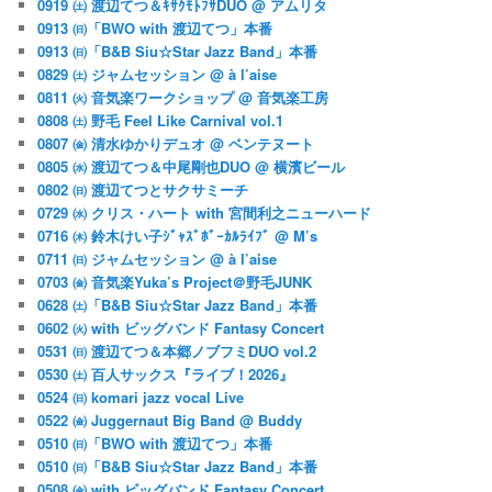
0919 ㈯ 渡辺てつ＆ｷｻｸﾓﾄﾌｻDUO @ アムリタ
0913 ㈰「BWO with 渡辺てつ」本番
0913 ㈰「B&B Siu☆Star Jazz Band」本番
0829 ㈯ ジャムセッション @ à l’aise
0811 ㈫ 音気楽ワークショップ @ 音気楽工房
0808 ㈯ 野毛 Feel Like Carnival vol.1
0807 ㈮ 清水ゆかりデュオ @ ベンテヌート
0805 ㈬ 渡辺てつ＆中尾剛也DUO @ 横濱ビール
0802 ㈰ 渡辺てつとサクサミーチ
0729 ㈬ クリス・ハート with 宮間利之ニューハード
0716 ㈭ 鈴木けい子ｼﾞｬｽﾞﾎﾞｰｶﾙﾗｲﾌﾞ @ M’s
0711 ㈰ ジャムセッション @ à l’aise
0703 ㈮ 音気楽Yuka’s Project＠野毛JUNK
0628 ㈯「B&B Siu☆Star Jazz Band」本番
0602 ㈫ with ビッグバンド Fantasy Concert
0531 ㈰ 渡辺てつ＆本郷ノブフミDUO vol.2
0530 ㈯ 百人サックス『ライブ！2026』
0524 ㈰ komari jazz vocal Live
0522 ㈮ Juggernaut Big Band @ Buddy
0510 ㈰「BWO with 渡辺てつ」本番
0510 ㈰「B&B Siu☆Star Jazz Band」本番
0508 ㈮ with ビッグバンド Fantasy Concert