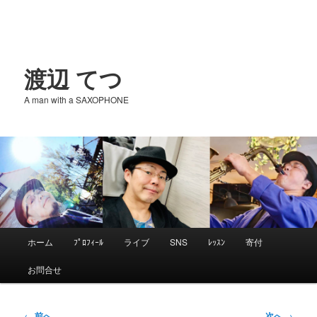
渡辺 てつ
A man with a SAXOPHONE
メ
ホーム
ﾌﾟﾛﾌｨｰﾙ
ライブ
SNS
ﾚｯｽﾝ
寄付
メ
イ
お問合せ
ン
イ
メ
ニ
投
←
前へ
次へ
→