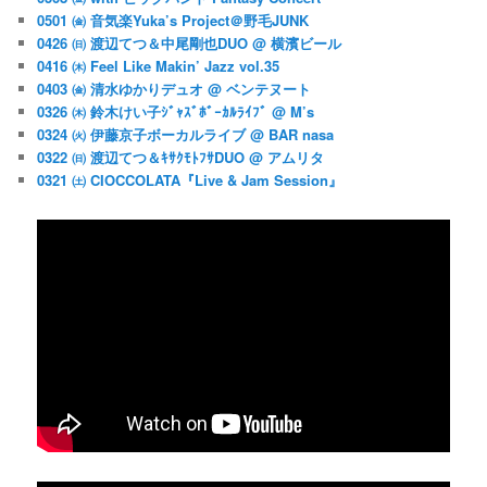
0501 ㈮ 音気楽Yuka’s Project＠野毛JUNK
0426 ㈰ 渡辺てつ＆中尾剛也DUO @ 横濱ビール
0416 ㈭ Feel Like Makin’ Jazz vol.35
0403 ㈮ 清水ゆかりデュオ @ ベンテヌート
0326 ㈭ 鈴木けい子ｼﾞｬｽﾞﾎﾞｰｶﾙﾗｲﾌﾞ @ M’s
0324 ㈫ 伊藤京子ボーカルライブ @ BAR nasa
0322 ㈰ 渡辺てつ＆ｷｻｸﾓﾄﾌｻDUO @ アムリタ
0321 ㈯ CIOCCOLATA『Live & Jam Session』