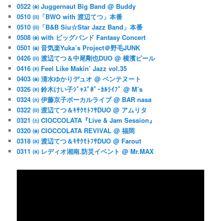
0522 ㈮ Juggernaut Big Band @ Buddy
0510 ㈰「BWO with 渡辺てつ」本番
0510 ㈰「B&B Siu☆Star Jazz Band」本番
0508 ㈮ with ビッグバンド Fantasy Concert
0501 ㈮ 音気楽Yuka’s Project＠野毛JUNK
0426 ㈰ 渡辺てつ＆中尾剛也DUO @ 横濱ビール
0416 ㈭ Feel Like Makin’ Jazz vol.35
0403 ㈮ 清水ゆかりデュオ @ ベンテヌート
0326 ㈭ 鈴木けい子ｼﾞｬｽﾞﾎﾞｰｶﾙﾗｲﾌﾞ @ M’s
0324 ㈫ 伊藤京子ボーカルライブ @ BAR nasa
0322 ㈰ 渡辺てつ＆ｷｻｸﾓﾄﾌｻDUO @ アムリタ
0321 ㈯ CIOCCOLATA『Live & Jam Session』
0320 ㈮ CIOCCOLATA REVIVAL @ 福岡
0318 ㈬ 渡辺てつ＆ｷｻｸﾓﾄﾌｻDUO @ Farout
0311 ㈬ レディオ湘南.防災イベント @ Mr.MAX