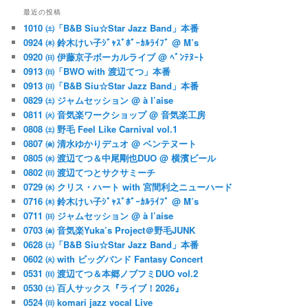
最近の投稿
1010 ㈯「B&B Siu☆Star Jazz Band」本番
0924 ㈭ 鈴木けい子ｼﾞｬｽﾞﾎﾞｰｶﾙﾗｲﾌﾞ @ M’s
0920 ㈰ 伊藤京子ボーカルライブ @ ﾍﾞﾝﾃﾇｰﾄ
0913 ㈰「BWO with 渡辺てつ」本番
0913 ㈰「B&B Siu☆Star Jazz Band」本番
0829 ㈯ ジャムセッション @ à l’aise
0811 ㈫ 音気楽ワークショップ @ 音気楽工房
0808 ㈯ 野毛 Feel Like Carnival vol.1
0807 ㈮ 清水ゆかりデュオ @ ベンテヌート
0805 ㈬ 渡辺てつ＆中尾剛也DUO @ 横濱ビール
0802 ㈰ 渡辺てつとサクサミーチ
0729 ㈬ クリス・ハート with 宮間利之ニューハード
0716 ㈭ 鈴木けい子ｼﾞｬｽﾞﾎﾞｰｶﾙﾗｲﾌﾞ @ M’s
0711 ㈰ ジャムセッション @ à l’aise
0703 ㈮ 音気楽Yuka’s Project＠野毛JUNK
0628 ㈯「B&B Siu☆Star Jazz Band」本番
0602 ㈫ with ビッグバンド Fantasy Concert
0531 ㈰ 渡辺てつ＆本郷ノブフミDUO vol.2
0530 ㈯ 百人サックス『ライブ！2026』
0524 ㈰ komari jazz vocal Live