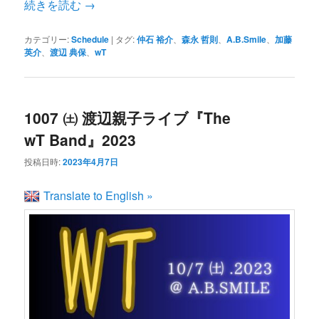
続きを読む
→
カテゴリー:
Schedule
|
タグ:
仲石 裕介
、
森永 哲則
、
A.B.Smile
、
加藤
英介
、
渡辺 典保
、
wT
1007 ㈯ 渡辺親子ライブ『The
wT Band』2023
投稿日時:
2023年4月7日
Translate to English »