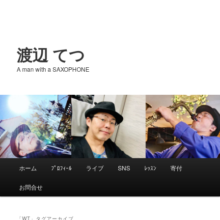
渡辺 てつ
A man with a SAXOPHONE
メ
ホーム
ﾌﾟﾛﾌｨｰﾙ
ライブ
SNS
ﾚｯｽﾝ
寄付
メ
サ
イ
お問合せ
ン
イ
ブ
メ
ニ
「
WT
」タグアーカイブ