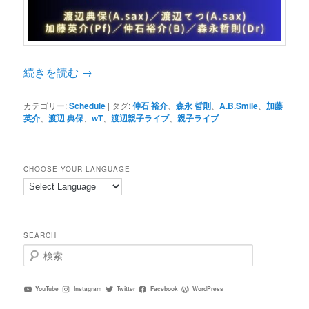
続きを読む
→
カテゴリー:
Schedule
|
タグ:
仲石 裕介
、
森永 哲則
、
A.B.Smile
、
加藤
英介
、
渡辺 典保
、
wT
、
渡辺親子ライブ
、
親子ライブ
CHOOSE YOUR LANGUAGE
SEARCH
検
索
YouTube
Instagram
Twitter
Facebook
WordPress