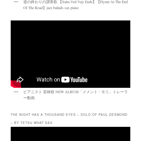
道の終わりの讃美歌 【Salm Ved Vejs Ende】【Hymn At The End
Of The Road】jazz ballads sax piano
ピアニスト 若林稔 NEW ALBUM「メメント・モリ」トレーラ
ー動画
THE NIGHT HAS A THOUSAND EYES – SOLO OF PAUL DESMOND
– BY TETSU WHAT SAX
動
画