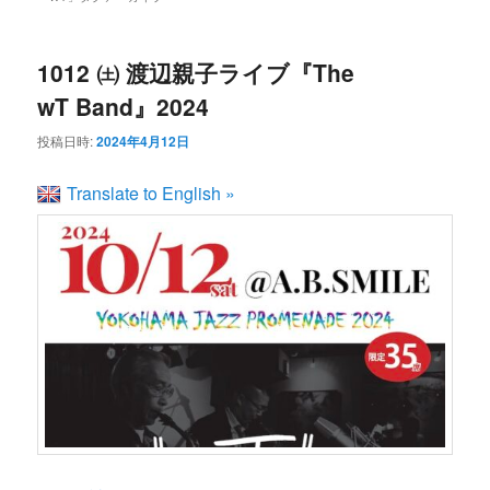
ン
コ
ュ
ー
コ
ン
1012 ㈯ 渡辺親子ライブ『The
wT Band』2024
ン
テ
投稿日時:
2024年4月12日
テ
ン
Translate to English »
ン
ツ
ツ
へ
へ
移
移
動
動