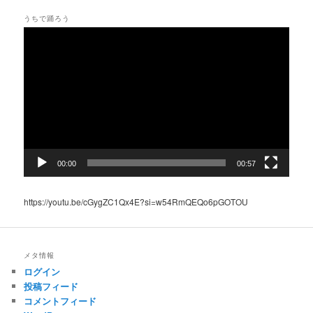
うちで踊ろう
動
画
プ
レ
ー
ヤ
ー
00:00
00:57
https://youtu.be/cGygZC1Qx4E?si=w54RmQEQo6pGOTOU
メタ情報
ログイン
投稿フィード
コメントフィード