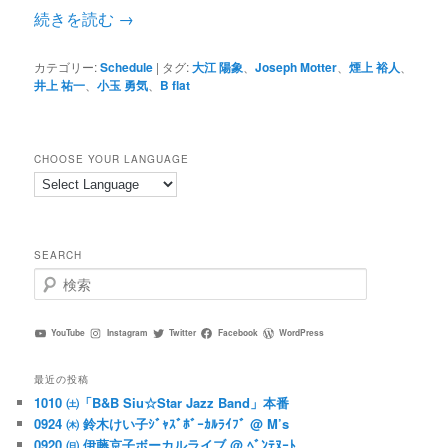
続きを読む
→
カテゴリー:
Schedule
|
タグ:
大江 陽象
、
Joseph Motter
、
煙上 裕人
、
井上 祐一
、
小玉 勇気
、
B flat
CHOOSE YOUR LANGUAGE
SEARCH
検
索
YouTube
Instagram
Twitter
Facebook
WordPress
最近の投稿
1010 ㈯「B&B Siu☆Star Jazz Band」本番
0924 ㈭ 鈴木けい子ｼﾞｬｽﾞﾎﾞｰｶﾙﾗｲﾌﾞ @ M’s
0920 ㈰ 伊藤京子ボーカルライブ @ ﾍﾞﾝﾃﾇｰﾄ