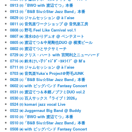
0913 ㈰「BWO with 渡辺てつ」本番
0913 ㈰「B&B Siu☆Star Jazz Band」本番
0829 ㈯ ジャムセッション @ à l’aise
0811 ㈫ 音気楽ワークショップ @ 音気楽工房
0808 ㈯ 野毛 Feel Like Carnival vol.1
0807 ㈮ 清水ゆかりデュオ @ ベンテヌート
0805 ㈬ 渡辺てつ＆中尾剛也DUO @ 横濱ビール
0802 ㈰ 渡辺てつとサクサミーチ
0729 ㈬ クリス・ハート with 宮間利之ニューハード
0716 ㈭ 鈴木けい子ｼﾞｬｽﾞﾎﾞｰｶﾙﾗｲﾌﾞ @ M’s
0711 ㈰ ジャムセッション @ à l’aise
0703 ㈮ 音気楽Yuka’s Project＠野毛JUNK
0628 ㈯「B&B Siu☆Star Jazz Band」本番
0602 ㈫ with ビッグバンド Fantasy Concert
0531 ㈰ 渡辺てつ＆本郷ノブフミDUO vol.2
0530 ㈯ 百人サックス『ライブ！2026』
0524 ㈰ komari jazz vocal Live
0522 ㈮ Juggernaut Big Band @ Buddy
0510 ㈰「BWO with 渡辺てつ」本番
0510 ㈰「B&B Siu☆Star Jazz Band」本番
0508 ㈮ with ビッグバンド Fantasy Concert