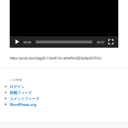
レ
ー
ヤ
ー
00:00
00:57
https://youtu.be/cGygZC1Qx4E?si=w54RmQEQo6pGOTOU
メタ情報
ログイン
投稿フィード
コメントフィード
WordPress.org