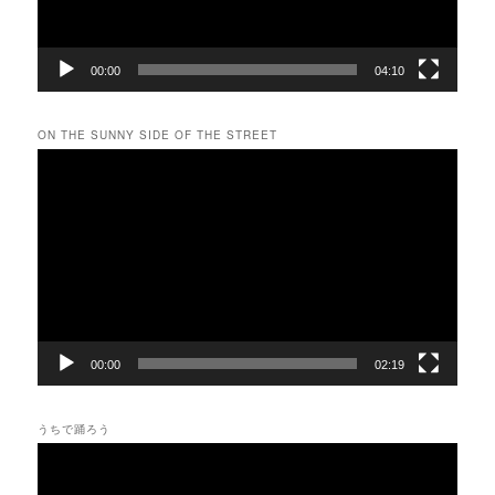
00:00
04:10
ON THE SUNNY SIDE OF THE STREET
動
画
プ
レ
ー
ヤ
ー
00:00
02:19
うちで踊ろう
動
画
プ