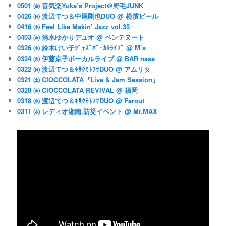
0501 ㈮ 音気楽Yuka’s Project＠野毛JUNK
0426 ㈰ 渡辺てつ＆中尾剛也DUO @ 横濱ビール
0416 ㈭ Feel Like Makin’ Jazz vol.35
0403 ㈮ 清水ゆかりデュオ @ ベンテヌート
0326 ㈭ 鈴木けい子ｼﾞｬｽﾞﾎﾞｰｶﾙﾗｲﾌﾞ @ M’s
0324 ㈫ 伊藤京子ボーカルライブ @ BAR nasa
0322 ㈰ 渡辺てつ＆ｷｻｸﾓﾄﾌｻDUO @ アムリタ
0321 ㈯ CIOCCOLATA『Live & Jam Session』
0320 ㈮ CIOCCOLATA REVIVAL @ 福岡
0318 ㈬ 渡辺てつ＆ｷｻｸﾓﾄﾌｻDUO @ Farout
0311 ㈬ レディオ湘南.防災イベント @ Mr.MAX