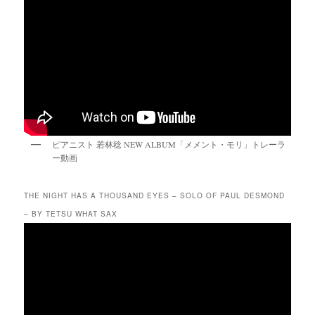
ピアニスト 若林稔 NEW ALBUM「メメント・モリ」トレーラ
ー動画
THE NIGHT HAS A THOUSAND EYES – SOLO OF PAUL DESMOND
– BY TETSU WHAT SAX
動
画
プ
レ
ー
ヤ
ー