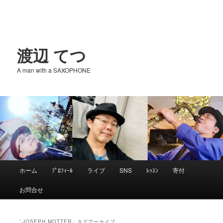
渡辺 てつ
A man with a SAXOPHONE
メ
ホーム
ﾌﾟﾛﾌｨｰﾙ
ライブ
SNS
ﾚｯｽﾝ
寄付
メ
サ
イ
お問合せ
ン
イ
ブ
メ
ニ
「
JOSEPH MOTTER
」タグアーカイブ