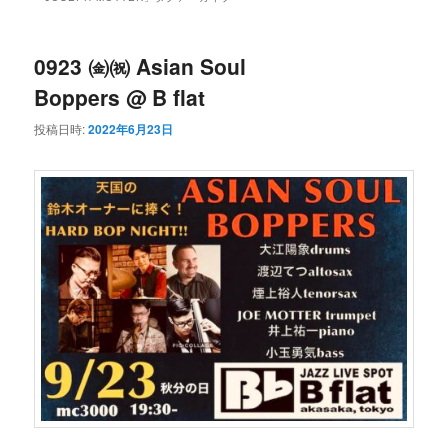
ン
コ
ュ
ー
コ
ン
0923 ㈮㈷ Asian Soul
Boppers @ B flat
ン
テ
投稿日時:
2022年6月23日
テ
ン
ン
ツ
ツ
へ
へ
移
移
動
動