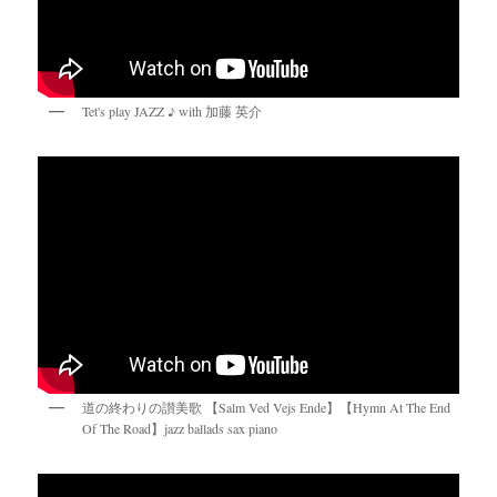
Tet's play JAZZ ♪ with 加藤 英介
道の終わりの讃美歌 【Salm Ved Vejs Ende】【Hymn At The End
Of The Road】jazz ballads sax piano