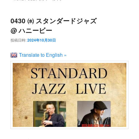
ン
コ
ュ
ー
コ
ン
0430 ㈬ スタンダードジャズ
@ ハニービー
ン
テ
投稿日時:
2024年10月30日
テ
ン
Translate to English »
ン
ツ
ツ
へ
へ
移
移
動
動