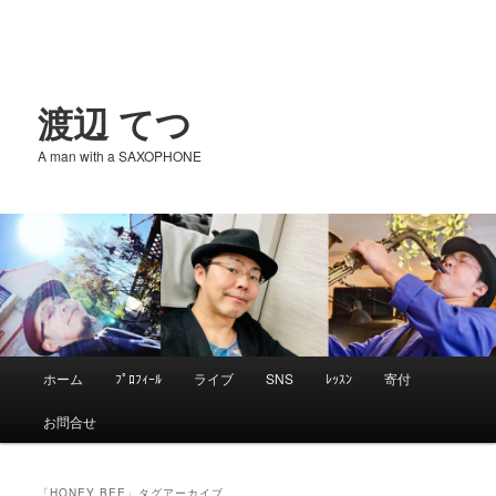
渡辺 てつ
A man with a SAXOPHONE
メ
ホーム
ﾌﾟﾛﾌｨｰﾙ
ライブ
SNS
ﾚｯｽﾝ
寄付
メ
サ
イ
お問合せ
ン
イ
ブ
メ
ニ
「
HONEY BEE
」タグアーカイブ