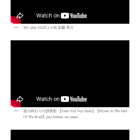
Tet's play JAZZ ♪ with 加藤 英介
道の終わりの讃美歌 【Salm Ved Vejs Ende】【Hymn At The End
Of The Road】jazz ballads sax piano