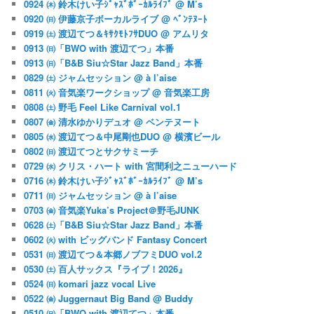
0924 ㈭ 鈴木けい子ｼﾞｬｽﾞﾎﾞｰｶﾙﾗｲﾌﾞ @ M’s
0920 ㈰ 伊藤京子ボーカルライブ @ ﾍﾞﾝﾃﾇｰﾄ
0919 ㈯ 渡辺てつ＆ｷｻｸﾓﾄﾌｻDUO @ アムリタ
0913 ㈰「BWO with 渡辺てつ」本番
0913 ㈰「B&B Siu☆Star Jazz Band」本番
0829 ㈯ ジャムセッション @ à l’aise
0811 ㈫ 音気楽ワークショップ @ 音気楽工房
0808 ㈯ 野毛 Feel Like Carnival vol.1
0807 ㈮ 清水ゆかりデュオ @ ベンテヌート
0805 ㈬ 渡辺てつ＆中尾剛也DUO @ 横濱ビール
0802 ㈰ 渡辺てつとサクサミーチ
0729 ㈬ クリス・ハート with 宮間利之ニューハード
0716 ㈭ 鈴木けい子ｼﾞｬｽﾞﾎﾞｰｶﾙﾗｲﾌﾞ @ M’s
0711 ㈰ ジャムセッション @ à l’aise
0703 ㈮ 音気楽Yuka’s Project＠野毛JUNK
0628 ㈯「B&B Siu☆Star Jazz Band」本番
0602 ㈫ with ビッグバンド Fantasy Concert
0531 ㈰ 渡辺てつ＆本郷ノブフミDUO vol.2
0530 ㈯ 百人サックス『ライブ！2026』
0524 ㈰ komari jazz vocal Live
0522 ㈮ Juggernaut Big Band @ Buddy
0510 ㈰「BWO with 渡辺てつ」本番