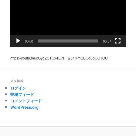
レ
ー
ヤ
ー
00:00
00:57
https://youtu.be/cGygZC1Qx4E?si=w54RmQEQo6pGOTOU
メタ情報
ログイン
投稿フィード
コメントフィード
WordPress.org