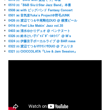
0510 ㈰「B&B Siu☆Star Jazz Band」本番
0508 ㈮ with ビッグバンド Fantasy Concert
0501 ㈮ 音気楽Yuka’s Project＠野毛JUNK
0426 ㈰ 渡辺てつ＆中尾剛也DUO @ 横濱ビール
0416 ㈭ Feel Like Makin’ Jazz vol.35
0403 ㈮ 清水ゆかりデュオ @ ベンテヌート
0326 ㈭ 鈴木けい子ｼﾞｬｽﾞﾎﾞｰｶﾙﾗｲﾌﾞ @ M’s
0324 ㈫ 伊藤京子ボーカルライブ @ BAR nasa
0322 ㈰ 渡辺てつ＆ｷｻｸﾓﾄﾌｻDUO @ アムリタ
0321 ㈯ CIOCCOLATA『Live & Jam Session』