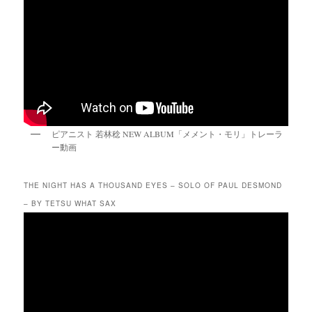
ピアニスト 若林稔 NEW ALBUM「メメント・モリ」トレーラ
ー動画
THE NIGHT HAS A THOUSAND EYES – SOLO OF PAUL DESMOND
– BY TETSU WHAT SAX
動
画
プ
レ
ー
ヤ
ー