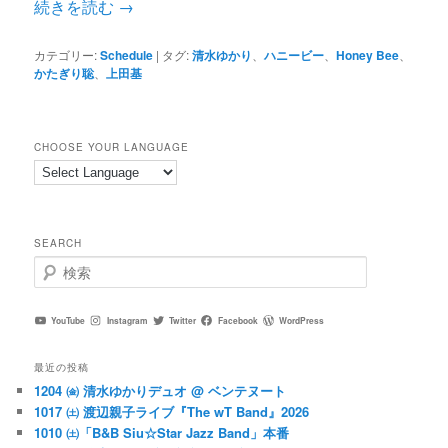
続きを読む
→
カテゴリー:
Schedule
|
タグ:
清水ゆかり
、
ハニービー
、
Honey Bee
、
かたぎり聡
、
上田基
CHOOSE YOUR LANGUAGE
SEARCH
検
索
YouTube
Instagram
Twitter
Facebook
WordPress
最近の投稿
1204 ㈮ 清水ゆかりデュオ @ ベンテヌート
1017 ㈯ 渡辺親子ライブ『The wT Band』2026
1010 ㈯「B&B Siu☆Star Jazz Band」本番