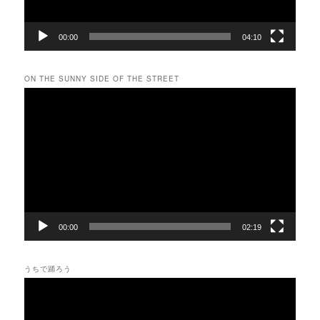
00:00
04:10
ON THE SUNNY SIDE OF THE STREET
動
画
プ
レ
ー
ヤ
ー
00:00
02:19
うちで踊ろう
動
画
プ