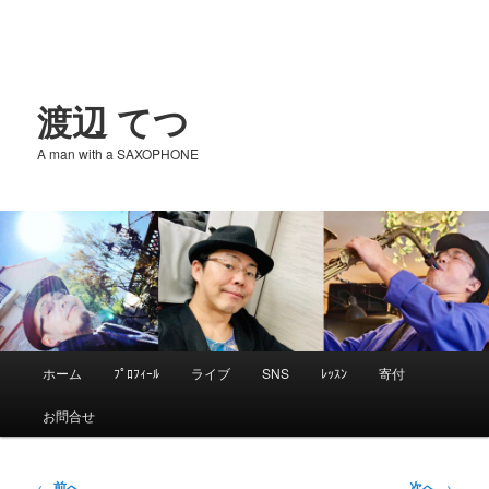
渡辺 てつ
A man with a SAXOPHONE
メ
ホーム
ﾌﾟﾛﾌｨｰﾙ
ライブ
SNS
ﾚｯｽﾝ
寄付
メ
イ
お問合せ
ン
イ
メ
ニ
投
←
前へ
次へ
→