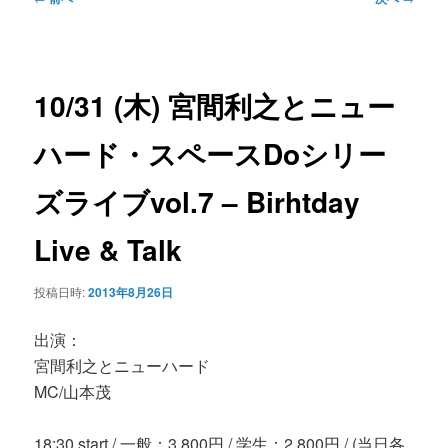
ン
ュ
稿
ー
ナ
コ
ビ
10/31 (木) 宮間利之とニュー
ゲ
ン
ー
ハード・スペースDoシリー
シ
テ
ョ
ズライブvol.7 – Birhtday
ン
ン
Live & Talk
ツ
投稿日時:
2013年8月26日
へ
出演：
宮間利之とニューハード
移
MC/山本茂
動
18:30 start / 一般：3,800円 / 学生：2,800円 / (当日各