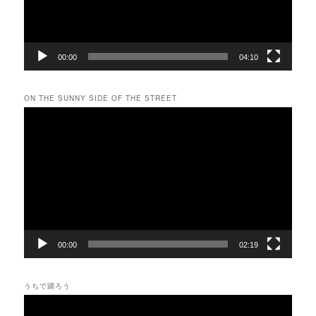
ー
00:00
04:10
ON THE SUNNY SIDE OF THE STREET
動
画
プ
レ
ー
ヤ
ー
00:00
02:19
うちで踊ろう
動
画