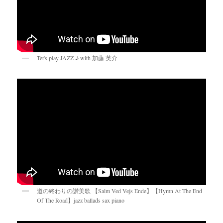
Tet's play JAZZ ♪ with 加藤 英介
道の終わりの讃美歌 【Salm Ved Vejs Ende】【Hymn At The End
Of The Road】jazz ballads sax piano