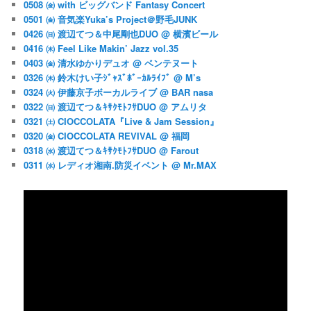
0508 ㈮ with ビッグバンド Fantasy Concert
0501 ㈮ 音気楽Yuka’s Project＠野毛JUNK
0426 ㈰ 渡辺てつ＆中尾剛也DUO @ 横濱ビール
0416 ㈭ Feel Like Makin’ Jazz vol.35
0403 ㈮ 清水ゆかりデュオ @ ベンテヌート
0326 ㈭ 鈴木けい子ｼﾞｬｽﾞﾎﾞｰｶﾙﾗｲﾌﾞ @ M’s
0324 ㈫ 伊藤京子ボーカルライブ @ BAR nasa
0322 ㈰ 渡辺てつ＆ｷｻｸﾓﾄﾌｻDUO @ アムリタ
0321 ㈯ CIOCCOLATA『Live & Jam Session』
0320 ㈮ CIOCCOLATA REVIVAL @ 福岡
0318 ㈬ 渡辺てつ＆ｷｻｸﾓﾄﾌｻDUO @ Farout
0311 ㈬ レディオ湘南.防災イベント @ Mr.MAX