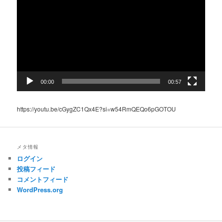
プ
レ
ー
ヤ
ー
00:00
00:57
https://youtu.be/cGygZC1Qx4E?si=w54RmQEQo6pGOTOU
メタ情報
ログイン
投稿フィード
コメントフィード
WordPress.org