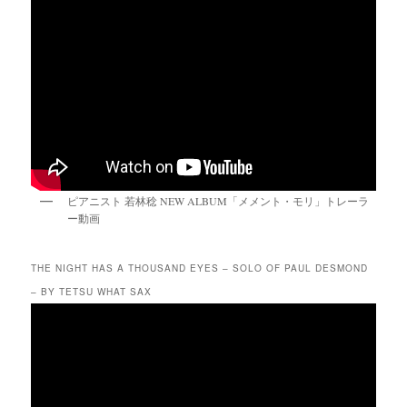
ピアニスト 若林稔 NEW ALBUM「メメント・モリ」トレーラ
ー動画
THE NIGHT HAS A THOUSAND EYES – SOLO OF PAUL DESMOND
– BY TETSU WHAT SAX
動
画
プ
レ
ー
ヤ