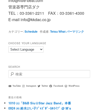
info@little-beat.com
管楽器専門店ダク
TEL：03-3361-2211 FAX：03-3361-4300
E-mail info@kkdac.co.jp
カテゴリー:
Schedule
作成者:
Tetsu What
パーマリンク
CHOOSE YOUR LANGUAGE
SEARCH
検
索
YouTube
Instagram
Twitter
Facebook
WordPress
最近の投稿
1010 ㈯「B&B Siu☆Star Jazz Band」本番
0924 ㈭ 鈴木けい子ｼﾞｬｽﾞﾎﾞｰｶﾙﾗｲﾌﾞ @ M’s