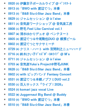
0920 ㈰ 伊藤京子ボーカルライブ @ ﾍﾞﾝﾃﾇｰﾄ
0913 ㈰「BWO with 渡辺てつ」本番
0913 ㈰「B&B Siu☆Star Jazz Band」本番
0829 ㈯ ジャムセッション @ à l’aise
0811 ㈫ 音気楽ワークショップ @ 音気楽工房
0808 ㈯ 野毛 Feel Like Carnival vol.1
0807 ㈮ 清水ゆかりデュオ @ ベンテヌート
0805 ㈬ 渡辺てつ＆中尾剛也DUO @ 横濱ビール
0802 ㈰ 渡辺てつとサクサミーチ
0729 ㈬ クリス・ハート with 宮間利之ニューハード
0716 ㈭ 鈴木けい子ｼﾞｬｽﾞﾎﾞｰｶﾙﾗｲﾌﾞ @ M’s
0711 ㈰ ジャムセッション @ à l’aise
0703 ㈮ 音気楽Yuka’s Project＠野毛JUNK
0628 ㈯「B&B Siu☆Star Jazz Band」本番
0602 ㈫ with ビッグバンド Fantasy Concert
0531 ㈰ 渡辺てつ＆本郷ノブフミDUO vol.2
0530 ㈯ 百人サックス『ライブ！2026』
0524 ㈰ komari jazz vocal Live
0522 ㈮ Juggernaut Big Band @ Buddy
0510 ㈰「BWO with 渡辺てつ」本番
0510 ㈰「B&B Siu☆Star Jazz Band」本番