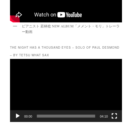
ピアニスト 若林稔 NEW ALBUM「メメント・モリ」トレーラ
ー動画
THE NIGHT HAS A THOUSAND EYES – SOLO OF PAUL DESMOND
– BY TETSU WHAT SAX
動
画
プ
レ
ー
ヤ
ー
00:00
04:10