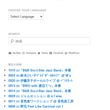
CHOOSE YOUR LANGUAGE
SEARCH
検
索
YouTube
Instagram
Twitter
Facebook
WordPress
最近の投稿
1010 ㈯「B&B Siu☆Star Jazz Band」本番
0924 ㈭ 鈴木けい子ｼﾞｬｽﾞﾎﾞｰｶﾙﾗｲﾌﾞ @ M’s
0920 ㈰ 伊藤京子ボーカルライブ @ ﾍﾞﾝﾃﾇｰﾄ
0913 ㈰「BWO with 渡辺てつ」本番
0913 ㈰「B&B Siu☆Star Jazz Band」本番
0829 ㈯ ジャムセッション @ à l’aise
0811 ㈫ 音気楽ワークショップ @ 音気楽工房
0808 ㈯ 野毛 Feel Like Carnival vol.1