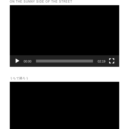
ON THE SUNNY SIDE OF THE STREET
動
画
プ
レ
ー
ヤ
ー
00:00
02:19
うちで踊ろう
動
画
プ
レ
ー
ヤ
ー