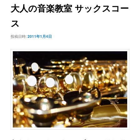
大人の音楽教室 サックスコー
シ
テ
ョ
ス
ン
ン
投稿日時:
2011年1月4日
ツ
へ
移
動