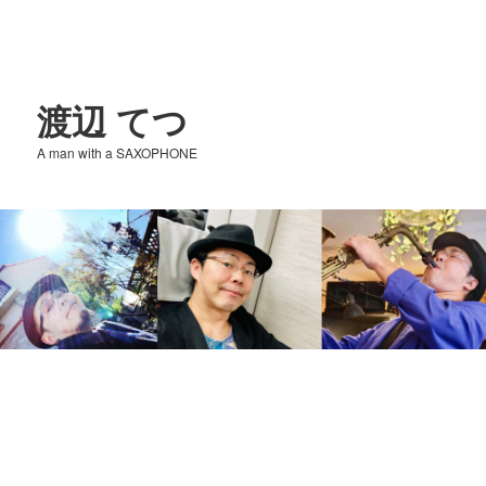
渡辺 てつ
A man with a SAXOPHONE