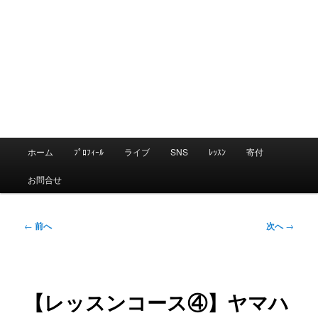
メ
ホーム
ﾌﾟﾛﾌｨｰﾙ
ライブ
SNS
ﾚｯｽﾝ
寄付
メ
イ
お問合せ
ン
イ
メ
ニ
投
←
前へ
次へ
→
ン
ュ
稿
ー
ナ
コ
ビ
【レッスンコース④】ヤマハ
ゲ
ン
ー