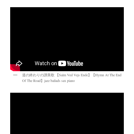
道の終わりの讃美歌 【Salm Ved Vejs Ende】【Hymn At The End
Of The Road】jazz ballads sax piano