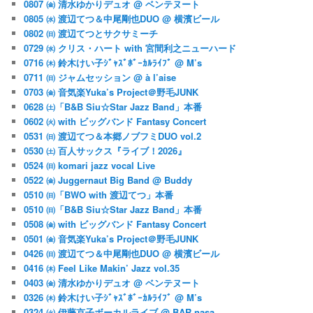
0807 ㈮ 清水ゆかりデュオ @ ベンテヌート
0805 ㈬ 渡辺てつ＆中尾剛也DUO @ 横濱ビール
0802 ㈰ 渡辺てつとサクサミーチ
0729 ㈬ クリス・ハート with 宮間利之ニューハード
0716 ㈭ 鈴木けい子ｼﾞｬｽﾞﾎﾞｰｶﾙﾗｲﾌﾞ @ M’s
0711 ㈰ ジャムセッション @ à l’aise
0703 ㈮ 音気楽Yuka’s Project＠野毛JUNK
0628 ㈯「B&B Siu☆Star Jazz Band」本番
0602 ㈫ with ビッグバンド Fantasy Concert
0531 ㈰ 渡辺てつ＆本郷ノブフミDUO vol.2
0530 ㈯ 百人サックス『ライブ！2026』
0524 ㈰ komari jazz vocal Live
0522 ㈮ Juggernaut Big Band @ Buddy
0510 ㈰「BWO with 渡辺てつ」本番
0510 ㈰「B&B Siu☆Star Jazz Band」本番
0508 ㈮ with ビッグバンド Fantasy Concert
0501 ㈮ 音気楽Yuka’s Project＠野毛JUNK
0426 ㈰ 渡辺てつ＆中尾剛也DUO @ 横濱ビール
0416 ㈭ Feel Like Makin’ Jazz vol.35
0403 ㈮ 清水ゆかりデュオ @ ベンテヌート
0326 ㈭ 鈴木けい子ｼﾞｬｽﾞﾎﾞｰｶﾙﾗｲﾌﾞ @ M’s
0324 ㈫ 伊藤京子ボーカルライブ @ BAR nasa