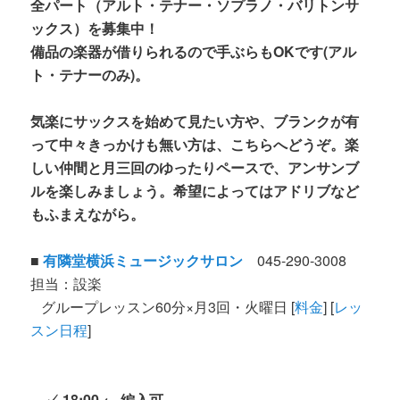
全パート（アルト・テナー・ソプラノ・バリトンサ
ックス）を募集中！
備品の楽器が借りられるので手ぶらもOKです(アル
ト・テナーのみ)。
気楽にサックスを始めて見たい方や、ブランクが有
って中々きっかけも無い方は、こちらへどうぞ。楽
しい仲間と月三回のゆったりペースで、アンサンブ
ルを楽しみましょう。希望によってはアドリブなど
もふまえながら。
■
有隣堂横浜ミュージックサロン
045-290-3008
担当：設楽
グループレッスン60分×月3回・火曜日 [
料金
] [
レッ
スン日程
]
✓ 18:00 ← 編入可