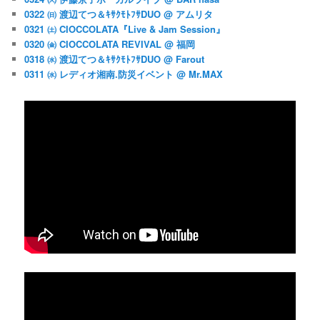
0322 ㈰ 渡辺てつ＆ｷｻｸﾓﾄﾌｻDUO @ アムリタ
0321 ㈯ CIOCCOLATA『Live & Jam Session』
0320 ㈮ CIOCCOLATA REVIVAL @ 福岡
0318 ㈬ 渡辺てつ＆ｷｻｸﾓﾄﾌｻDUO @ Farout
0311 ㈬ レディオ湘南.防災イベント @ Mr.MAX