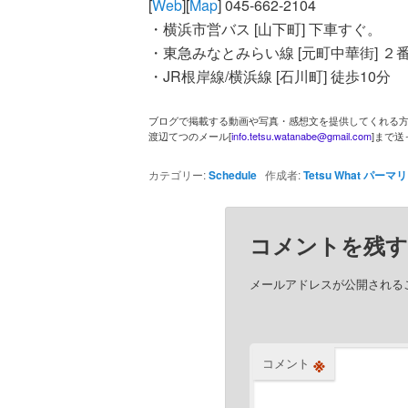
[
Web
][
Map
] 045-662-2104
ツ
・横浜市営バス [山下町] 下車すぐ。
・東急みなとみらい線 [元町中華街] ２
へ
・JR根岸線/横浜線 [石川町] 徒歩10分
移
ブログで掲載する動画や写真・感想文を提供してくれる
渡辺てつのメール[
info.tetsu.watanabe@gmail.com
]まで
動
カテゴリー:
Schedule
作成者:
Tetsu What
パーマリ
コメントを残
メールアドレスが公開される
※
コメント