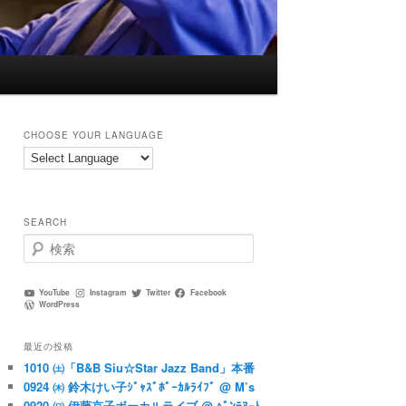
CHOOSE YOUR LANGUAGE
SEARCH
検
索
YouTube
Instagram
Twitter
Facebook
WordPress
最近の投稿
1010 ㈯「B&B Siu☆Star Jazz Band」本番
0924 ㈭ 鈴木けい子ｼﾞｬｽﾞﾎﾞｰｶﾙﾗｲﾌﾞ @ M’s
0920 ㈰ 伊藤京子ボーカルライブ @ ﾍﾞﾝﾃﾇｰﾄ