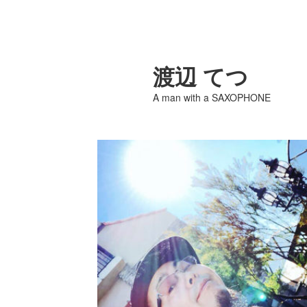
渡辺 てつ
A man with a SAXOPHONE