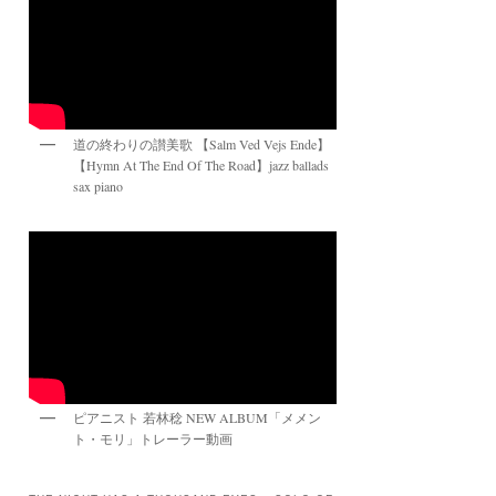
道の終わりの讃美歌 【Salm Ved Vejs Ende】
【Hymn At The End Of The Road】jazz ballads
sax piano
ピアニスト 若林稔 NEW ALBUM「メメン
ト・モリ」トレーラー動画