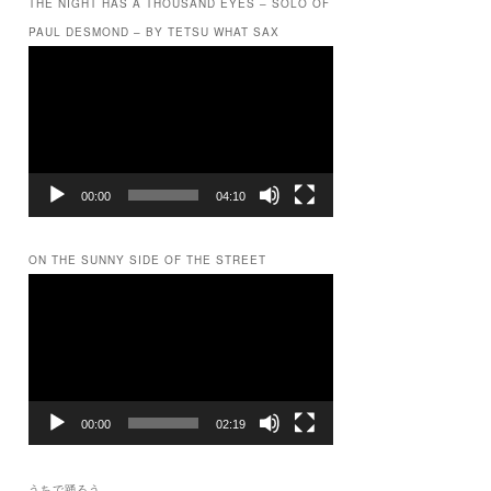
THE NIGHT HAS A THOUSAND EYES – SOLO OF
PAUL DESMOND – BY TETSU WHAT SAX
動
画
プ
レ
ー
ヤ
ー
00:00
04:10
ON THE SUNNY SIDE OF THE STREET
動
画
プ
レ
ー
ヤ
ー
00:00
02:19
うちで踊ろう