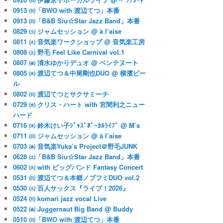
0913 ㈰「BWO with 渡辺てつ」本番
0913 ㈰「B&B Siu☆Star Jazz Band」本番
0829 ㈯ ジャムセッション @ à l’aise
0811 ㈫ 音気楽ワークショップ @ 音気楽工房
0808 ㈯ 野毛 Feel Like Carnival vol.1
0807 ㈮ 清水ゆかりデュオ @ ベンテヌート
0805 ㈬ 渡辺てつ＆中尾剛也DUO @ 横濱ビー
ル
0802 ㈰ 渡辺てつとサクサミーチ
0729 ㈬ クリス・ハート with 宮間利之ニュー
ハード
0716 ㈭ 鈴木けい子ｼﾞｬｽﾞﾎﾞｰｶﾙﾗｲﾌﾞ @ M’s
0711 ㈰ ジャムセッション @ à l’aise
0703 ㈮ 音気楽Yuka’s Project＠野毛JUNK
0628 ㈯「B&B Siu☆Star Jazz Band」本番
0602 ㈫ with ビッグバンド Fantasy Concert
0531 ㈰ 渡辺てつ＆本郷ノブフミDUO vol.2
0530 ㈯ 百人サックス『ライブ！2026』
0524 ㈰ komari jazz vocal Live
0522 ㈮ Juggernaut Big Band @ Buddy
0510 ㈰「BWO with 渡辺てつ」本番