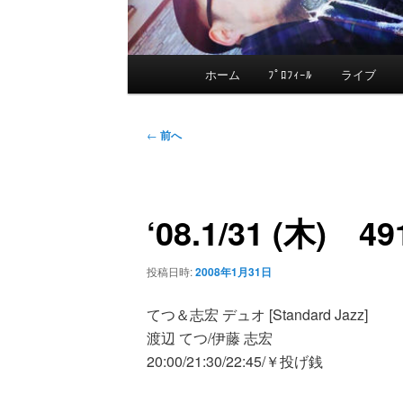
メ
ホーム
ﾌﾟﾛﾌｨｰﾙ
ライブ
メ
イ
ン
イ
投
メ
←
前へ
稿
ニ
ン
ナ
ュ
ビ
ー
‘08.1/31 (木) 4
コ
ゲ
ー
ン
投稿日時:
2008年1月31日
シ
ョ
てつ＆志宏 デュオ [Standard Jazz]
テ
ン
渡辺 てつ/伊藤 志宏
20:00/21:30/22:45/￥投げ銭
ン