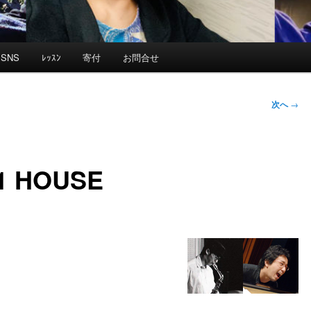
SNS
ﾚｯｽﾝ
寄付
お問合せ
次へ
→
91 HOUSE