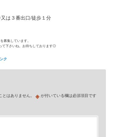
番又は３番出口/徒歩１分
方を募集しています。
送って下さいね。お待ちしております◎
ンク
す
※
ことはありません。
が付いている欄は必須項目です