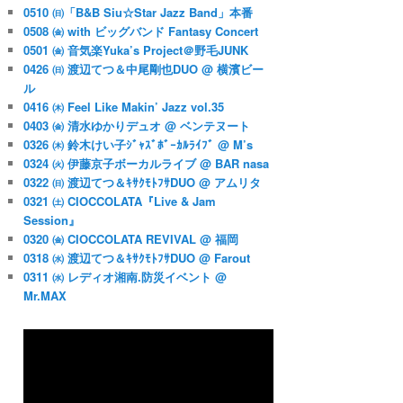
0510 ㈰「B&B Siu☆Star Jazz Band」本番
0508 ㈮ with ビッグバンド Fantasy Concert
0501 ㈮ 音気楽Yuka’s Project＠野毛JUNK
0426 ㈰ 渡辺てつ＆中尾剛也DUO @ 横濱ビー
ル
0416 ㈭ Feel Like Makin’ Jazz vol.35
0403 ㈮ 清水ゆかりデュオ @ ベンテヌート
0326 ㈭ 鈴木けい子ｼﾞｬｽﾞﾎﾞｰｶﾙﾗｲﾌﾞ @ M’s
0324 ㈫ 伊藤京子ボーカルライブ @ BAR nasa
0322 ㈰ 渡辺てつ＆ｷｻｸﾓﾄﾌｻDUO @ アムリタ
0321 ㈯ CIOCCOLATA『Live & Jam
Session』
0320 ㈮ CIOCCOLATA REVIVAL @ 福岡
0318 ㈬ 渡辺てつ＆ｷｻｸﾓﾄﾌｻDUO @ Farout
0311 ㈬ レディオ湘南.防災イベント @
Mr.MAX