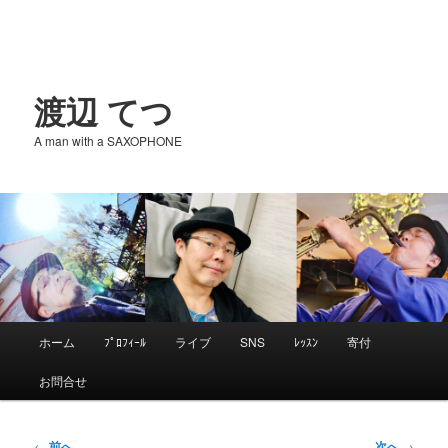
渡辺 てつ
A man with a SAXOPHONE
メ
ホーム
ﾌﾟﾛﾌｨｰﾙ
ライブ
SNS
ﾚｯｽﾝ
寄付
メ
イ
お問合せ
ン
イ
メ
ニ
投
←
前へ
次へ
→