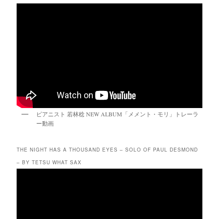
ピアニスト 若林稔 NEW ALBUM「メメント・モリ」トレーラ
ー動画
THE NIGHT HAS A THOUSAND EYES – SOLO OF PAUL DESMOND
– BY TETSU WHAT SAX
動
画
プ
レ
ー