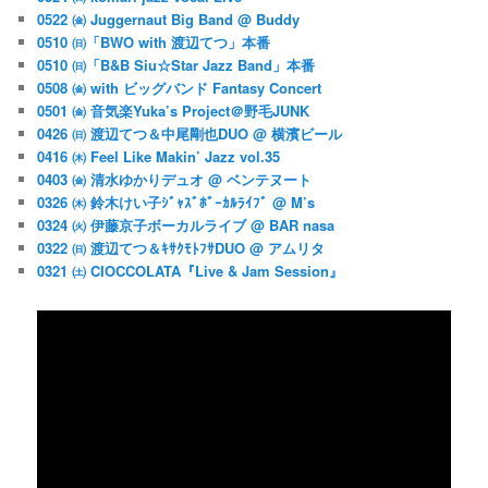
0522 ㈮ Juggernaut Big Band @ Buddy
0510 ㈰「BWO with 渡辺てつ」本番
0510 ㈰「B&B Siu☆Star Jazz Band」本番
0508 ㈮ with ビッグバンド Fantasy Concert
0501 ㈮ 音気楽Yuka’s Project＠野毛JUNK
0426 ㈰ 渡辺てつ＆中尾剛也DUO @ 横濱ビール
0416 ㈭ Feel Like Makin’ Jazz vol.35
0403 ㈮ 清水ゆかりデュオ @ ベンテヌート
0326 ㈭ 鈴木けい子ｼﾞｬｽﾞﾎﾞｰｶﾙﾗｲﾌﾞ @ M’s
0324 ㈫ 伊藤京子ボーカルライブ @ BAR nasa
0322 ㈰ 渡辺てつ＆ｷｻｸﾓﾄﾌｻDUO @ アムリタ
0321 ㈯ CIOCCOLATA『Live & Jam Session』