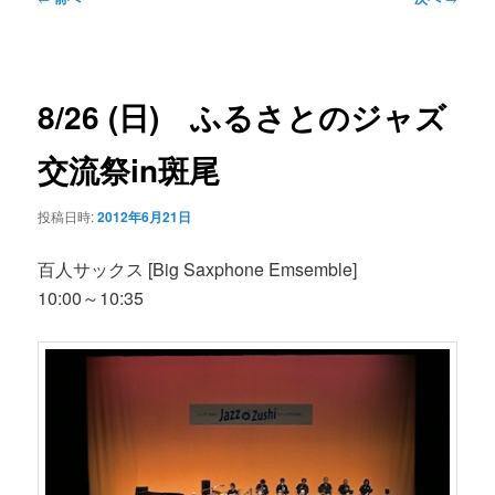
ン
ュ
稿
ー
ナ
コ
ビ
8/26 (日) ふるさとのジャズ
ゲ
ン
ー
交流祭in斑尾
シ
テ
ョ
投稿日時:
2012年6月21日
ン
ン
百人サックス [Big Saxphone Emsemble]
10:00～10:35
ツ
へ
移
動