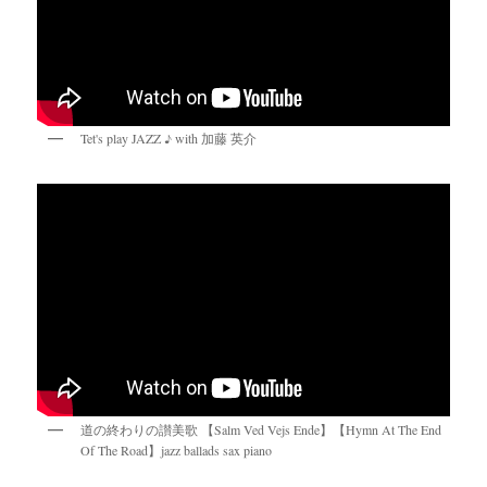
Tet's play JAZZ ♪ with 加藤 英介
道の終わりの讃美歌 【Salm Ved Vejs Ende】【Hymn At The End
Of The Road】jazz ballads sax piano