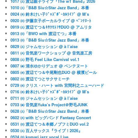
1017 ㈯ 渡辺親子ライブ『The wT Band』2026
1010 ㈯「B&B Siu☆Star Jazz Band」本番
0924 ㈭ 鈴木けい子ｼﾞｬｽﾞﾎﾞｰｶﾙﾗｲﾌﾞ @ M’s
0920 ㈰ 伊藤京子ボーカルライブ @ ﾍﾞﾝﾃﾇｰﾄ
0919 ㈯ 渡辺てつ＆ｷｻｸﾓﾄﾌｻDUO @ アムリタ
0913 ㈰「BWO with 渡辺てつ」本番
0913 ㈰「B&B Siu☆Star Jazz Band」本番
0829 ㈯ ジャムセッション @ à l’aise
0811 ㈫ 音気楽ワークショップ @ 音気楽工房
0808 ㈯ 野毛 Feel Like Carnival vol.1
0807 ㈮ 清水ゆかりデュオ @ ベンテヌート
0805 ㈬ 渡辺てつ＆中尾剛也DUO @ 横濱ビール
0802 ㈰ 渡辺てつとサクサミーチ
0729 ㈬ クリス・ハート with 宮間利之ニューハード
0716 ㈭ 鈴木けい子ｼﾞｬｽﾞﾎﾞｰｶﾙﾗｲﾌﾞ @ M’s
0711 ㈰ ジャムセッション @ à l’aise
0703 ㈮ 音気楽Yuka’s Project＠野毛JUNK
0628 ㈯「B&B Siu☆Star Jazz Band」本番
0602 ㈫ with ビッグバンド Fantasy Concert
0531 ㈰ 渡辺てつ＆本郷ノブフミDUO vol.2
0530 ㈯ 百人サックス『ライブ！2026』
0524 ㈰ komari jazz vocal Live