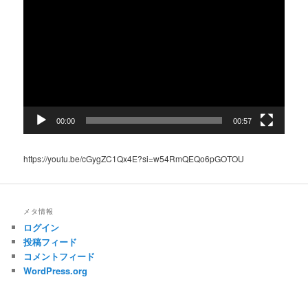
画
プ
レ
ー
ヤ
ー
00:00
00:57
https://youtu.be/cGygZC1Qx4E?si=w54RmQEQo6pGOTOU
メタ情報
ログイン
投稿フィード
コメントフィード
WordPress.org