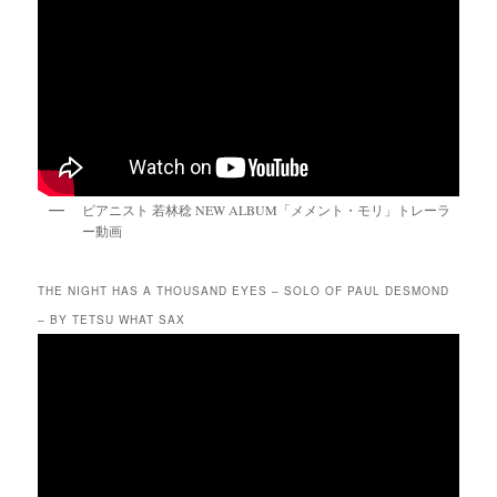
ピアニスト 若林稔 NEW ALBUM「メメント・モリ」トレーラ
ー動画
THE NIGHT HAS A THOUSAND EYES – SOLO OF PAUL DESMOND
– BY TETSU WHAT SAX
動
画
プ
レ
ー
ヤ
ー