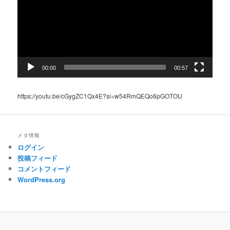
レ
ー
ヤ
ー
00:00
00:57
https://youtu.be/cGygZC1Qx4E?si=w54RmQEQo6pGOTOU
メタ情報
ログイン
投稿フィード
コメントフィード
WordPress.org