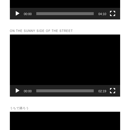
00:00
04:10
ON THE SUNNY SIDE OF THE STREET
動
画
プ
レ
ー
ヤ
ー
00:00
02:19
うちで踊ろう
動
画
プ