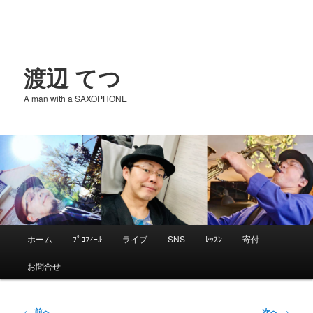
渡辺 てつ
A man with a SAXOPHONE
メ
ホーム
ﾌﾟﾛﾌｨｰﾙ
ライブ
SNS
ﾚｯｽﾝ
寄付
メ
イ
お問合せ
ン
イ
メ
ニ
投
←
前へ
次へ
→