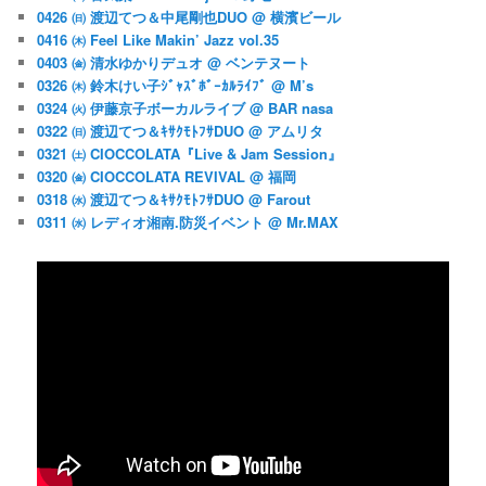
0426 ㈰ 渡辺てつ＆中尾剛也DUO @ 横濱ビール
0416 ㈭ Feel Like Makin’ Jazz vol.35
0403 ㈮ 清水ゆかりデュオ @ ベンテヌート
0326 ㈭ 鈴木けい子ｼﾞｬｽﾞﾎﾞｰｶﾙﾗｲﾌﾞ @ M’s
0324 ㈫ 伊藤京子ボーカルライブ @ BAR nasa
0322 ㈰ 渡辺てつ＆ｷｻｸﾓﾄﾌｻDUO @ アムリタ
0321 ㈯ CIOCCOLATA『Live & Jam Session』
0320 ㈮ CIOCCOLATA REVIVAL @ 福岡
0318 ㈬ 渡辺てつ＆ｷｻｸﾓﾄﾌｻDUO @ Farout
0311 ㈬ レディオ湘南.防災イベント @ Mr.MAX