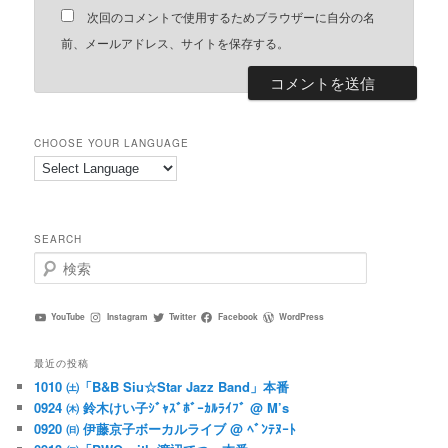
次回のコメントで使用するためブラウザーに自分の名
前、メールアドレス、サイトを保存する。
CHOOSE YOUR LANGUAGE
SEARCH
検
索
YouTube
Instagram
Twitter
Facebook
WordPress
最近の投稿
1010 ㈯「B&B Siu☆Star Jazz Band」本番
0924 ㈭ 鈴木けい子ｼﾞｬｽﾞﾎﾞｰｶﾙﾗｲﾌﾞ @ M’s
0920 ㈰ 伊藤京子ボーカルライブ @ ﾍﾞﾝﾃﾇｰﾄ