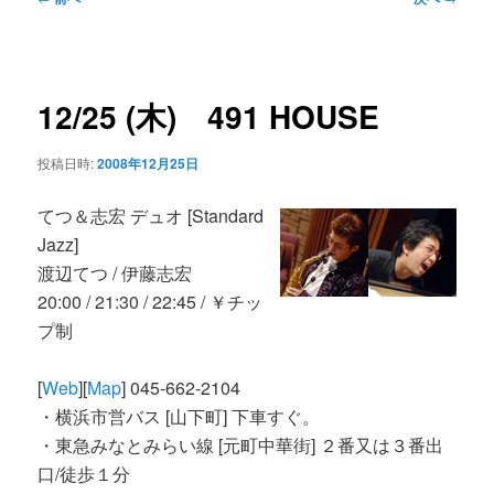
ン
ュ
稿
ー
ナ
コ
ビ
12/25 (木) 491 HOUSE
ゲ
ン
ー
投稿日時:
2008年12月25日
シ
テ
ョ
てつ＆志宏 デュオ [Standard
ン
ン
Jazz]
渡辺てつ / 伊藤志宏
ツ
20:00 / 21:30 / 22:45 / ￥チッ
プ制
へ
[
Web
][
Map
] 045-662-2104
・横浜市営バス [山下町] 下車すぐ。
移
・東急みなとみらい線 [元町中華街] ２番又は３番出
口/徒歩１分
動