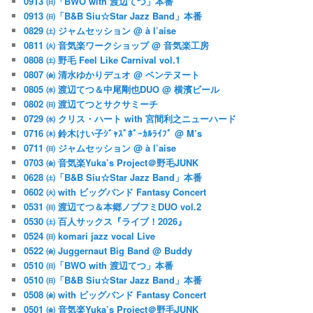
0913 ㈰「BWO with 渡辺てつ」本番
0913 ㈰「B&B Siu☆Star Jazz Band」本番
0829 ㈯ ジャムセッション @ à l’aise
0811 ㈫ 音気楽ワークショップ @ 音気楽工房
0808 ㈯ 野毛 Feel Like Carnival vol.1
0807 ㈮ 清水ゆかりデュオ @ ベンテヌート
0805 ㈬ 渡辺てつ＆中尾剛也DUO @ 横濱ビール
0802 ㈰ 渡辺てつとサクサミーチ
0729 ㈬ クリス・ハート with 宮間利之ニューハード
0716 ㈭ 鈴木けい子ｼﾞｬｽﾞﾎﾞｰｶﾙﾗｲﾌﾞ @ M’s
0711 ㈰ ジャムセッション @ à l’aise
0703 ㈮ 音気楽Yuka’s Project＠野毛JUNK
0628 ㈯「B&B Siu☆Star Jazz Band」本番
0602 ㈫ with ビッグバンド Fantasy Concert
0531 ㈰ 渡辺てつ＆本郷ノブフミDUO vol.2
0530 ㈯ 百人サックス『ライブ！2026』
0524 ㈰ komari jazz vocal Live
0522 ㈮ Juggernaut Big Band @ Buddy
0510 ㈰「BWO with 渡辺てつ」本番
0510 ㈰「B&B Siu☆Star Jazz Band」本番
0508 ㈮ with ビッグバンド Fantasy Concert
0501 ㈮ 音気楽Yuka’s Project＠野毛JUNK