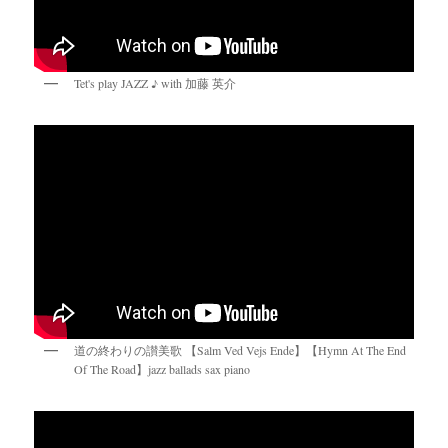
Tet's play JAZZ ♪ with 加藤 英介
道の終わりの讃美歌 【Salm Ved Vejs Ende】【Hymn At The End
Of The Road】jazz ballads sax piano