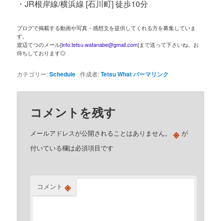
・JR根岸線/横浜線 [石川町] 徒歩10分
ブログで掲載する動画や写真・感想文を提供してくれる方を募集していま
す。
渡辺てつのメール[
info.tetsu.watanabe@gmail.com
]まで送って下さいね。お
待ちしております◎
カテゴリー:
Schedule
作成者:
Tetsu What
パーマリンク
コメントを残す
※
メールアドレスが公開されることはありません。
が
付いている欄は必須項目です
※
コメント