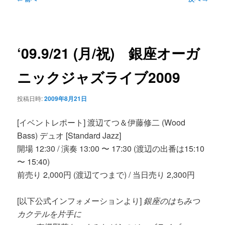
ン
ュ
稿
ー
ナ
コ
ビ
‘09.9/21 (月/祝) 銀座オーガ
ゲ
ン
ー
ニックジャズライブ2009
シ
テ
ョ
投稿日時:
2009年8月21日
ン
ン
[イベントレポート] 渡辺てつ＆伊藤修二 (Wood
Bass) デュオ [Standard Jazz]
ツ
開場 12:30 / 演奏 13:00 〜 17:30 (渡辺の出番は15:10
〜 15:40)
へ
前売り 2,000円 (渡辺てつまで) / 当日売り 2,300円
移
[以下公式インフォメーションより]
銀座のはちみつ
カクテルを片手に
動