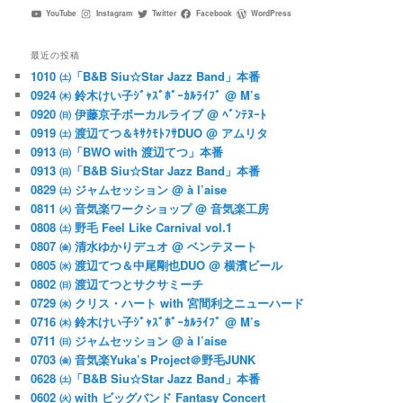
YouTube
Instagram
Twitter
Facebook
WordPress
最近の投稿
1010 ㈯「B&B Siu☆Star Jazz Band」本番
0924 ㈭ 鈴木けい子ｼﾞｬｽﾞﾎﾞｰｶﾙﾗｲﾌﾞ @ M’s
0920 ㈰ 伊藤京子ボーカルライブ @ ﾍﾞﾝﾃﾇｰﾄ
0919 ㈯ 渡辺てつ＆ｷｻｸﾓﾄﾌｻDUO @ アムリタ
0913 ㈰「BWO with 渡辺てつ」本番
0913 ㈰「B&B Siu☆Star Jazz Band」本番
0829 ㈯ ジャムセッション @ à l’aise
0811 ㈫ 音気楽ワークショップ @ 音気楽工房
0808 ㈯ 野毛 Feel Like Carnival vol.1
0807 ㈮ 清水ゆかりデュオ @ ベンテヌート
0805 ㈬ 渡辺てつ＆中尾剛也DUO @ 横濱ビール
0802 ㈰ 渡辺てつとサクサミーチ
0729 ㈬ クリス・ハート with 宮間利之ニューハード
0716 ㈭ 鈴木けい子ｼﾞｬｽﾞﾎﾞｰｶﾙﾗｲﾌﾞ @ M’s
0711 ㈰ ジャムセッション @ à l’aise
0703 ㈮ 音気楽Yuka’s Project＠野毛JUNK
0628 ㈯「B&B Siu☆Star Jazz Band」本番
0602 ㈫ with ビッグバンド Fantasy Concert