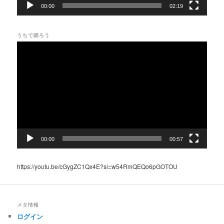
00:00
02:19
うちで踊ろう
動
画
プ
レ
ー
ヤ
ー
00:00
00:57
https://youtu.be/cGygZC1Qx4E?si=w54RmQEQo6pGOTOU
メタ情報
ログイン