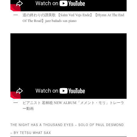
道の終わりの讃美歌 【Salm Ved Vejs Ende】【Hymn At The End
Of The Road】jazz ballads sax piano
ピアニスト 若林稔 NEW ALBUM「メメント・モリ」トレーラ
ー動画
THE NIGHT HAS A THOUSAND EYES – SOLO OF PAUL DESMOND
– BY TETSU WHAT SAX