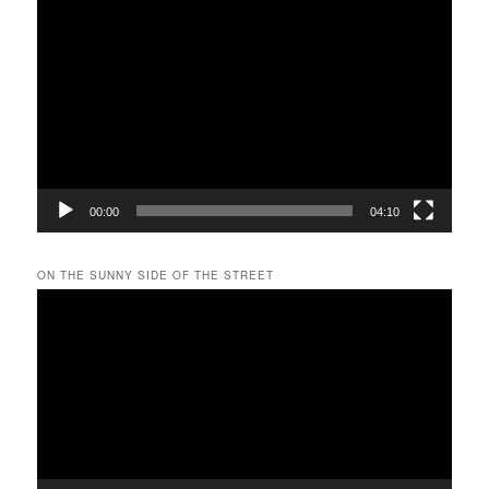
動
画
プ
レ
ー
ヤ
ー
00:00
04:10
ON THE SUNNY SIDE OF THE STREET
動
画
プ
レ
ー
ヤ
ー