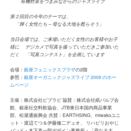
有機野菜をつまみながらのジャズライブ
第２回目の今年のテーマは、
「輝く女性たち – 母なる大地を甦らそう」
当日会場では、ご来場いただく女性のお客様やお子
様に デジカメで写真を撮っていただきご参加いた
だく 「写真コンテスト」を企画しています
会場：
銀座フェニックスプラザ
の2階
参照：
銀座オーガニックジャズライブ 2009 のホー
ムページ
主催：株式会社ビブラビ 協賛：株式会社紙パルプ会
館、銀座社交料飲協会、JTB東日本国内商品事業
部、松屋通振興会 共賛：EARTHSING、miwakoユニ
ット・渡辺てつ＆伊藤修二デュオ、 リハビリおやじ
バンド・木下真一郎デザイン事務所・「母なる大