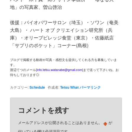
地」の写真家、曽山啓治
後援：バイオパワーサロン（埼玉）・ソワン（奄美
大島）・ ハート オブ クリエイション研究所（兵
庫）・オリーブビレッジ食堂（東京）・佐藤紙店
「サプリのポケット」コーナー(島根)
ブログで掲載する動画や写真・感想文を提供してくれる方を募集していま
す。
渡辺てつのメール[
info.tetsu.watanabe@gmail.com
]まで送って下さいね。お
待ちしております◎
カテゴリー:
Schedule
作成者:
Tetsu What
パーマリンク
コメントを残す
※
メールアドレスが公開されることはありません。
が
付いている欄は必須項目です