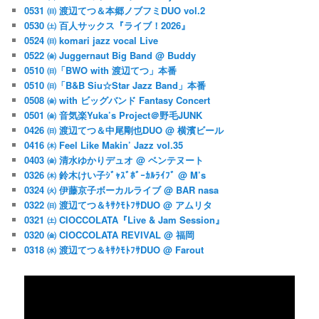
0531 ㈰ 渡辺てつ＆本郷ノブフミDUO vol.2
0530 ㈯ 百人サックス『ライブ！2026』
0524 ㈰ komari jazz vocal Live
0522 ㈮ Juggernaut Big Band @ Buddy
0510 ㈰「BWO with 渡辺てつ」本番
0510 ㈰「B&B Siu☆Star Jazz Band」本番
0508 ㈮ with ビッグバンド Fantasy Concert
0501 ㈮ 音気楽Yuka’s Project＠野毛JUNK
0426 ㈰ 渡辺てつ＆中尾剛也DUO @ 横濱ビール
0416 ㈭ Feel Like Makin’ Jazz vol.35
0403 ㈮ 清水ゆかりデュオ @ ベンテヌート
0326 ㈭ 鈴木けい子ｼﾞｬｽﾞﾎﾞｰｶﾙﾗｲﾌﾞ @ M’s
0324 ㈫ 伊藤京子ボーカルライブ @ BAR nasa
0322 ㈰ 渡辺てつ＆ｷｻｸﾓﾄﾌｻDUO @ アムリタ
0321 ㈯ CIOCCOLATA『Live & Jam Session』
0320 ㈮ CIOCCOLATA REVIVAL @ 福岡
0318 ㈬ 渡辺てつ＆ｷｻｸﾓﾄﾌｻDUO @ Farout