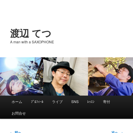
渡辺 てつ
A man with a SAXOPHONE
メ
ホーム
ﾌﾟﾛﾌｨｰﾙ
ライブ
SNS
ﾚｯｽﾝ
寄付
メ
イ
お問合せ
ン
イ
メ
ニ
投
←
前へ
次へ
→