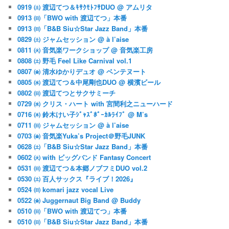
0919 ㈯ 渡辺てつ＆ｷｻｸﾓﾄﾌｻDUO @ アムリタ
0913 ㈰「BWO with 渡辺てつ」本番
0913 ㈰「B&B Siu☆Star Jazz Band」本番
0829 ㈯ ジャムセッション @ à l’aise
0811 ㈫ 音気楽ワークショップ @ 音気楽工房
0808 ㈯ 野毛 Feel Like Carnival vol.1
0807 ㈮ 清水ゆかりデュオ @ ベンテヌート
0805 ㈬ 渡辺てつ＆中尾剛也DUO @ 横濱ビール
0802 ㈰ 渡辺てつとサクサミーチ
0729 ㈬ クリス・ハート with 宮間利之ニューハード
0716 ㈭ 鈴木けい子ｼﾞｬｽﾞﾎﾞｰｶﾙﾗｲﾌﾞ @ M’s
0711 ㈰ ジャムセッション @ à l’aise
0703 ㈮ 音気楽Yuka’s Project＠野毛JUNK
0628 ㈯「B&B Siu☆Star Jazz Band」本番
0602 ㈫ with ビッグバンド Fantasy Concert
0531 ㈰ 渡辺てつ＆本郷ノブフミDUO vol.2
0530 ㈯ 百人サックス『ライブ！2026』
0524 ㈰ komari jazz vocal Live
0522 ㈮ Juggernaut Big Band @ Buddy
0510 ㈰「BWO with 渡辺てつ」本番
0510 ㈰「B&B Siu☆Star Jazz Band」本番