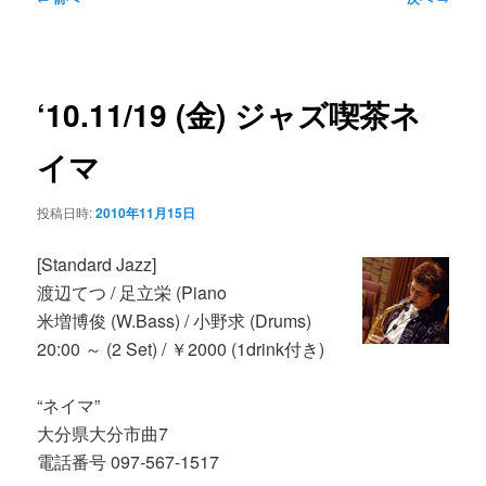
ン
ュ
稿
ー
ナ
コ
ビ
‘10.11/19 (金) ジャズ喫茶ネ
ゲ
ン
ー
イマ
シ
テ
ョ
投稿日時:
2010年11月15日
ン
ン
[Standard Jazz]
渡辺てつ / 足立栄 (Piano
ツ
米増博俊 (W.Bass) / 小野求 (Drums)
20:00 ～ (2 Set) / ￥2000 (1drink付き)
へ
“ネイマ”
移
大分県大分市曲7
電話番号 097-567-1517
動