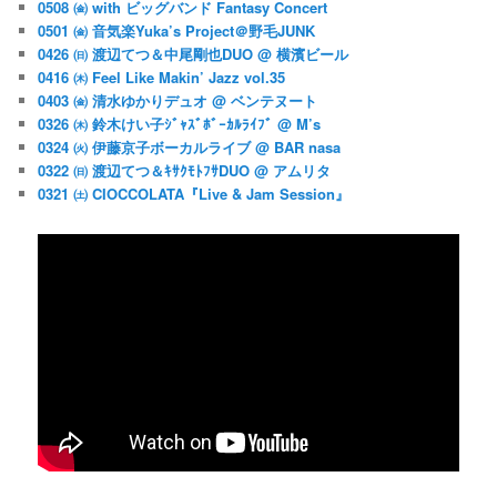
0508 ㈮ with ビッグバンド Fantasy Concert
0501 ㈮ 音気楽Yuka’s Project＠野毛JUNK
0426 ㈰ 渡辺てつ＆中尾剛也DUO @ 横濱ビール
0416 ㈭ Feel Like Makin’ Jazz vol.35
0403 ㈮ 清水ゆかりデュオ @ ベンテヌート
0326 ㈭ 鈴木けい子ｼﾞｬｽﾞﾎﾞｰｶﾙﾗｲﾌﾞ @ M’s
0324 ㈫ 伊藤京子ボーカルライブ @ BAR nasa
0322 ㈰ 渡辺てつ＆ｷｻｸﾓﾄﾌｻDUO @ アムリタ
0321 ㈯ CIOCCOLATA『Live & Jam Session』