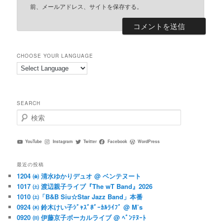
前、メールアドレス、サイトを保存する。
CHOOSE YOUR LANGUAGE
SEARCH
検
索
YouTube
Instagram
Twitter
Facebook
WordPress
最近の投稿
1204 ㈮ 清水ゆかりデュオ @ ベンテヌート
1017 ㈯ 渡辺親子ライブ『The wT Band』2026
1010 ㈯「B&B Siu☆Star Jazz Band」本番
0924 ㈭ 鈴木けい子ｼﾞｬｽﾞﾎﾞｰｶﾙﾗｲﾌﾞ @ M’s
0920 ㈰ 伊藤京子ボーカルライブ @ ﾍﾞﾝﾃﾇｰﾄ