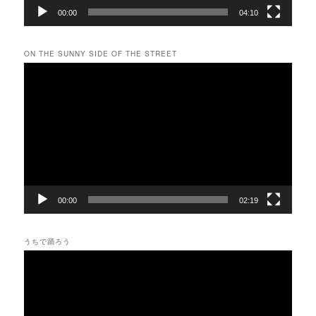
00:00
04:10
ON THE SUNNY SIDE OF THE STREET
動
画
プ
レ
ー
ヤ
ー
00:00
02:19
うちで踊ろう
動
画
プ
レ
ー