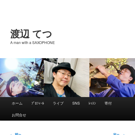
渡辺 てつ
A man with a SAXOPHONE
メ
ホーム
ﾌﾟﾛﾌｨｰﾙ
ライブ
SNS
ﾚｯｽﾝ
寄付
メ
イ
お問合せ
ン
イ
メ
ニ
投
←
前へ
次へ
→