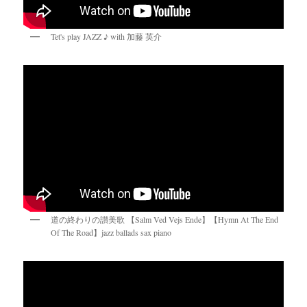
Tet's play JAZZ ♪ with 加藤 英介
道の終わりの讃美歌 【Salm Ved Vejs Ende】【Hymn At The End
Of The Road】jazz ballads sax piano