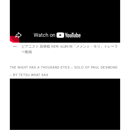
ピアニスト 若林稔 NEW ALBUM「メメント・モリ」トレーラ
ー動画
THE NIGHT HAS A THOUSAND EYES – SOLO OF PAUL DESMOND
– BY TETSU WHAT SAX
動
画
プ
レ
ー
ヤ
ー