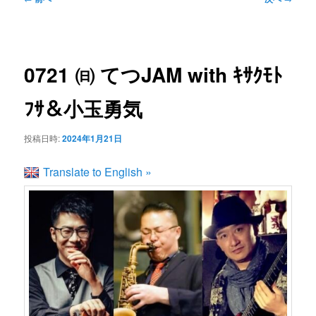
ン
ュ
稿
ー
ナ
コ
ビ
0721 ㈰ てつJAM with ｷｻｸﾓﾄ
ゲ
ン
ー
ﾌｻ＆小玉勇気
シ
テ
ョ
投稿日時:
2024年1月21日
ン
ン
Translate to English »
ツ
へ
移
動