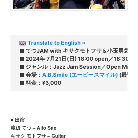
Translate to English »
■ てつJAM with キサクモトフサ＆小玉勇気

■ 2024年 7月21日(日) 18:00 open／18:30 star
■ ジャンル：Jazz Jam Session／Open Mic

■ 会場：
A.B.Smile (エービースマイル)
 (最寄
■ 出演
渡辺 てつ – Alto Sax
キサク モトフサ – Guitar