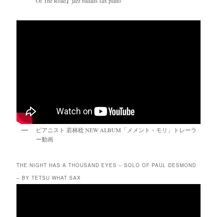
Of The Road】jazz ballads sax piano
ピアニスト 若林稔 NEW ALBUM「メメント・モリ」トレーラ
ー動画
THE NIGHT HAS A THOUSAND EYES – SOLO OF PAUL DESMOND
– BY TETSU WHAT SAX
動
画
プ
レ