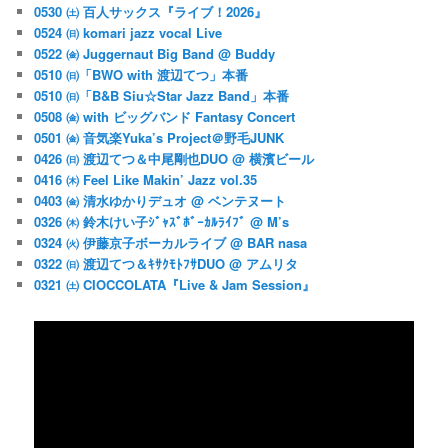
0530 ㈯ 百人サックス『ライブ！2026』
0524 ㈰ komari jazz vocal Live
0522 ㈮ Juggernaut Big Band @ Buddy
0510 ㈰「BWO with 渡辺てつ」本番
0510 ㈰「B&B Siu☆Star Jazz Band」本番
0508 ㈮ with ビッグバンド Fantasy Concert
0501 ㈮ 音気楽Yuka’s Project＠野毛JUNK
0426 ㈰ 渡辺てつ＆中尾剛也DUO @ 横濱ビール
0416 ㈭ Feel Like Makin’ Jazz vol.35
0403 ㈮ 清水ゆかりデュオ @ ベンテヌート
0326 ㈭ 鈴木けい子ｼﾞｬｽﾞﾎﾞｰｶﾙﾗｲﾌﾞ @ M’s
0324 ㈫ 伊藤京子ボーカルライブ @ BAR nasa
0322 ㈰ 渡辺てつ＆ｷｻｸﾓﾄﾌｻDUO @ アムリタ
0321 ㈯ CIOCCOLATA『Live & Jam Session』