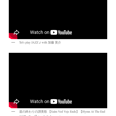
Tet's play JAZZ ♪ with 加藤 英介
道の終わりの讃美歌 【Salm Ved Vejs Ende】【Hymn At The End