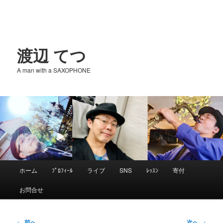
渡辺 てつ
A man with a SAXOPHONE
メ
ホーム
ﾌﾟﾛﾌｨｰﾙ
ライブ
SNS
ﾚｯｽﾝ
寄付
メ
イ
お問合せ
ン
イ
メ
ニ
投
←
前へ
次へ
→