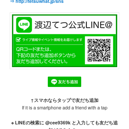
⇒ http://tetsuwhat.jp/sns
↑スマホならタップで友だち追加
If it is a smartphone add a friend with a tap
※ LINEの検索に @cee9369k と入力しても友だち追