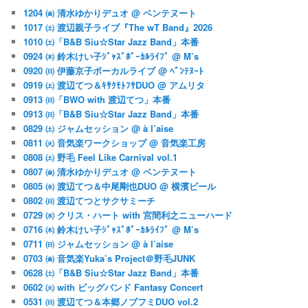
1204 ㈮ 清水ゆかりデュオ @ ベンテヌート
1017 ㈯ 渡辺親子ライブ『The wT Band』2026
1010 ㈯「B&B Siu☆Star Jazz Band」本番
0924 ㈭ 鈴木けい子ｼﾞｬｽﾞﾎﾞｰｶﾙﾗｲﾌﾞ @ M’s
0920 ㈰ 伊藤京子ボーカルライブ @ ﾍﾞﾝﾃﾇｰﾄ
0919 ㈯ 渡辺てつ＆ｷｻｸﾓﾄﾌｻDUO @ アムリタ
0913 ㈰「BWO with 渡辺てつ」本番
0913 ㈰「B&B Siu☆Star Jazz Band」本番
0829 ㈯ ジャムセッション @ à l’aise
0811 ㈫ 音気楽ワークショップ @ 音気楽工房
0808 ㈯ 野毛 Feel Like Carnival vol.1
0807 ㈮ 清水ゆかりデュオ @ ベンテヌート
0805 ㈬ 渡辺てつ＆中尾剛也DUO @ 横濱ビール
0802 ㈰ 渡辺てつとサクサミーチ
0729 ㈬ クリス・ハート with 宮間利之ニューハード
0716 ㈭ 鈴木けい子ｼﾞｬｽﾞﾎﾞｰｶﾙﾗｲﾌﾞ @ M’s
0711 ㈰ ジャムセッション @ à l’aise
0703 ㈮ 音気楽Yuka’s Project＠野毛JUNK
0628 ㈯「B&B Siu☆Star Jazz Band」本番
0602 ㈫ with ビッグバンド Fantasy Concert
0531 ㈰ 渡辺てつ＆本郷ノブフミDUO vol.2