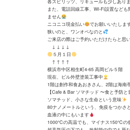
各スピリッツ、リキュールも少しあり
また、電話回線工事、Wi-Fi設置な
ません
ニコニコ現金払い
でお願いいたしま
狭いのと、ワンオペなのと
ご来店の際はご予約いただけたらと思い
↓ ↓ ↓ ↓
５月１日
↑ ↑ ↑ ↑
横浜市中区相生町4-65 高岡ビル５階
現在、ビル外壁塗装工事中
1階は創作和食あおきさん、2階は海南
【Cafe & Bar ソマチッド 〜食と予防
ソマチッド、小さな生命という意味
80ナノメートルという、免疫をつかさ
血液の中にもいます
1000℃の高温でも、マイナス150
超高気圧の下でも、放射能の中でも死