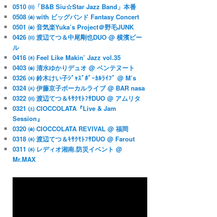
0510 ㈰「B&B Siu☆Star Jazz Band」本番
0508 ㈮ with ビッグバンド Fantasy Concert
0501 ㈮ 音気楽Yuka’s Project＠野毛JUNK
0426 ㈰ 渡辺てつ＆中尾剛也DUO @ 横濱ビー
ル
0416 ㈭ Feel Like Makin’ Jazz vol.35
0403 ㈮ 清水ゆかりデュオ @ ベンテヌート
0326 ㈭ 鈴木けい子ｼﾞｬｽﾞﾎﾞｰｶﾙﾗｲﾌﾞ @ M’s
0324 ㈫ 伊藤京子ボーカルライブ @ BAR nasa
0322 ㈰ 渡辺てつ＆ｷｻｸﾓﾄﾌｻDUO @ アムリタ
0321 ㈯ CIOCCOLATA『Live & Jam
Session』
0320 ㈮ CIOCCOLATA REVIVAL @ 福岡
0318 ㈬ 渡辺てつ＆ｷｻｸﾓﾄﾌｻDUO @ Farout
0311 ㈬ レディオ湘南.防災イベント @
Mr.MAX