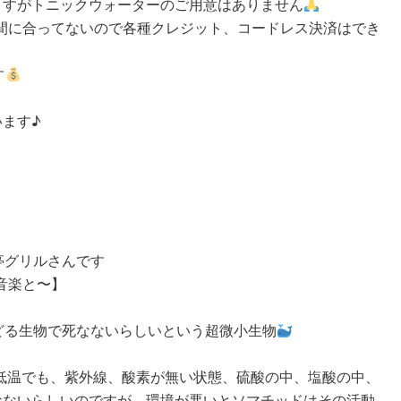
ますがトニックウォーターのご用意はありません
ども間に合ってないので各種クレジット、コードレス決済はでき
す
ます♪
亭グリルさんです
と音楽と〜】
どる生物で死なないらしいという超微小生物
℃の低温でも、紫外線、酸素が無い状態、硫酸の中、塩酸の中、
なないらしいのですが、環境が悪いとソマチッドはその活動