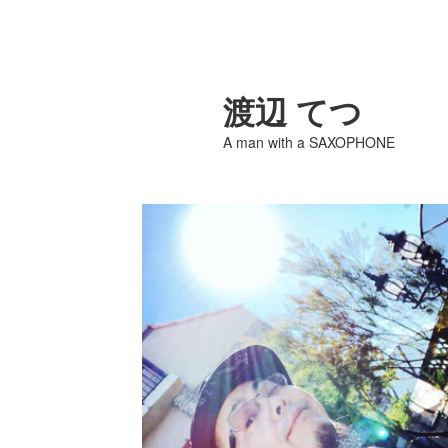
渡辺 てつ
A man with a SAXOPHONE