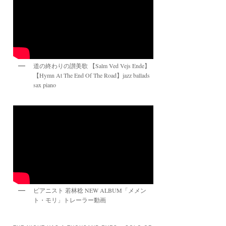
道の終わりの讃美歌 【Salm Ved Vejs Ende】
【Hymn At The End Of The Road】jazz ballads
sax piano
ピアニスト 若林稔 NEW ALBUM「メメン
ト・モリ」トレーラー動画