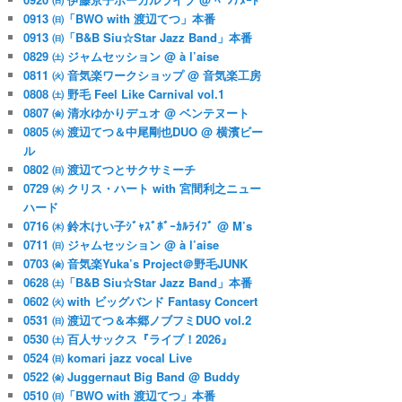
0913 ㈰「BWO with 渡辺てつ」本番
0913 ㈰「B&B Siu☆Star Jazz Band」本番
0829 ㈯ ジャムセッション @ à l’aise
0811 ㈫ 音気楽ワークショップ @ 音気楽工房
0808 ㈯ 野毛 Feel Like Carnival vol.1
0807 ㈮ 清水ゆかりデュオ @ ベンテヌート
0805 ㈬ 渡辺てつ＆中尾剛也DUO @ 横濱ビー
ル
0802 ㈰ 渡辺てつとサクサミーチ
0729 ㈬ クリス・ハート with 宮間利之ニュー
ハード
0716 ㈭ 鈴木けい子ｼﾞｬｽﾞﾎﾞｰｶﾙﾗｲﾌﾞ @ M’s
0711 ㈰ ジャムセッション @ à l’aise
0703 ㈮ 音気楽Yuka’s Project＠野毛JUNK
0628 ㈯「B&B Siu☆Star Jazz Band」本番
0602 ㈫ with ビッグバンド Fantasy Concert
0531 ㈰ 渡辺てつ＆本郷ノブフミDUO vol.2
0530 ㈯ 百人サックス『ライブ！2026』
0524 ㈰ komari jazz vocal Live
0522 ㈮ Juggernaut Big Band @ Buddy
0510 ㈰「BWO with 渡辺てつ」本番