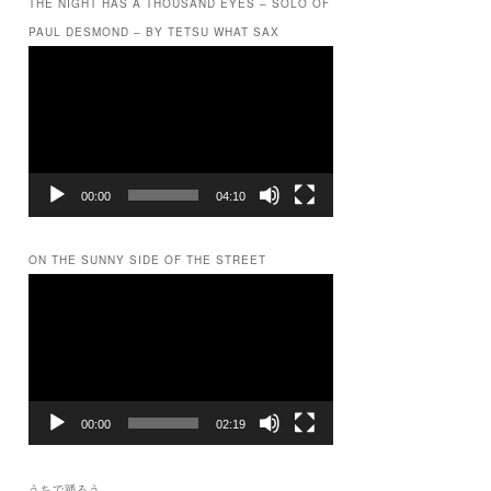
THE NIGHT HAS A THOUSAND EYES – SOLO OF
PAUL DESMOND – BY TETSU WHAT SAX
動
画
プ
レ
ー
ヤ
ー
00:00
04:10
ON THE SUNNY SIDE OF THE STREET
動
画
プ
レ
ー
ヤ
ー
00:00
02:19
うちで踊ろう