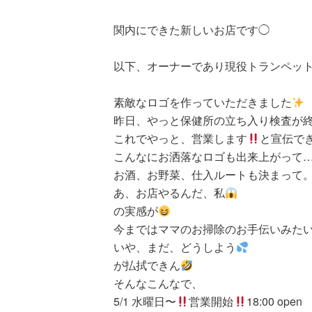
関内にできた新しいお店です◯
以下、オーナーであり現役トランペット
素敵なロゴを作っていただきました
昨日、やっと保健所の立ち入り検査が
これでやっと、営業します
と宣伝で
こんなにお洒落なロゴも出来上がって
お酒、お野菜、仕入ルートも決まって
あ、お店やるんだ、私
の実感が
今まではママのお掃除のお手伝いみた
いや、まだ、どうしよう
が払拭できん
そんなこんなで、
5/1 水曜日〜
営業開始
18:00 open