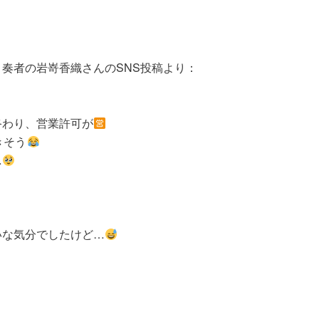
奏者の岩嵜香織さんのSNS投稿より：
終わり、営業許可が
きそう
…
。
いな気分でしたけど…