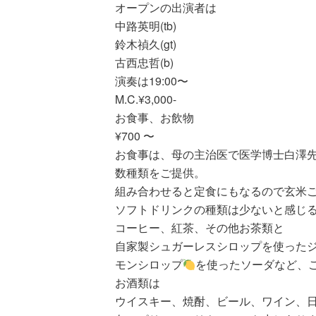
オープンの出演者は
中路英明(tb)
鈴木禎久(gt)
古西忠哲(b)
演奏は19:00〜
M.C.¥3,000-
お食事、お飲物
¥700 〜
お食事は、母の主治医で医学博士白澤
数種類をご提供。
組み合わせると定食にもなるので玄米
ソフトドリンクの種類は少ないと感じ
コーヒー、紅茶、その他お茶類と
自家製シュガーレスシロップを使った
モンシロップ
を使ったソーダなど、
お酒類は
ウイスキー、焼酎、ビール、ワイン、