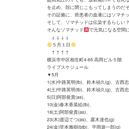
を止め、殻に閉じこもってしまうのだ
その証拠に、癌患者の血液にはソマチ
そして、ソマチッドは伝染するらしい
そんなソマチッド
で元気になる空間
↓ ↓ ↓ ↓
５月１日
↑ ↑ ↑ ↑
横浜市中区相生町4-65 高岡ビル５階
ライブスケジュール
▼5月
1(水)中路英明(tb)、鈴木禎久(g)、古西忠
4(土)中路英明(tb)、鈴木禎久(g)、古西忠
5(日)阿部俊貴(as)、
10(金)春木香菜絵(tb)、
18(土)阿部俊貴(as)、
23(木)渡辺てつ(as)、露木達也(g)
24(金)堂本雅樹(btb)、平岡遊一郎(g)