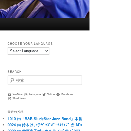
CHOOSE YOUR LANGUAGE
SEARCH
検
索
YouTube
Instagram
Twitter
Facebook
WordPress
最近の投稿
1010 ㈯「B&B Siu☆Star Jazz Band」本番
0924 ㈭ 鈴木けい子ｼﾞｬｽﾞﾎﾞｰｶﾙﾗｲﾌﾞ @ M’s
0920 ㈰ 伊藤京子ボーカルライブ @ ﾍﾞﾝﾃﾇｰﾄ