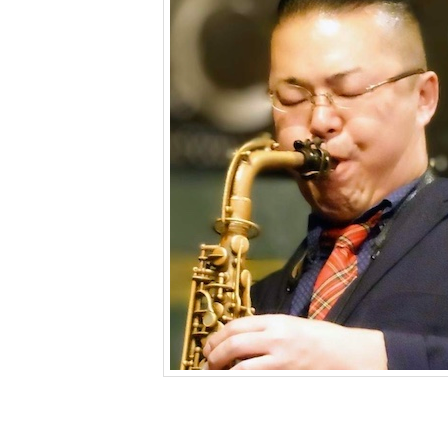
ツ
へ
移
動