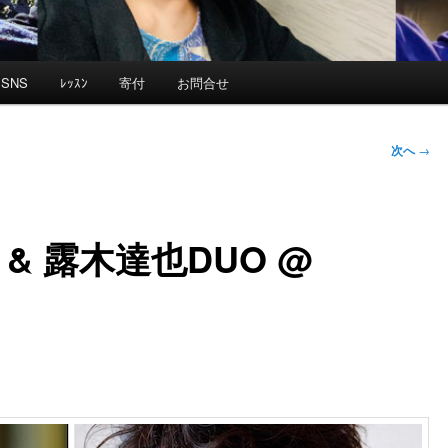
SNS
ﾚｯｽﾝ
寄付
お問合せ
次へ
→
つ & 露木達也DUO @