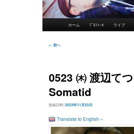
メ
ホーム
ﾌﾟﾛﾌｨｰﾙ
ライブ
メ
イ
ン
イ
投
メ
←
前へ
稿
ニ
ン
ナ
ュ
ビ
ー
0523 ㈭ 渡辺て
コ
ゲ
ー
Somatid
ン
シ
ョ
投稿日時:
2023年11月23日
テ
ン
Translate to English »
ン