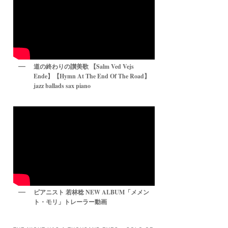
道の終わりの讃美歌 【Salm Ved Vejs
Ende】【Hymn At The End Of The Road】
jazz ballads sax piano
ピアニスト 若林稔 NEW ALBUM「メメン
ト・モリ」トレーラー動画