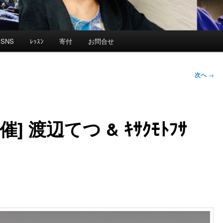
SNS
ﾚｯｽﾝ
寄付
お問合せ
次へ
→
主催] 渡辺てつ & ｷｻｸﾓﾄﾌｻ