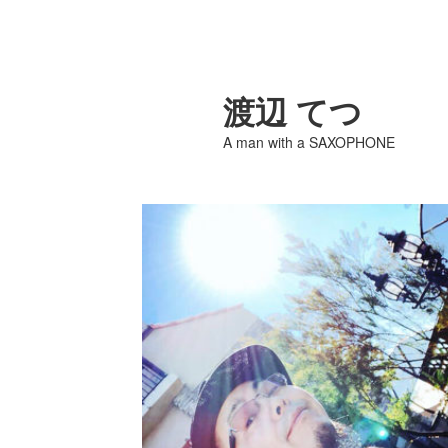
渡辺 てつ
A man with a SAXOPHONE