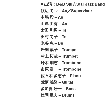
■ 出演：B&B Siu☆Star Jazz Band
渡辺 てつ – As／Supervisor
中嶋 毅 – As
山岸 由香 – As
太田 和男 – Ts
田村 尚子 – Ts
米谷 恵 – Bs
岩渕 葉子 – Trumpet
村上 拓哉 – Trumpet
鈴木 剛志 – Trombone
市原 浩一 – Trombone
佐々木 多恵子 – Piano
荒柄 義隆 – Guitar
多加喜 研一 – Bass
辻岡 重夫 – Drums