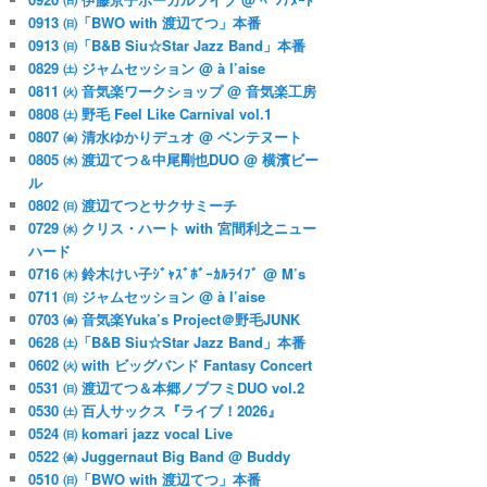
0913 ㈰「BWO with 渡辺てつ」本番
0913 ㈰「B&B Siu☆Star Jazz Band」本番
0829 ㈯ ジャムセッション @ à l’aise
0811 ㈫ 音気楽ワークショップ @ 音気楽工房
0808 ㈯ 野毛 Feel Like Carnival vol.1
0807 ㈮ 清水ゆかりデュオ @ ベンテヌート
0805 ㈬ 渡辺てつ＆中尾剛也DUO @ 横濱ビー
ル
0802 ㈰ 渡辺てつとサクサミーチ
0729 ㈬ クリス・ハート with 宮間利之ニュー
ハード
0716 ㈭ 鈴木けい子ｼﾞｬｽﾞﾎﾞｰｶﾙﾗｲﾌﾞ @ M’s
0711 ㈰ ジャムセッション @ à l’aise
0703 ㈮ 音気楽Yuka’s Project＠野毛JUNK
0628 ㈯「B&B Siu☆Star Jazz Band」本番
0602 ㈫ with ビッグバンド Fantasy Concert
0531 ㈰ 渡辺てつ＆本郷ノブフミDUO vol.2
0530 ㈯ 百人サックス『ライブ！2026』
0524 ㈰ komari jazz vocal Live
0522 ㈮ Juggernaut Big Band @ Buddy
0510 ㈰「BWO with 渡辺てつ」本番