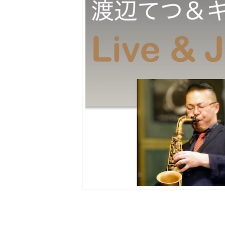
ツ
へ
移
動