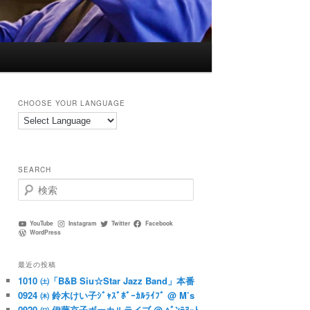
CHOOSE YOUR LANGUAGE
SEARCH
検
索
YouTube
Instagram
Twitter
Facebook
WordPress
最近の投稿
1010 ㈯「B&B Siu☆Star Jazz Band」本番
0924 ㈭ 鈴木けい子ｼﾞｬｽﾞﾎﾞｰｶﾙﾗｲﾌﾞ @ M’s
0920 ㈰ 伊藤京子ボーカルライブ @ ﾍﾞﾝﾃﾇｰﾄ