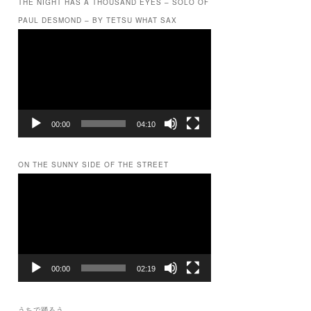
THE NIGHT HAS A THOUSAND EYES – SOLO OF
PAUL DESMOND – BY TETSU WHAT SAX
動
画
プ
レ
ー
ヤ
ー
00:00
04:10
ON THE SUNNY SIDE OF THE STREET
動
画
プ
レ
ー
ヤ
ー
00:00
02:19
うちで踊ろう