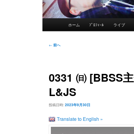
メ
ホーム
ﾌﾟﾛﾌｨｰﾙ
ライブ
メ
イ
ン
イ
投
メ
←
前へ
稿
ニ
ン
ナ
ュ
ビ
ー
0331 ㈰ [BBSS
コ
ゲ
ー
L&JS
ン
シ
ョ
投稿日時:
2023年9月30日
テ
ン
Translate to English »
ン