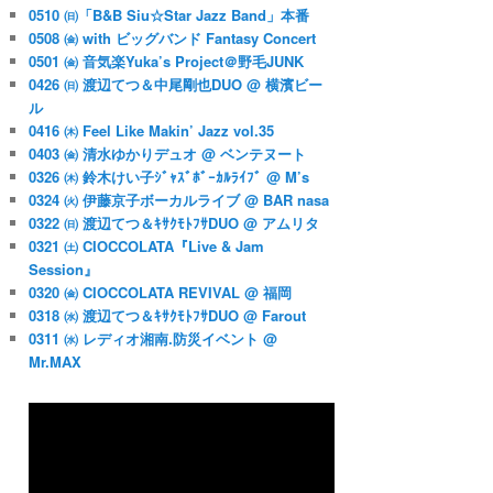
0510 ㈰「B&B Siu☆Star Jazz Band」本番
0508 ㈮ with ビッグバンド Fantasy Concert
0501 ㈮ 音気楽Yuka’s Project＠野毛JUNK
0426 ㈰ 渡辺てつ＆中尾剛也DUO @ 横濱ビー
ル
0416 ㈭ Feel Like Makin’ Jazz vol.35
0403 ㈮ 清水ゆかりデュオ @ ベンテヌート
0326 ㈭ 鈴木けい子ｼﾞｬｽﾞﾎﾞｰｶﾙﾗｲﾌﾞ @ M’s
0324 ㈫ 伊藤京子ボーカルライブ @ BAR nasa
ィ

0322 ㈰ 渡辺てつ＆ｷｻｸﾓﾄﾌｻDUO @ アムリタ
場可能です。
0321 ㈯ CIOCCOLATA『Live & Jam
Session』
0320 ㈮ CIOCCOLATA REVIVAL @ 福岡
0318 ㈬ 渡辺てつ＆ｷｻｸﾓﾄﾌｻDUO @ Farout
0311 ㈬ レディオ湘南.防災イベント @
Mr.MAX