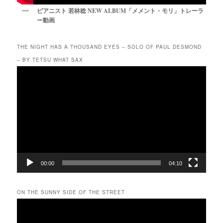
ピアニスト 若林稔 NEW ALBUM「メメント・モリ」トレーラ
ー動画
THE NIGHT HAS A THOUSAND EYES – SOLO OF PAUL DESMOND
– BY TETSU WHAT SAX
動
画
プ
レ
ー
ヤ
ー
00:00
04:10
ON THE SUNNY SIDE OF THE STREET
動
画
プ