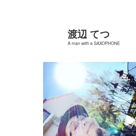
渡辺 てつ
A man with a SAXOPHONE