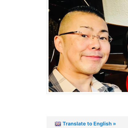
ツ
へ
移
動
Translate to English »