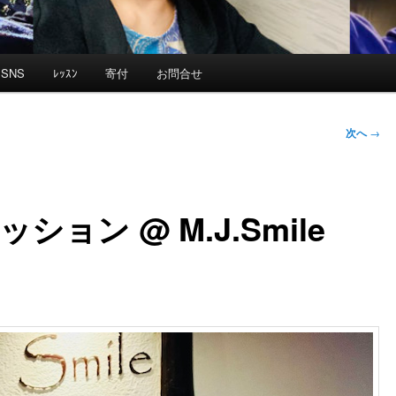
SNS
ﾚｯｽﾝ
寄付
お問合せ
次へ
→
ッション @ M.J.Smile