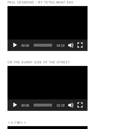
PAUL DESMOND – BY TETSU WHAT SAX
動
画
プ
レ
ー
ヤ
ー
00:00
04:10
ON THE SUNNY SIDE OF THE STREET
動
画
プ
レ
ー
ヤ
ー
00:00
02:19
うちで踊ろう
動