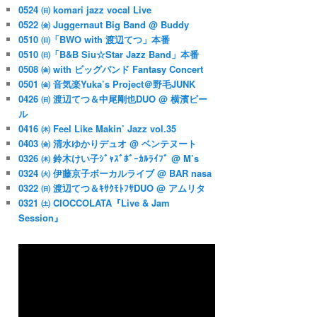
0524 ㈰ komari jazz vocal Live
0522 ㈮ Juggernaut Big Band @ Buddy
0510 ㈰「BWO with 渡辺てつ」本番
0510 ㈰「B&B Siu☆Star Jazz Band」本番
0508 ㈮ with ビッグバンド Fantasy Concert
0501 ㈮ 音気楽Yuka’s Project＠野毛JUNK
0426 ㈰ 渡辺てつ＆中尾剛也DUO @ 横濱ビー
ル
0416 ㈭ Feel Like Makin’ Jazz vol.35
0403 ㈮ 清水ゆかりデュオ @ ベンテヌート
0326 ㈭ 鈴木けい子ｼﾞｬｽﾞﾎﾞｰｶﾙﾗｲﾌﾞ @ M’s
0324 ㈫ 伊藤京子ボーカルライブ @ BAR nasa
0322 ㈰ 渡辺てつ＆ｷｻｸﾓﾄﾌｻDUO @ アムリタ
0321 ㈯ CIOCCOLATA『Live & Jam
Session』