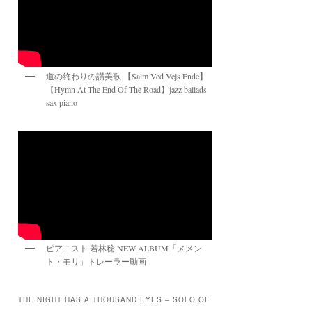
道の終わりの讃美歌 【Salm Ved Vejs Ende】
【Hymn At The End Of The Road】jazz ballads
sax piano
ピアニスト 若林稔 NEW ALBUM「メメン
ト・モリ」トレーラー動画
THE NIGHT HAS A THOUSAND EYES – SOLO OF