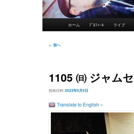
メ
ホーム
ﾌﾟﾛﾌｨｰﾙ
ライブ
メ
イ
ン
イ
投
メ
←
前へ
稿
ニ
ン
ナ
ュ
ビ
ー
1105 ㈰ ジャムセ
コ
ゲ
ー
ン
投稿日時:
2023年5月5日
シ
ョ
Translate to English »
テ
ン
ン