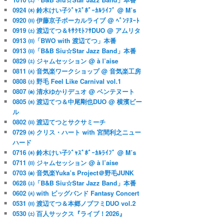
0924 ㈭ 鈴木けい子ｼﾞｬｽﾞﾎﾞｰｶﾙﾗｲﾌﾞ @ M’s
0920 ㈰ 伊藤京子ボーカルライブ @ ﾍﾞﾝﾃﾇｰﾄ
0919 ㈯ 渡辺てつ＆ｷｻｸﾓﾄﾌｻDUO @ アムリタ
0913 ㈰「BWO with 渡辺てつ」本番
0913 ㈰「B&B Siu☆Star Jazz Band」本番
0829 ㈯ ジャムセッション @ à l’aise
0811 ㈫ 音気楽ワークショップ @ 音気楽工房
0808 ㈯ 野毛 Feel Like Carnival vol.1
0807 ㈮ 清水ゆかりデュオ @ ベンテヌート
0805 ㈬ 渡辺てつ＆中尾剛也DUO @ 横濱ビー
ル
0802 ㈰ 渡辺てつとサクサミーチ
0729 ㈬ クリス・ハート with 宮間利之ニュー
ハード
0716 ㈭ 鈴木けい子ｼﾞｬｽﾞﾎﾞｰｶﾙﾗｲﾌﾞ @ M’s
0711 ㈰ ジャムセッション @ à l’aise
0703 ㈮ 音気楽Yuka’s Project＠野毛JUNK
0628 ㈯「B&B Siu☆Star Jazz Band」本番
0602 ㈫ with ビッグバンド Fantasy Concert
0531 ㈰ 渡辺てつ＆本郷ノブフミDUO vol.2
0530 ㈯ 百人サックス『ライブ！2026』