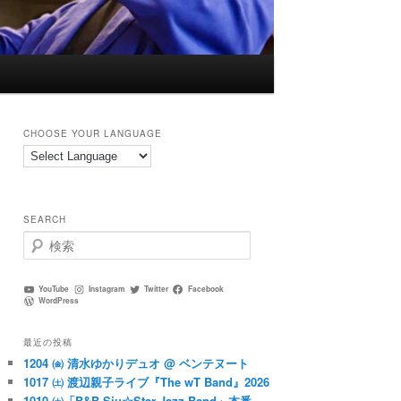
CHOOSE YOUR LANGUAGE
SEARCH
検
索
YouTube
Instagram
Twitter
Facebook
WordPress
最近の投稿
1204 ㈮ 清水ゆかりデュオ @ ベンテヌート
1017 ㈯ 渡辺親子ライブ『The wT Band』2026
1010 ㈯「B&B Siu☆Star Jazz Band」本番