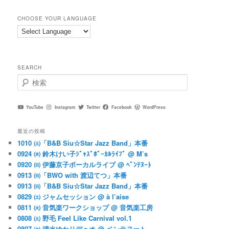
CHOOSE YOUR LANGUAGE
SEARCH
検
索
YouTube
Instagram
Twitter
Facebook
WordPress
最近の投稿
1010 ㈯「B&B Siu☆Star Jazz Band」本番
0924 ㈭ 鈴木けい子ｼﾞｬｽﾞﾎﾞｰｶﾙﾗｲﾌﾞ @ M’s
0920 ㈰ 伊藤京子ボーカルライブ @ ﾍﾞﾝﾃﾇｰﾄ
0913 ㈰「BWO with 渡辺てつ」本番
0913 ㈰「B&B Siu☆Star Jazz Band」本番
0829 ㈯ ジャムセッション @ à l’aise
0811 ㈫ 音気楽ワークショップ @ 音気楽工房
0808 ㈯ 野毛 Feel Like Carnival vol.1
0807 ㈮ 清水ゆかりデュオ @ ベンテヌート