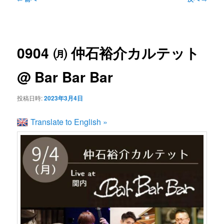
ン
ュ
稿
ー
ナ
コ
ビ
0904 ㈪ 仲石裕介カルテット
ゲ
ン
ー
@ Bar Bar Bar
シ
テ
ョ
投稿日時:
2023年3月4日
ン
ン
Translate to English »
ツ
へ
移
動