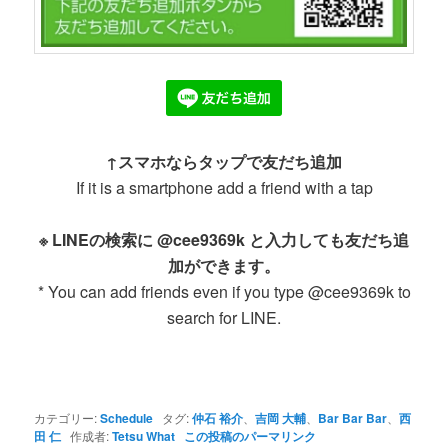
↑スマホならタップで友だち追加
If it is a smartphone add a friend with a tap
※ LINEの検索に @cee9369k と入力しても友だち追
加ができます。
* You can add friends even if you type @cee9369k to
search for LINE.
カテゴリー:
Schedule
タグ:
仲石 裕介
、
吉岡 大輔
、
Bar Bar Bar
、
西
田 仁
作成者:
Tetsu What
この投稿のパーマリンク