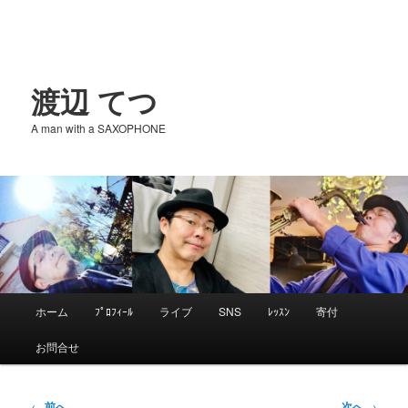
渡辺 てつ
A man with a SAXOPHONE
メ
ホーム
ﾌﾟﾛﾌｨｰﾙ
ライブ
SNS
ﾚｯｽﾝ
寄付
メ
イ
お問合せ
ン
イ
メ
ニ
投
←
前へ
次へ
→