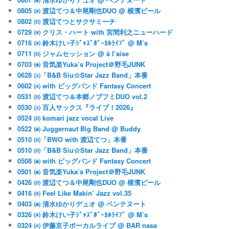
0805 ㈬ 渡辺てつ＆中尾剛也DUO @ 横濱ビール
0802 ㈰ 渡辺てつとサクサミーチ
0729 ㈬ クリス・ハート with 宮間利之ニューハード
0716 ㈭ 鈴木けい子ｼﾞｬｽﾞﾎﾞｰｶﾙﾗｲﾌﾞ @ M’s
0711 ㈰ ジャムセッション @ à l’aise
0703 ㈮ 音気楽Yuka’s Project＠野毛JUNK
0628 ㈯「B&B Siu☆Star Jazz Band」本番
0602 ㈫ with ビッグバンド Fantasy Concert
0531 ㈰ 渡辺てつ＆本郷ノブフミDUO vol.2
0530 ㈯ 百人サックス『ライブ！2026』
0524 ㈰ komari jazz vocal Live
0522 ㈮ Juggernaut Big Band @ Buddy
0510 ㈰「BWO with 渡辺てつ」本番
0510 ㈰「B&B Siu☆Star Jazz Band」本番
0508 ㈮ with ビッグバンド Fantasy Concert
0501 ㈮ 音気楽Yuka’s Project＠野毛JUNK
0426 ㈰ 渡辺てつ＆中尾剛也DUO @ 横濱ビール
0416 ㈭ Feel Like Makin’ Jazz vol.35
0403 ㈮ 清水ゆかりデュオ @ ベンテヌート
0326 ㈭ 鈴木けい子ｼﾞｬｽﾞﾎﾞｰｶﾙﾗｲﾌﾞ @ M’s
0324 ㈫ 伊藤京子ボーカルライブ @ BAR nasa