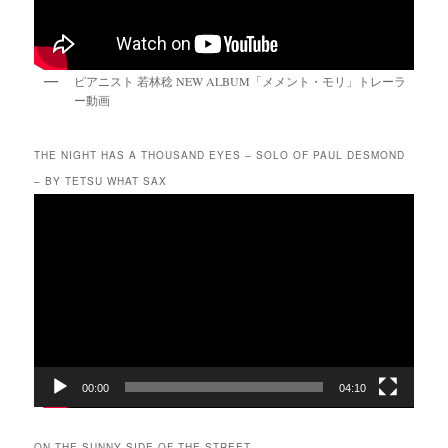
ピアニスト 若林稔 NEW ALBUM「メメント・モリ」トレーラ
ー動画
THE NIGHT HAS A THOUSAND EYES – SOLO OF PAUL DESMOND
– BY TETSU WHAT SAX
動
画
プ
レ
ー
ヤ
ー
00:00
04:10
ON THE SUNNY SIDE OF THE STREET