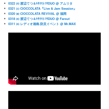
0322 ㈰ 渡辺てつ＆ｷｻｸﾓﾄﾌｻDUO @ アムリタ
0321 ㈯ CIOCCOLATA『Live & Jam Session』
0320 ㈮ CIOCCOLATA REVIVAL @ 福岡
0318 ㈬ 渡辺てつ＆ｷｻｸﾓﾄﾌｻDUO @ Farout
0311 ㈬ レディオ湘南.防災イベント @ Mr.MAX