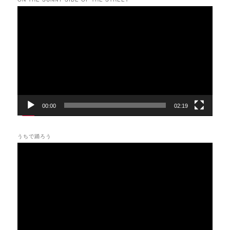
動
画
プ
レ
ー
ヤ
ー
00:00
02:19
うちで踊ろう
動
画
プ
レ
ー
ヤ
ー