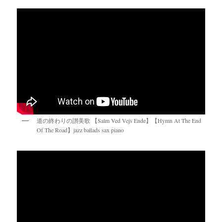
道の終わりの讃美歌 【Salm Ved Vejs Ende】【Hymn At The End
Of The Road】jazz ballads sax piano