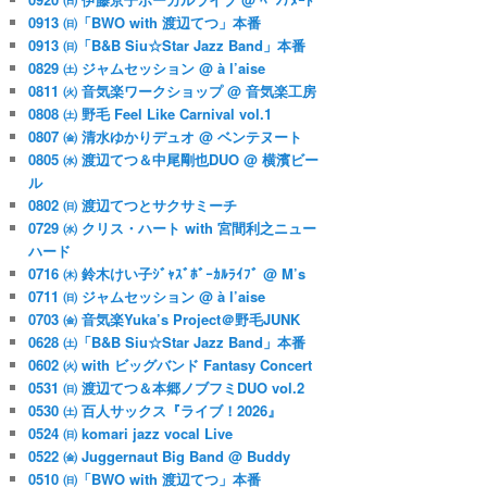
0913 ㈰「BWO with 渡辺てつ」本番
0913 ㈰「B&B Siu☆Star Jazz Band」本番
0829 ㈯ ジャムセッション @ à l’aise
0811 ㈫ 音気楽ワークショップ @ 音気楽工房
0808 ㈯ 野毛 Feel Like Carnival vol.1
0807 ㈮ 清水ゆかりデュオ @ ベンテヌート
0805 ㈬ 渡辺てつ＆中尾剛也DUO @ 横濱ビー
ル
0802 ㈰ 渡辺てつとサクサミーチ
0729 ㈬ クリス・ハート with 宮間利之ニュー
ハード
0716 ㈭ 鈴木けい子ｼﾞｬｽﾞﾎﾞｰｶﾙﾗｲﾌﾞ @ M’s
0711 ㈰ ジャムセッション @ à l’aise
0703 ㈮ 音気楽Yuka’s Project＠野毛JUNK
0628 ㈯「B&B Siu☆Star Jazz Band」本番
0602 ㈫ with ビッグバンド Fantasy Concert
0531 ㈰ 渡辺てつ＆本郷ノブフミDUO vol.2
0530 ㈯ 百人サックス『ライブ！2026』
0524 ㈰ komari jazz vocal Live
0522 ㈮ Juggernaut Big Band @ Buddy
0510 ㈰「BWO with 渡辺てつ」本番