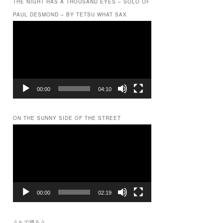
THE NIGHT HAS A THOUSAND EYES – SOLO OF
PAUL DESMOND – BY TETSU WHAT SAX
動
画
プ
レ
ー
ヤ
ー
00:00
04:10
ON THE SUNNY SIDE OF THE STREET
動
画
プ
レ
ー
ヤ
ー
00:00
02:19
うちで踊ろう