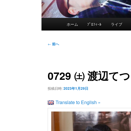
メ
ホーム
ﾌﾟﾛﾌｨｰﾙ
ライブ
メ
イ
ン
イ
投
メ
←
前へ
稿
ニ
ン
ナ
ュ
ビ
ー
0729 ㈯ 渡辺てつ
コ
ゲ
ー
ン
投稿日時:
2023年1月29日
シ
ョ
Translate to English »
テ
ン
ン