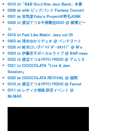
0510 ㈰「B&B Siu☆Star Jazz Band」本番
0508 ㈮ with ビッグバンド Fantasy Concert
0501 ㈮ 音気楽Yuka’s Project＠野毛JUNK
0426 ㈰ 渡辺てつ＆中尾剛也DUO @ 横濱ビー
ル
0416 ㈭ Feel Like Makin’ Jazz vol.35
0403 ㈮ 清水ゆかりデュオ @ ベンテヌート
0326 ㈭ 鈴木けい子ｼﾞｬｽﾞﾎﾞｰｶﾙﾗｲﾌﾞ @ M’s
0324 ㈫ 伊藤京子ボーカルライブ @ BAR nasa
0322 ㈰ 渡辺てつ＆ｷｻｸﾓﾄﾌｻDUO @ アムリタ
0321 ㈯ CIOCCOLATA『Live & Jam
Session』
0320 ㈮ CIOCCOLATA REVIVAL @ 福岡
0318 ㈬ 渡辺てつ＆ｷｻｸﾓﾄﾌｻDUO @ Farout
0311 ㈬ レディオ湘南.防災イベント @
Mr.MAX