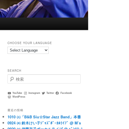
CHOOSE YOUR LANGUAGE
SEARCH
検
索
YouTube
Instagram
Twitter
Facebook
WordPress
最近の投稿
1010 ㈯「B&B Siu☆Star Jazz Band」本番
0924 ㈭ 鈴木けい子ｼﾞｬｽﾞﾎﾞｰｶﾙﾗｲﾌﾞ @ M’s
0920 ㈰ 伊藤京子ボーカルライブ @ ﾍﾞﾝﾃﾇｰﾄ