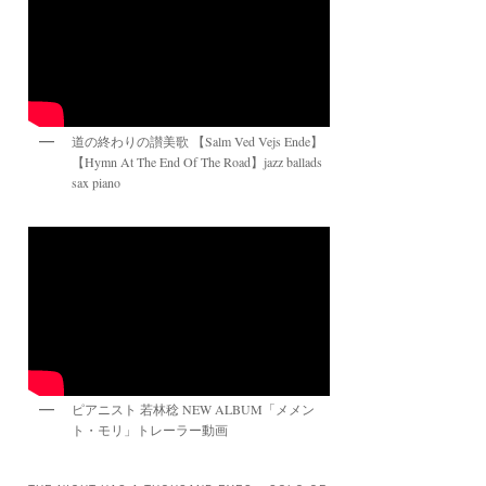
道の終わりの讃美歌 【Salm Ved Vejs Ende】
【Hymn At The End Of The Road】jazz ballads
sax piano
ピアニスト 若林稔 NEW ALBUM「メメン
ト・モリ」トレーラー動画