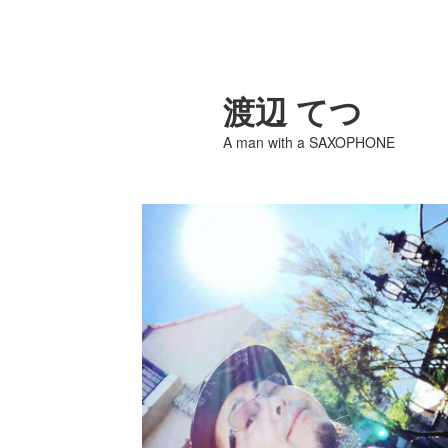
渡辺 てつ
A man with a SAXOPHONE