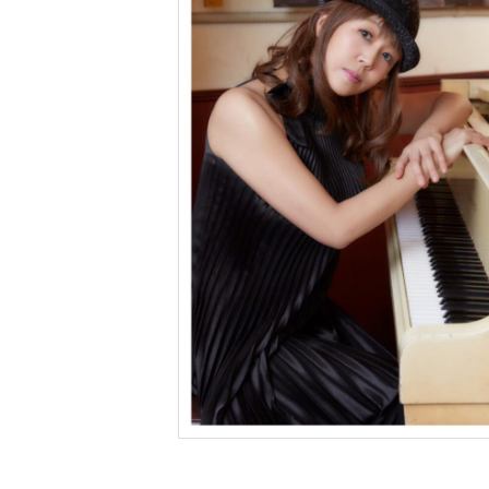
ツ
へ
移
動