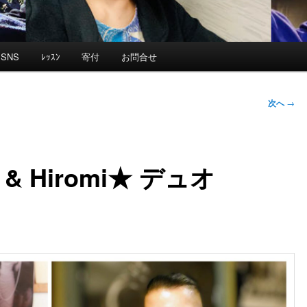
SNS
ﾚｯｽﾝ
寄付
お問合せ
次へ
→
 & Hiromi★ デュオ