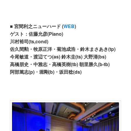
■ 宮間利之ニューハード (
WEB
)
ゲスト：佐藤允彦(Piano)
川村裕司(ts,cond)
佐久間勲・牧原正洋・菊池成浩・鈴木まさあき(tp)
今尾敏道・渡辺てつ(as) 鈴木圭(ts) 大野清(bs)
高橋朋史・中雅志・高橋英樹(tb) 朝里勝久(b-tb)
阿部篤志(p)・堀剛(b)・坂田稔(ds)