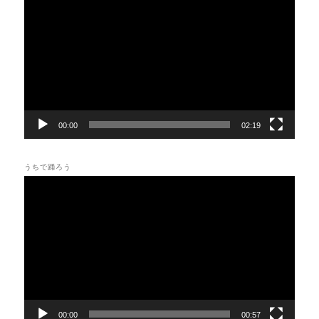
画
プ
レ
ー
ヤ
ー
00:00
02:19
うちで踊ろう
動
画
プ
レ
ー
ヤ
ー
00:00
00:57