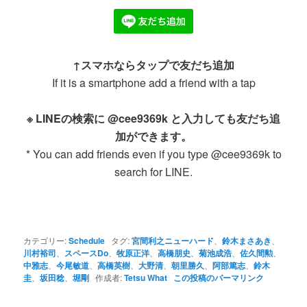
↑スマホならタップで友だち追加
If it is a smartphone add a friend with a tap
※ LINEの検索に @cee9369k と入力しても友だち追
加ができます。
* You can add friends even if you type @cee9369k to
search for LINE.
カテゴリー:
Schedule
タグ:
宮間利之ニューハード
、
鈴木まさあき
、
川村裕司
、
スペースDo
、
牧原正洋
、
高橋朋史
、
菊池成浩
、
佐久間勲
、
中雅志
、
今尾敏道
、
高橋英樹
、
大野清
、
朝里勝久
、
阿部篤志
、
鈴木
圭
、
坂田稔
、
堀剛
作成者:
Tetsu What
この投稿のパーマリンク