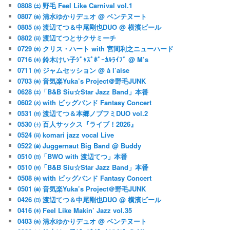
0808 ㈯ 野毛 Feel Like Carnival vol.1
0807 ㈮ 清水ゆかりデュオ @ ベンテヌート
0805 ㈬ 渡辺てつ＆中尾剛也DUO @ 横濱ビール
0802 ㈰ 渡辺てつとサクサミーチ
0729 ㈬ クリス・ハート with 宮間利之ニューハード
0716 ㈭ 鈴木けい子ｼﾞｬｽﾞﾎﾞｰｶﾙﾗｲﾌﾞ @ M’s
0711 ㈰ ジャムセッション @ à l’aise
0703 ㈮ 音気楽Yuka’s Project＠野毛JUNK
0628 ㈯「B&B Siu☆Star Jazz Band」本番
0602 ㈫ with ビッグバンド Fantasy Concert
0531 ㈰ 渡辺てつ＆本郷ノブフミDUO vol.2
0530 ㈯ 百人サックス『ライブ！2026』
0524 ㈰ komari jazz vocal Live
0522 ㈮ Juggernaut Big Band @ Buddy
0510 ㈰「BWO with 渡辺てつ」本番
0510 ㈰「B&B Siu☆Star Jazz Band」本番
0508 ㈮ with ビッグバンド Fantasy Concert
0501 ㈮ 音気楽Yuka’s Project＠野毛JUNK
0426 ㈰ 渡辺てつ＆中尾剛也DUO @ 横濱ビール
0416 ㈭ Feel Like Makin’ Jazz vol.35
0403 ㈮ 清水ゆかりデュオ @ ベンテヌート