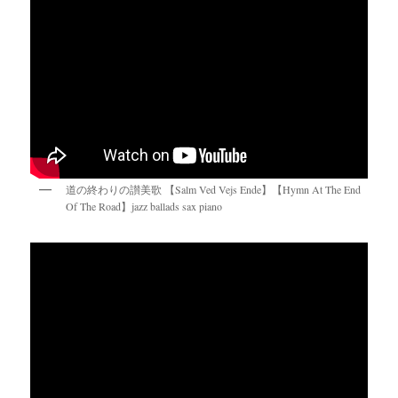
道の終わりの讃美歌 【Salm Ved Vejs Ende】【Hymn At The End
Of The Road】jazz ballads sax piano