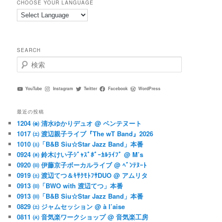
CHOOSE YOUR LANGUAGE
SEARCH
検
索
YouTube
Instagram
Twitter
Facebook
WordPress
最近の投稿
1204 ㈮ 清水ゆかりデュオ @ ベンテヌート
1017 ㈯ 渡辺親子ライブ『The wT Band』2026
1010 ㈯「B&B Siu☆Star Jazz Band」本番
0924 ㈭ 鈴木けい子ｼﾞｬｽﾞﾎﾞｰｶﾙﾗｲﾌﾞ @ M’s
0920 ㈰ 伊藤京子ボーカルライブ @ ﾍﾞﾝﾃﾇｰﾄ
0919 ㈯ 渡辺てつ＆ｷｻｸﾓﾄﾌｻDUO @ アムリタ
0913 ㈰「BWO with 渡辺てつ」本番
0913 ㈰「B&B Siu☆Star Jazz Band」本番
0829 ㈯ ジャムセッション @ à l’aise
0811 ㈫ 音気楽ワークショップ @ 音気楽工房