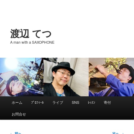
渡辺 てつ
A man with a SAXOPHONE
メ
ホーム
ﾌﾟﾛﾌｨｰﾙ
ライブ
SNS
ﾚｯｽﾝ
寄付
メ
イ
お問合せ
ン
イ
メ
ニ
投
←
前へ
次へ
→