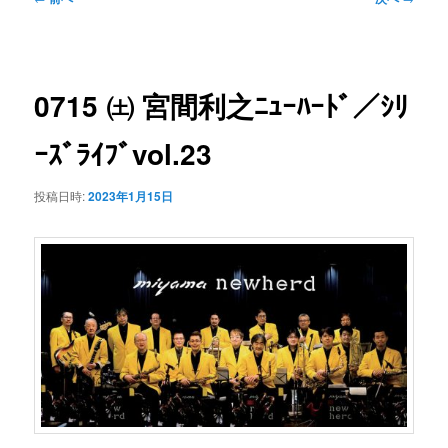
ン
ュ
稿
ー
ナ
コ
ビ
0715 ㈯ 宮間利之ﾆｭｰﾊｰﾄﾞ／ｼﾘ
ゲ
ン
ー
ｰｽﾞﾗｲﾌﾞvol.23
シ
テ
ョ
投稿日時:
2023年1月15日
ン
ン
ツ
へ
移
動