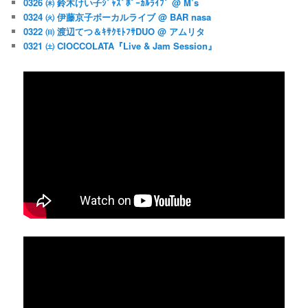
0326 ㈭ 鈴木けい子ｼﾞｬｽﾞﾎﾞｰｶﾙﾗｲﾌﾞ @ M’s
0324 ㈫ 伊藤京子ボーカルライブ @ BAR nasa
0322 ㈰ 渡辺てつ＆ｷｻｸﾓﾄﾌｻDUO @ アムリタ
0321 ㈯ CIOCCOLATA『Live & Jam Session』