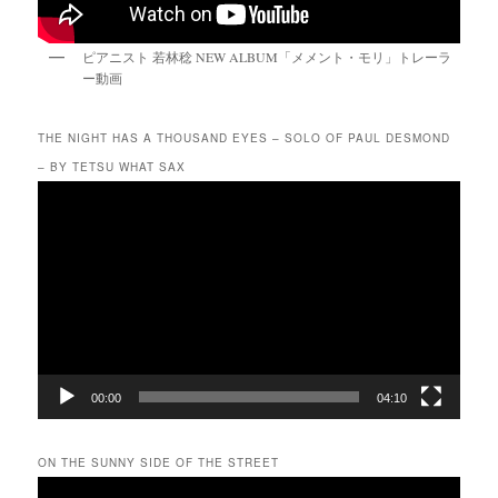
ピアニスト 若林稔 NEW ALBUM「メメント・モリ」トレーラ
ー動画
THE NIGHT HAS A THOUSAND EYES – SOLO OF PAUL DESMOND
– BY TETSU WHAT SAX
動
画
プ
レ
ー
ヤ
ー
00:00
04:10
ON THE SUNNY SIDE OF THE STREET
動