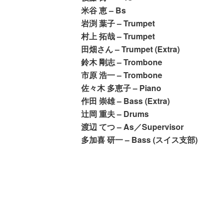
米谷 恵 – Bs
岩渕 葉子 – Trumpet
村上 拓哉 – Trumpet
田畑さん – Trumpet (Extra)
鈴木 剛志 – Trombone
市原 浩一 – Trombone
佐々木 多恵子 – Piano
作田 崇雄 – Bass (Extra)
辻岡 重夫 – Drums
渡辺 てつ – As／Supervisor
多加喜 研一 – Bass (スイス支部)