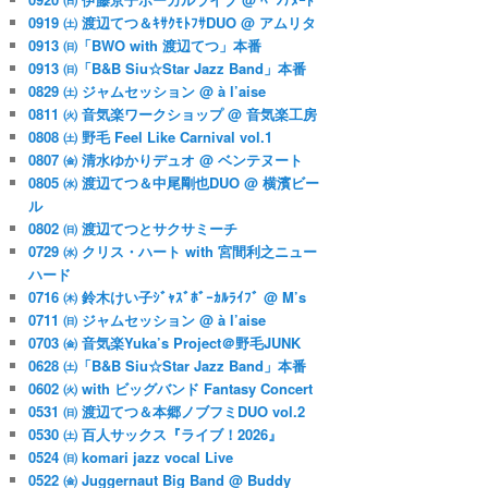
0919 ㈯ 渡辺てつ＆ｷｻｸﾓﾄﾌｻDUO @ アムリタ
0913 ㈰「BWO with 渡辺てつ」本番
0913 ㈰「B&B Siu☆Star Jazz Band」本番
0829 ㈯ ジャムセッション @ à l’aise
0811 ㈫ 音気楽ワークショップ @ 音気楽工房
0808 ㈯ 野毛 Feel Like Carnival vol.1
0807 ㈮ 清水ゆかりデュオ @ ベンテヌート
0805 ㈬ 渡辺てつ＆中尾剛也DUO @ 横濱ビー
ル
0802 ㈰ 渡辺てつとサクサミーチ
0729 ㈬ クリス・ハート with 宮間利之ニュー
ハード
0716 ㈭ 鈴木けい子ｼﾞｬｽﾞﾎﾞｰｶﾙﾗｲﾌﾞ @ M’s
0711 ㈰ ジャムセッション @ à l’aise
0703 ㈮ 音気楽Yuka’s Project＠野毛JUNK
0628 ㈯「B&B Siu☆Star Jazz Band」本番
0602 ㈫ with ビッグバンド Fantasy Concert
0531 ㈰ 渡辺てつ＆本郷ノブフミDUO vol.2
0530 ㈯ 百人サックス『ライブ！2026』
0524 ㈰ komari jazz vocal Live
0522 ㈮ Juggernaut Big Band @ Buddy