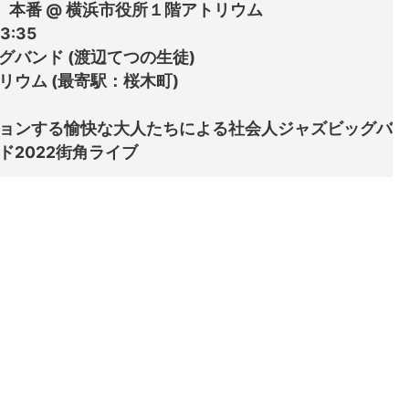
Band」本番 @ 横浜市役所１階アトリウム

:35

バンド (渡辺てつの生徒)

ウム (最寄駅：桜木町)

する愉快な大人たちによる社会人ジャズビッグバンド「B&B S