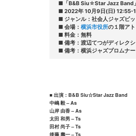
■「B&B Siu☆Star Jazz 
■ 2022年 10月9日(日) 12:55-13
■ ジャンル：社会人ジャズビッグ
■ 会場：
横浜市役所
の１階アトリ
■ 料金：無料

■ 備考：渡辺てつがディレクション
■ 出演：B&B Siu☆Star Jazz Band
中嶋 毅 – As
山岸 由香 – As
太田 和男 – Ts
田村 尚子 – Ts
後藤 壽一 – Ts