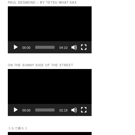
PAUL DESMOND – BY TETSU WHAT SAX
動
画
プ
レ
ー
ヤ
ー
00:00
04:10
ON THE SUNNY SIDE OF THE STREET
動
画
プ
レ
ー
ヤ
ー
00:00
02:19
うちで踊ろう
動