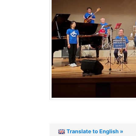
ツ
へ
移
動
Translate to English »