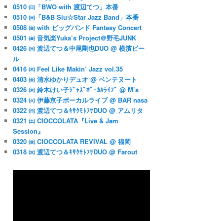
0510 ㈰「BWO with 渡辺てつ」本番
0510 ㈰「B&B Siu☆Star Jazz Band」本番
0508 ㈮ with ビッグバンド Fantasy Concert
0501 ㈮ 音気楽Yuka’s Project＠野毛JUNK
0426 ㈰ 渡辺てつ＆中尾剛也DUO @ 横濱ビー
ル
0416 ㈭ Feel Like Makin’ Jazz vol.35
iu☆Star Jazz Band」の本番

0403 ㈮ 清水ゆかりデュオ @ ベンテヌート
0326 ㈭ 鈴木けい子ｼﾞｬｽﾞﾎﾞｰｶﾙﾗｲﾌﾞ @ M’s
0324 ㈫ 伊藤京子ボーカルライブ @ BAR nasa
0322 ㈰ 渡辺てつ＆ｷｻｸﾓﾄﾌｻDUO @ アムリタ
0321 ㈯ CIOCCOLATA『Live & Jam
Session』
0320 ㈮ CIOCCOLATA REVIVAL @ 福岡
0318 ㈬ 渡辺てつ＆ｷｻｸﾓﾄﾌｻDUO @ Farout