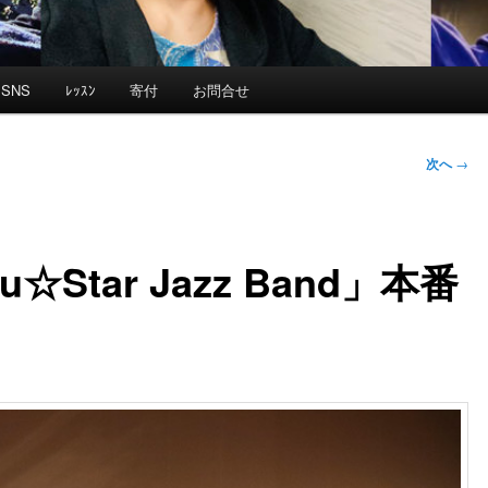
SNS
ﾚｯｽﾝ
寄付
お問合せ
次へ
→
iu☆Star Jazz Band」本番