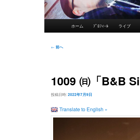
メ
ホーム
ﾌﾟﾛﾌｨｰﾙ
ライブ
メ
イ
ン
イ
投
メ
←
前へ
稿
ニ
ン
ナ
ュ
ビ
ー
1009 ㈰「B&B S
コ
ゲ
ー
ン
投稿日時:
2022年7月9日
シ
ョ
Translate to English »
テ
ン
ン