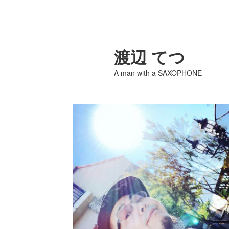
渡辺 てつ
A man with a SAXOPHONE