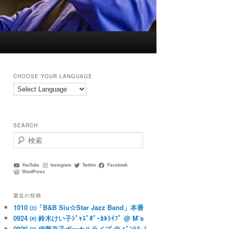
CHOOSE YOUR LANGUAGE
SEARCH
検
索
YouTube
Instagram
Twitter
Facebook
WordPress
最近の投稿
1010 ㈯「B&B Siu☆Star Jazz Band」本番
0924 ㈭ 鈴木けい子ｼﾞｬｽﾞﾎﾞｰｶﾙﾗｲﾌﾞ @ M’s
0920 ㈰ 伊藤京子ボーカルライブ @ ﾍﾞﾝﾃﾇｰﾄ