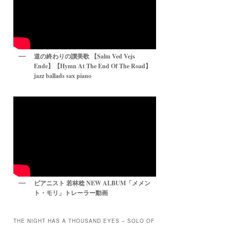
道の終わりの讃美歌 【Salm Ved Vejs
Ende】【Hymn At The End Of The Road】
jazz ballads sax piano
ピアニスト 若林稔 NEW ALBUM「メメン
ト・モリ」トレーラー動画
THE NIGHT HAS A THOUSAND EYES – SOLO OF