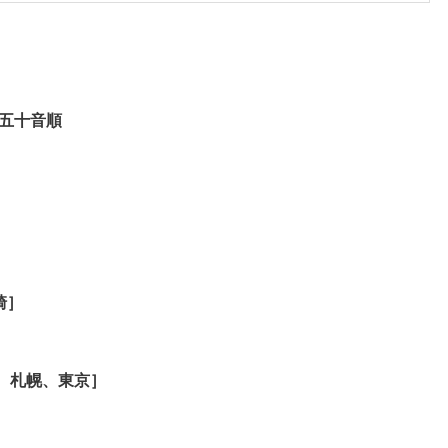
※五十音順
崎］
］
浜、札幌、東京］