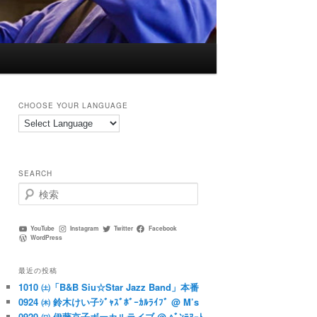
CHOOSE YOUR LANGUAGE
SEARCH
検
索
YouTube
Instagram
Twitter
Facebook
WordPress
最近の投稿
1010 ㈯「B&B Siu☆Star Jazz Band」本番
0924 ㈭ 鈴木けい子ｼﾞｬｽﾞﾎﾞｰｶﾙﾗｲﾌﾞ @ M’s
0920 ㈰ 伊藤京子ボーカルライブ @ ﾍﾞﾝﾃﾇｰﾄ