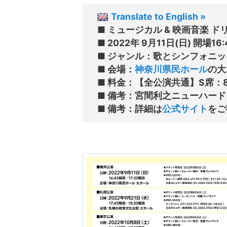
Translate to English »
■ ミュージカル & 映画音楽 
■ 2022年 9月11日(日) 開場16
■ ジャンル：歌とシンフォニッ
■ 会場：
神奈川県民ホール
の大
■ 料金：【全公演共通】S席：8,
■ 備考：宮間利之ニューハード
■ 備考：詳細は
公式サイト