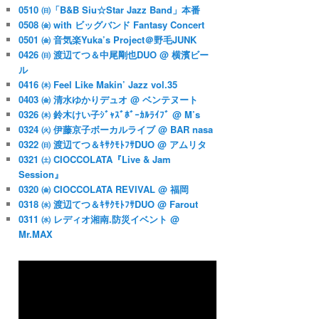
0510 ㈰「B&B Siu☆Star Jazz Band」本番
0508 ㈮ with ビッグバンド Fantasy Concert
0501 ㈮ 音気楽Yuka’s Project＠野毛JUNK
0426 ㈰ 渡辺てつ＆中尾剛也DUO @ 横濱ビー
ル


0416 ㈭ Feel Like Makin’ Jazz vol.35
0403 ㈮ 清水ゆかりデュオ @ ベンテヌート
0326 ㈭ 鈴木けい子ｼﾞｬｽﾞﾎﾞｰｶﾙﾗｲﾌﾞ @ M’s
／税込）

0324 ㈫ 伊藤京子ボーカルライブ @ BAR nasa
0322 ㈰ 渡辺てつ＆ｷｻｸﾓﾄﾌｻDUO @ アムリタ
0321 ㈯ CIOCCOLATA『Live & Jam
Session』
0320 ㈮ CIOCCOLATA REVIVAL @ 福岡
0318 ㈬ 渡辺てつ＆ｷｻｸﾓﾄﾌｻDUO @ Farout
0311 ㈬ レディオ湘南.防災イベント @
Mr.MAX