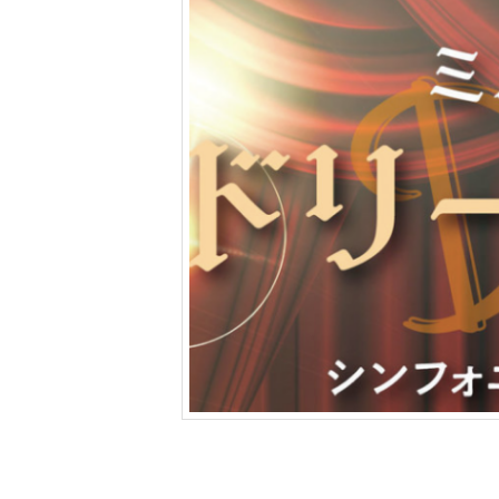
ツ
へ
移
動