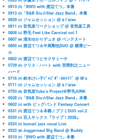
0913 ㈰「BWO with 渡辺てつ」本番
0913 ㈰「B&B Siu☆Star Jazz Band」本番
0829 ㈯ ジャムセッション @ à l’aise
0811 ㈫ 音気楽ワークショップ @ 音気楽工房
0808 ㈯ 野毛 Feel Like Carnival vol.1
0807 ㈮ 清水ゆかりデュオ @ ベンテヌート
0805 ㈬ 渡辺てつ＆中尾剛也DUO @ 横濱ビー
ル
0802 ㈰ 渡辺てつとサクサミーチ
0729 ㈬ クリス・ハート with 宮間利之ニュー
ハード
0716 ㈭ 鈴木けい子ｼﾞｬｽﾞﾎﾞｰｶﾙﾗｲﾌﾞ @ M’s
0711 ㈰ ジャムセッション @ à l’aise
0703 ㈮ 音気楽Yuka’s Project＠野毛JUNK
0628 ㈯「B&B Siu☆Star Jazz Band」本番
0602 ㈫ with ビッグバンド Fantasy Concert
0531 ㈰ 渡辺てつ＆本郷ノブフミDUO vol.2
0530 ㈯ 百人サックス『ライブ！2026』
0524 ㈰ komari jazz vocal Live
0522 ㈮ Juggernaut Big Band @ Buddy
0510 ㈰「BWO with 渡辺てつ」本番