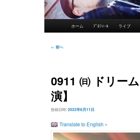
メ
ホーム
ﾌﾟﾛﾌｨｰﾙ
ライブ
メ
イ
ン
イ
投
メ
←
前へ
稿
ニ
ン
ナ
ュ
ビ
ー
0911 ㈰ ドリ
コ
ゲ
ー
演】
ン
シ
ョ
投稿日時:
2022年6月11日
テ
ン
Translate to English »
ン