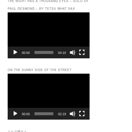
THE NIGHT HAS A THOUSAND EYES – SOLO OF
PAUL DESMOND – BY TETSU WHAT SAX
動
画
プ
レ
ー
ヤ
ー
00:00
04:10
ON THE SUNNY SIDE OF THE STREET
動
画
プ
レ
ー
ヤ
ー
00:00
02:19
うちで踊ろう