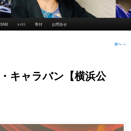
SNS
ﾚｯｽﾝ
寄付
お問合せ
次へ
→
ーム・キャラバン【横浜公