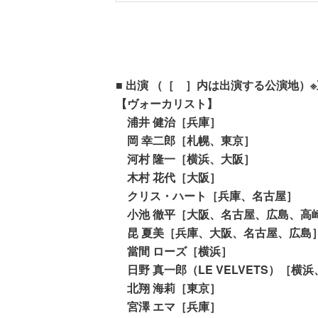
■ 出演 （［ ］内は出演する公演地）
【ヴォーカリスト】
浦井 健治［兵庫］
岡 幸二郎［札幌、東京］
河村 隆一［横浜、大阪］
木村 花代［大阪］
クリス・ハート［兵庫、名古屋］
小池 徹平［大阪、名古屋、広島、高
昆 夏美［兵庫、大阪、名古屋、広島
當間 ローズ［横浜］
日野 真一郎（LE VELVETS）［横
北翔 海莉［東京］
宮澤 エマ［兵庫］