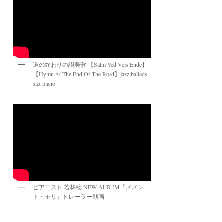
道の終わりの讃美歌 【Salm Ved Vejs Ende】
【Hymn At The End Of The Road】jazz ballads
sax piano
ピアニスト 若林稔 NEW ALBUM「メメン
ト・モリ」トレーラー動画