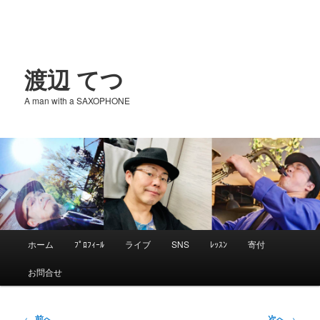
渡辺 てつ
A man with a SAXOPHONE
メ
ホーム
ﾌﾟﾛﾌｨｰﾙ
ライブ
SNS
ﾚｯｽﾝ
寄付
メ
イ
お問合せ
ン
イ
メ
ニ
投
←
前へ
次へ
→