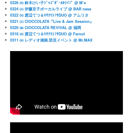
0326 ㈭ 鈴木けい子ｼﾞｬｽﾞﾎﾞｰｶﾙﾗｲﾌﾞ @ M’s
0324 ㈫ 伊藤京子ボーカルライブ @ BAR nasa
0322 ㈰ 渡辺てつ＆ｷｻｸﾓﾄﾌｻDUO @ アムリタ
0321 ㈯ CIOCCOLATA『Live & Jam Session』
0320 ㈮ CIOCCOLATA REVIVAL @ 福岡
0318 ㈬ 渡辺てつ＆ｷｻｸﾓﾄﾌｻDUO @ Farout
0311 ㈬ レディオ湘南.防災イベント @ Mr.MAX