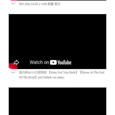
Tet's play JAZZ ♪ with 加藤 英介
道の終わりの讃美歌 【Salm Ved Vejs Ende】【Hymn At The End
Of The Road】jazz ballads sax piano