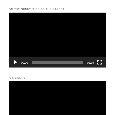
ON THE SUNNY SIDE OF THE STREET
動
画
プ
レ
ー
ヤ
ー
00:00
02:19
うちで踊ろう
動
画
プ
レ
ー
ヤ
ー