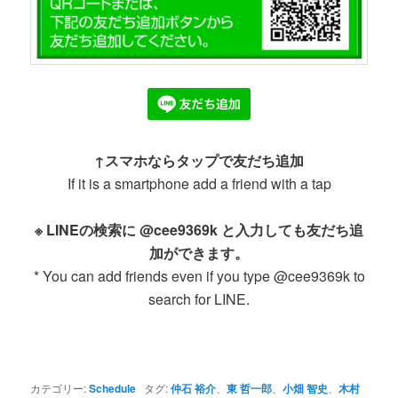
↑スマホならタップで友だち追加
If it is a smartphone add a friend with a tap
※ LINEの検索に @cee9369k と入力しても友だち追
加ができます。
* You can add friends even if you type @cee9369k to
search for LINE.
カテゴリー:
Schedule
タグ:
仲石 裕介
、
東 哲一郎
、
小畑 智史
、
木村