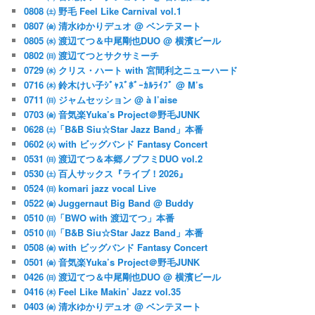
0808 ㈯ 野毛 Feel Like Carnival vol.1
0807 ㈮ 清水ゆかりデュオ @ ベンテヌート
0805 ㈬ 渡辺てつ＆中尾剛也DUO @ 横濱ビール
0802 ㈰ 渡辺てつとサクサミーチ
0729 ㈬ クリス・ハート with 宮間利之ニューハード
0716 ㈭ 鈴木けい子ｼﾞｬｽﾞﾎﾞｰｶﾙﾗｲﾌﾞ @ M’s
0711 ㈰ ジャムセッション @ à l’aise
0703 ㈮ 音気楽Yuka’s Project＠野毛JUNK
0628 ㈯「B&B Siu☆Star Jazz Band」本番
0602 ㈫ with ビッグバンド Fantasy Concert
0531 ㈰ 渡辺てつ＆本郷ノブフミDUO vol.2
0530 ㈯ 百人サックス『ライブ！2026』
0524 ㈰ komari jazz vocal Live
0522 ㈮ Juggernaut Big Band @ Buddy
0510 ㈰「BWO with 渡辺てつ」本番
0510 ㈰「B&B Siu☆Star Jazz Band」本番
0508 ㈮ with ビッグバンド Fantasy Concert
0501 ㈮ 音気楽Yuka’s Project＠野毛JUNK
0426 ㈰ 渡辺てつ＆中尾剛也DUO @ 横濱ビール
0416 ㈭ Feel Like Makin’ Jazz vol.35
0403 ㈮ 清水ゆかりデュオ @ ベンテヌート