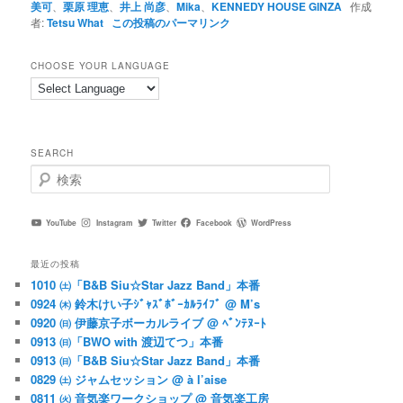
美可
、
栗原 理恵
、
井上 尚彦
、
Mika
、
KENNEDY HOUSE GINZA
作成
者:
Tetsu What
この投稿のパーマリンク
CHOOSE YOUR LANGUAGE
SEARCH
検
索
YouTube
Instagram
Twitter
Facebook
WordPress
最近の投稿
1010 ㈯「B&B Siu☆Star Jazz Band」本番
0924 ㈭ 鈴木けい子ｼﾞｬｽﾞﾎﾞｰｶﾙﾗｲﾌﾞ @ M’s
0920 ㈰ 伊藤京子ボーカルライブ @ ﾍﾞﾝﾃﾇｰﾄ
0913 ㈰「BWO with 渡辺てつ」本番
0913 ㈰「B&B Siu☆Star Jazz Band」本番
0829 ㈯ ジャムセッション @ à l’aise
0811 ㈫ 音気楽ワークショップ @ 音気楽工房