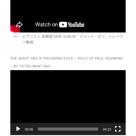
ピアニスト 若林稔 NEW ALBUM「メメント・モリ」トレーラ
ー動画
THE NIGHT HAS A THOUSAND EYES – SOLO OF PAUL DESMOND
– BY TETSU WHAT SAX
動
画
プ
レ
ー
ヤ
ー
00:00
04:10