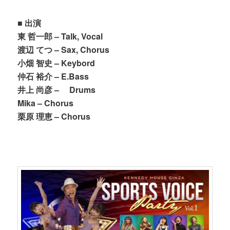
■ 出演
東 哲一郎 – Talk, Vocal
渡辺 てつ – Sax, Chorus
小畑 智史 – Keybord
仲石 裕介 – E.Bass
井上 尚彦 – Drums
Mika – Chorus
栗原 理恵 – Chorus