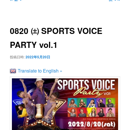
ン
ュ
稿
ー
ナ
コ
ビ
0820 ㈯ SPORTS VOICE
ゲ
ン
ー
PARTY vol.1
シ
テ
ョ
投稿日時:
2022年5月20日
ン
ン
Translate to English »
ツ
へ
移
動