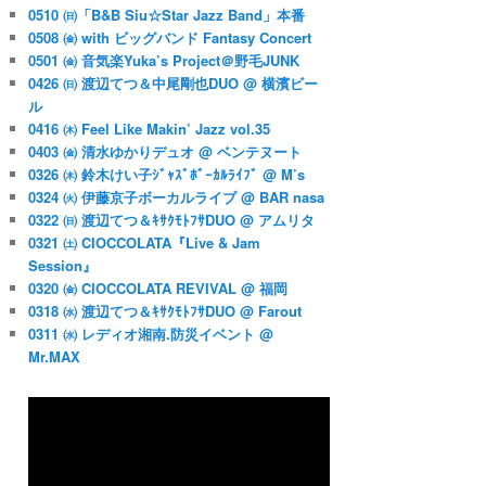
0510 ㈰「B&B Siu☆Star Jazz Band」本番
0508 ㈮ with ビッグバンド Fantasy Concert
0501 ㈮ 音気楽Yuka’s Project＠野毛JUNK
0426 ㈰ 渡辺てつ＆中尾剛也DUO @ 横濱ビー
ル
0416 ㈭ Feel Like Makin’ Jazz vol.35
0403 ㈮ 清水ゆかりデュオ @ ベンテヌート
0326 ㈭ 鈴木けい子ｼﾞｬｽﾞﾎﾞｰｶﾙﾗｲﾌﾞ @ M’s
0324 ㈫ 伊藤京子ボーカルライブ @ BAR nasa
0322 ㈰ 渡辺てつ＆ｷｻｸﾓﾄﾌｻDUO @ アムリタ
0321 ㈯ CIOCCOLATA『Live & Jam
Session』
0320 ㈮ CIOCCOLATA REVIVAL @ 福岡
0318 ㈬ 渡辺てつ＆ｷｻｸﾓﾄﾌｻDUO @ Farout
0311 ㈬ レディオ湘南.防災イベント @
Mr.MAX