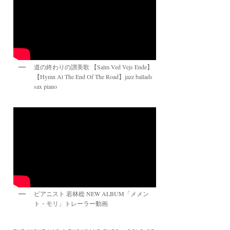
道の終わりの讃美歌 【Salm Ved Vejs Ende】
【Hymn At The End Of The Road】jazz ballads
sax piano
ピアニスト 若林稔 NEW ALBUM「メメン
ト・モリ」トレーラー動画