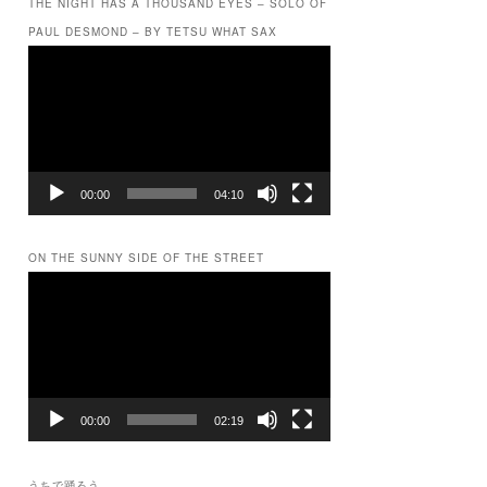
THE NIGHT HAS A THOUSAND EYES – SOLO OF
PAUL DESMOND – BY TETSU WHAT SAX
動
画
プ
レ
ー
ヤ
ー
00:00
04:10
ON THE SUNNY SIDE OF THE STREET
動
画
プ
レ
ー
ヤ
ー
00:00
02:19
うちで踊ろう