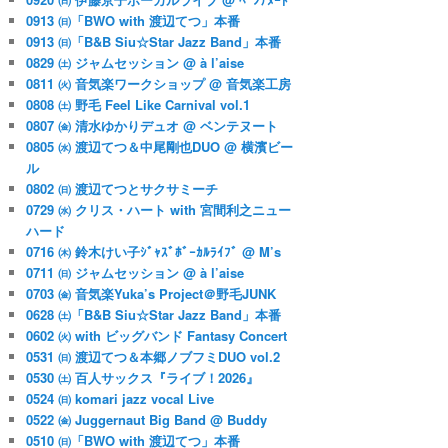
0913 ㈰「BWO with 渡辺てつ」本番
0913 ㈰「B&B Siu☆Star Jazz Band」本番
0829 ㈯ ジャムセッション @ à l’aise
0811 ㈫ 音気楽ワークショップ @ 音気楽工房
0808 ㈯ 野毛 Feel Like Carnival vol.1
0807 ㈮ 清水ゆかりデュオ @ ベンテヌート
0805 ㈬ 渡辺てつ＆中尾剛也DUO @ 横濱ビー
ル
0802 ㈰ 渡辺てつとサクサミーチ
0729 ㈬ クリス・ハート with 宮間利之ニュー
ハード
0716 ㈭ 鈴木けい子ｼﾞｬｽﾞﾎﾞｰｶﾙﾗｲﾌﾞ @ M’s
0711 ㈰ ジャムセッション @ à l’aise
0703 ㈮ 音気楽Yuka’s Project＠野毛JUNK
0628 ㈯「B&B Siu☆Star Jazz Band」本番
0602 ㈫ with ビッグバンド Fantasy Concert
0531 ㈰ 渡辺てつ＆本郷ノブフミDUO vol.2
0530 ㈯ 百人サックス『ライブ！2026』
0524 ㈰ komari jazz vocal Live
0522 ㈮ Juggernaut Big Band @ Buddy
0510 ㈰「BWO with 渡辺てつ」本番