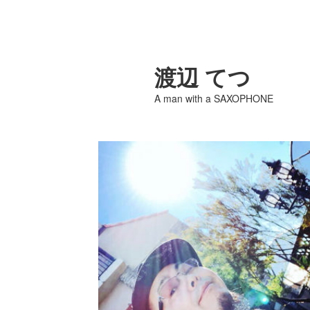
渡辺 てつ
A man with a SAXOPHONE