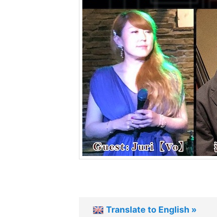
ツ
へ
移
動
Translate to English »