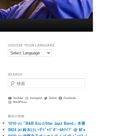
CHOOSE YOUR LANGUAGE
SEARCH
検
索
YouTube
Instagram
Twitter
Facebook
WordPress
最近の投稿
1010 ㈯「B&B Siu☆Star Jazz Band」本番
0924 ㈭ 鈴木けい子ｼﾞｬｽﾞﾎﾞｰｶﾙﾗｲﾌﾞ @ M’s
0920 ㈰ 伊藤京子ボーカルライブ @ ﾍﾞﾝﾃﾇｰﾄ