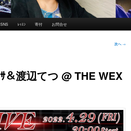
SNS
ﾚｯｽﾝ
寄付
お問合せ
次へ
→
ﾄﾌｻ＆渡辺てつ @ THE WEX