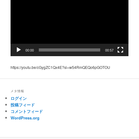
プ
レ
ー
ヤ
ー
00:00
00:57
https://youtu.be/cGygZC1Qx4E?si=w54RmQEQo6pGOTOU
メタ情報
ログイン
投稿フィード
コメントフィード
WordPress.org