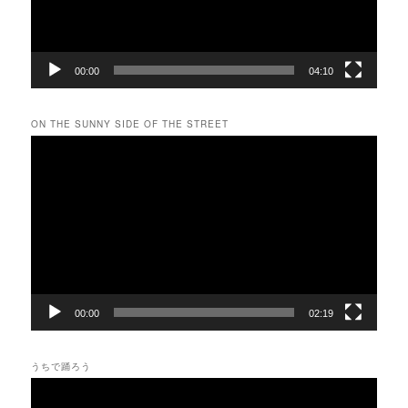
ー
00:00
04:10
ON THE SUNNY SIDE OF THE STREET
動
画
プ
レ
ー
ヤ
ー
00:00
02:19
うちで踊ろう
動
画