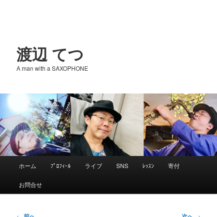
渡辺 てつ
A man with a SAXOPHONE
メ
ホーム
ﾌﾟﾛﾌｨｰﾙ
ライブ
SNS
ﾚｯｽﾝ
寄付
メ
イ
お問合せ
ン
イ
メ
ニ
投
←
前へ
次へ
→