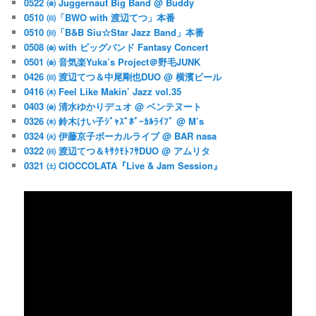
0522 ㈮ Juggernaut Big Band @ Buddy
0510 ㈰「BWO with 渡辺てつ」本番
0510 ㈰「B&B Siu☆Star Jazz Band」本番
0508 ㈮ with ビッグバンド Fantasy Concert
0501 ㈮ 音気楽Yuka’s Project＠野毛JUNK
0426 ㈰ 渡辺てつ＆中尾剛也DUO @ 横濱ビール
0416 ㈭ Feel Like Makin’ Jazz vol.35
0403 ㈮ 清水ゆかりデュオ @ ベンテヌート
0326 ㈭ 鈴木けい子ｼﾞｬｽﾞﾎﾞｰｶﾙﾗｲﾌﾞ @ M’s
0324 ㈫ 伊藤京子ボーカルライブ @ BAR nasa
0322 ㈰ 渡辺てつ＆ｷｻｸﾓﾄﾌｻDUO @ アムリタ
0321 ㈯ CIOCCOLATA『Live & Jam Session』