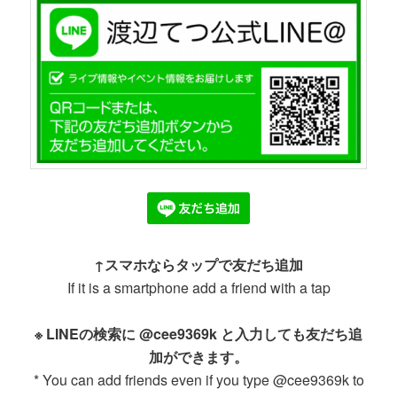
↑スマホならタップで友だち追加
If it is a smartphone add a friend with a tap
※ LINEの検索に @cee9369k と入力しても友だち追
加ができます。
* You can add friends even if you type @cee9369k to