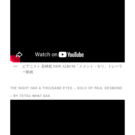
ピアニスト 若林稔 NEW ALBUM「メメント・モリ」トレーラ
ー動画
THE NIGHT HAS A THOUSAND EYES – SOLO OF PAUL DESMOND
– BY TETSU WHAT SAX
動
画
プ
レ
ー
ヤ