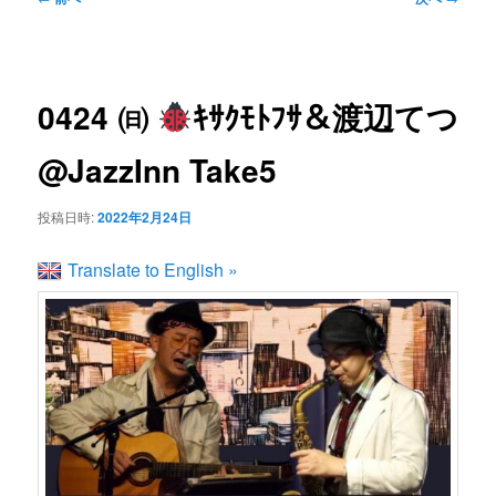
ン
ュ
稿
ー
ナ
コ
ビ
0424 ㈰
ｷｻｸﾓﾄﾌｻ＆渡辺てつ
ゲ
ン
ー
@JazzInn Take5
シ
テ
ョ
投稿日時:
2022年2月24日
ン
ン
Translate to English »
ツ
へ
移
動