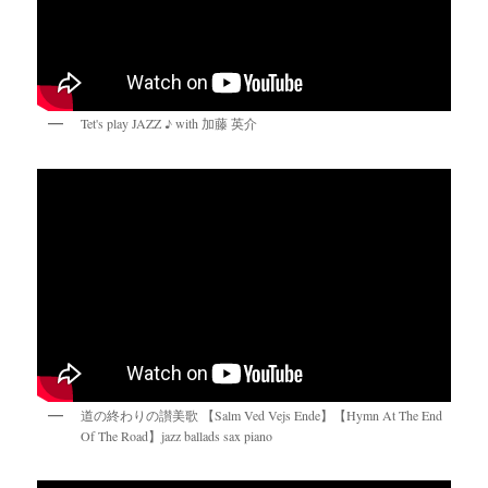
Tet's play JAZZ ♪ with 加藤 英介
道の終わりの讃美歌 【Salm Ved Vejs Ende】【Hymn At The End
Of The Road】jazz ballads sax piano