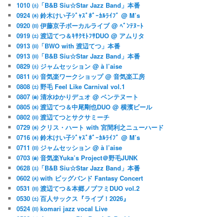
1010 ㈯「B&B Siu☆Star Jazz Band」本番
0924 ㈭ 鈴木けい子ｼﾞｬｽﾞﾎﾞｰｶﾙﾗｲﾌﾞ @ M’s
0920 ㈰ 伊藤京子ボーカルライブ @ ﾍﾞﾝﾃﾇｰﾄ
0919 ㈯ 渡辺てつ＆ｷｻｸﾓﾄﾌｻDUO @ アムリタ
0913 ㈰「BWO with 渡辺てつ」本番
0913 ㈰「B&B Siu☆Star Jazz Band」本番
0829 ㈯ ジャムセッション @ à l’aise
0811 ㈫ 音気楽ワークショップ @ 音気楽工房
0808 ㈯ 野毛 Feel Like Carnival vol.1
0807 ㈮ 清水ゆかりデュオ @ ベンテヌート
0805 ㈬ 渡辺てつ＆中尾剛也DUO @ 横濱ビール
0802 ㈰ 渡辺てつとサクサミーチ
0729 ㈬ クリス・ハート with 宮間利之ニューハード
0716 ㈭ 鈴木けい子ｼﾞｬｽﾞﾎﾞｰｶﾙﾗｲﾌﾞ @ M’s
0711 ㈰ ジャムセッション @ à l’aise
0703 ㈮ 音気楽Yuka’s Project＠野毛JUNK
0628 ㈯「B&B Siu☆Star Jazz Band」本番
0602 ㈫ with ビッグバンド Fantasy Concert
0531 ㈰ 渡辺てつ＆本郷ノブフミDUO vol.2
0530 ㈯ 百人サックス『ライブ！2026』
0524 ㈰ komari jazz vocal Live