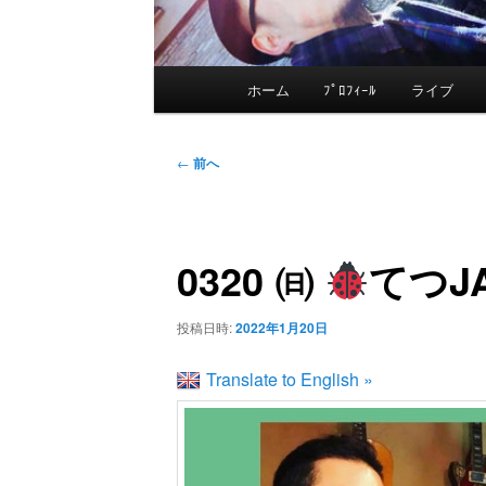
メ
ホーム
ﾌﾟﾛﾌｨｰﾙ
ライブ
メ
イ
ン
イ
投
メ
←
前へ
稿
ニ
ン
ナ
ュ
ビ
ー
0320 ㈰
てつJ
コ
ゲ
ー
ン
投稿日時:
2022年1月20日
シ
ョ
Translate to English »
テ
ン
ン