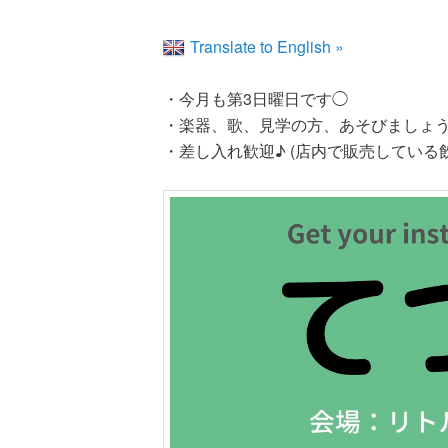
Translate to English »
・今月も第3日曜日です◯
・楽器、歌、見学の方、あそびましょ
・差し入れ歓迎♪ (店内で販売している