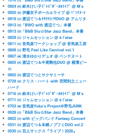
0924 ㈭ 鈴木けい子ｼﾞｬｽﾞﾎﾞｰｶﾙﾗｲﾌﾞ @ M’s
0920 ㈰ 伊藤京子ボーカルライブ @ ﾍﾞﾝﾃﾇｰﾄ
0919 ㈯ 渡辺てつ＆ｷｻｸﾓﾄﾌｻDUO @ アムリタ
0913 ㈰「BWO with 渡辺てつ」本番
0913 ㈰「B&B Siu☆Star Jazz Band」本番
0829 ㈯ ジャムセッション @ à l’aise
0811 ㈫ 音気楽ワークショップ @ 音気楽工房
0808 ㈯ 野毛 Feel Like Carnival vol.1
0807 ㈮ 清水ゆかりデュオ @ ベンテヌート
0805 ㈬ 渡辺てつ＆中尾剛也DUO @ 横濱ビー
ル
0802 ㈰ 渡辺てつとサクサミーチ
0729 ㈬ クリス・ハート with 宮間利之ニュー
ハード
0716 ㈭ 鈴木けい子ｼﾞｬｽﾞﾎﾞｰｶﾙﾗｲﾌﾞ @ M’s
0711 ㈰ ジャムセッション @ à l’aise
0703 ㈮ 音気楽Yuka’s Project＠野毛JUNK
0628 ㈯「B&B Siu☆Star Jazz Band」本番
0602 ㈫ with ビッグバンド Fantasy Concert
0531 ㈰ 渡辺てつ＆本郷ノブフミDUO vol.2
0530 ㈯ 百人サックス『ライブ！2026』