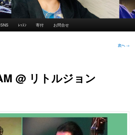
SNS
ﾚｯｽﾝ
寄付
お問合せ
次へ
→
AM @ リトルジョン