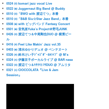
0524 ㈰ komari jazz vocal Live
0522 ㈮ Juggernaut Big Band @ Buddy
0510 ㈰「BWO with 渡辺てつ」本番
0510 ㈰「B&B Siu☆Star Jazz Band」本番
0508 ㈮ with ビッグバンド Fantasy Concert
OFF)学生は一律¥500／ドリンク別途¥600〜(学生は一律
0501 ㈮ 音気楽Yuka’s Project＠野毛JUNK
0426 ㈰ 渡辺てつ＆中尾剛也DUO @ 横濱ビー
ル
0416 ㈭ Feel Like Makin’ Jazz vol.35
0403 ㈮ 清水ゆかりデュオ @ ベンテヌート
0326 ㈭ 鈴木けい子ｼﾞｬｽﾞﾎﾞｰｶﾙﾗｲﾌﾞ @ M’s
0324 ㈫ 伊藤京子ボーカルライブ @ BAR nasa
0322 ㈰ 渡辺てつ＆ｷｻｸﾓﾄﾌｻDUO @ アムリタ
0321 ㈯ CIOCCOLATA『Live & Jam
Session』