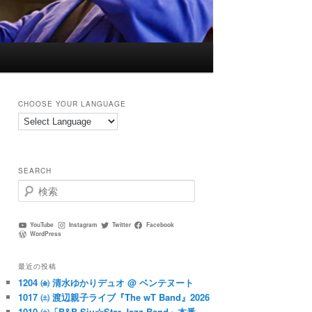
CHOOSE YOUR LANGUAGE
SEARCH
検
索
YouTube
Instagram
Twitter
Facebook
WordPress
最近の投稿
1204 ㈮ 清水ゆかりデュオ @ ベンテヌート
1017 ㈯ 渡辺親子ライブ『The wT Band』2026
1010 ㈯「B&B Siu☆Star Jazz Band」本番