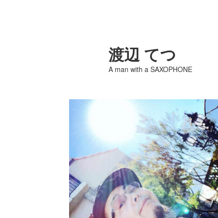
渡辺 てつ
A man with a SAXOPHONE