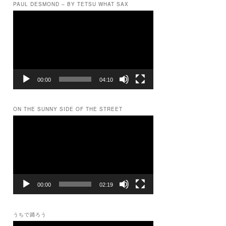
PAUL DESMOND – BY TETSU WHAT SAX
動
画
プ
レ
ー
ヤ
ー
00:00
04:10
ON THE SUNNY SIDE OF THE STREET
動
画
プ
レ
ー
ヤ
ー
00:00
02:19
うちで踊ろう
動