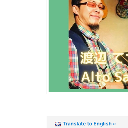
ツ
へ
移
動
Translate to English »