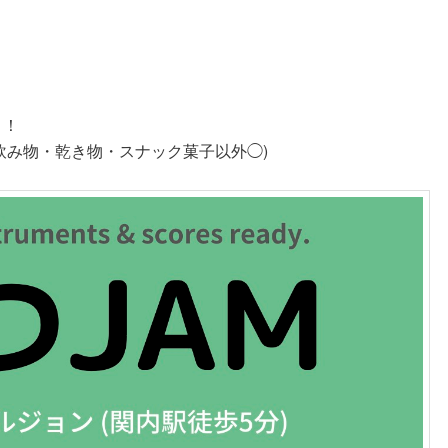
う！
飲み物・乾き物・スナック菓子以外◯)