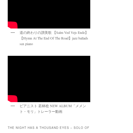
道の終わりの讃美歌 【Salm Ved Vejs Ende】
【Hymn At The End Of The Road】jazz ballads
sax piano
ピアニスト 若林稔 NEW ALBUM「メメン
ト・モリ」トレーラー動画
THE NIGHT HAS A THOUSAND EYES – SOLO OF