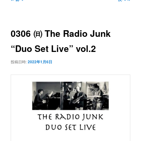
ン
ュ
稿
ー
ナ
コ
ビ
0306 ㈰ The Radio Junk
ゲ
ン
ー
“Duo Set Live” vol.2
シ
テ
ョ
投稿日時:
2022年1月6日
ン
ン
ツ
へ
移
動