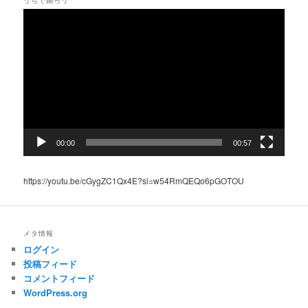
うちで踊ろう
動
画
プ
レ
ー
ヤ
ー
00:00
00:57
https://youtu.be/cGygZC1Qx4E?si=w54RmQEQo6pGOTOU
メタ情報
ログイン
投稿フィード
コメントフィード
WordPress.org