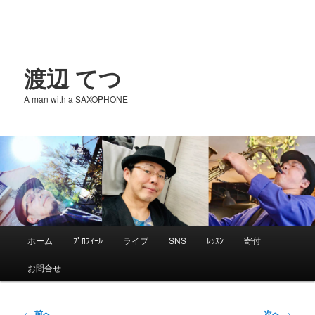
渡辺 てつ
A man with a SAXOPHONE
メ
ホーム
ﾌﾟﾛﾌｨｰﾙ
ライブ
SNS
ﾚｯｽﾝ
寄付
メ
イ
お問合せ
ン
イ
メ
ニ
投
←
前へ
次へ
→