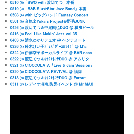
0510 ㈰「BWO with 渡辺てつ」本番
0510 ㈰「B&B Siu☆Star Jazz Band」本番
0508 ㈮ with ビッグバンド Fantasy Concert
0501 ㈮ 音気楽Yuka’s Project＠野毛JUNK
0426 ㈰ 渡辺てつ＆中尾剛也DUO @ 横濱ビール
0416 ㈭ Feel Like Makin’ Jazz vol.35
0403 ㈮ 清水ゆかりデュオ @ ベンテヌート
0326 ㈭ 鈴木けい子ｼﾞｬｽﾞﾎﾞｰｶﾙﾗｲﾌﾞ @ M’s
0324 ㈫ 伊藤京子ボーカルライブ @ BAR nasa
0322 ㈰ 渡辺てつ＆ｷｻｸﾓﾄﾌｻDUO @ アムリタ
0321 ㈯ CIOCCOLATA『Live & Jam Session』
0320 ㈮ CIOCCOLATA REVIVAL @ 福岡
0318 ㈬ 渡辺てつ＆ｷｻｸﾓﾄﾌｻDUO @ Farout
0311 ㈬ レディオ湘南.防災イベント @ Mr.MAX