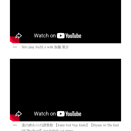
Tet's play JAZZ ♪ with 加藤 英介
道の終わりの讃美歌 【Salm Ved Vejs Ende】【Hymn At The End
Of The Road】jazz ballads sax piano