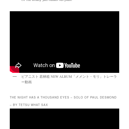
ピアニスト 若林稔 NEW ALBUM「メメント・モリ」トレーラ
ー動画
THE NIGHT HAS A THOUSAND EYES – SOLO OF PAUL DESMOND
– BY TETSU WHAT SAX
動
画
プ
レ