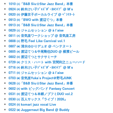
1010 ㈯「B&B Siu☆Star Jazz Band」本番
0924 ㈭ 鈴木けい子ｼﾞｬｽﾞﾎﾞｰｶﾙﾗｲﾌﾞ @ M’s
0920 ㈰ 伊藤京子ボーカルライブ @ ﾍﾞﾝﾃﾇｰﾄ
0913 ㈰「BWO with 渡辺てつ」本番
0913 ㈰「B&B Siu☆Star Jazz Band」本番
0829 ㈯ ジャムセッション @ à l’aise
0811 ㈫ 音気楽ワークショップ @ 音気楽工房
0808 ㈯ 野毛 Feel Like Carnival vol.1
0807 ㈮ 清水ゆかりデュオ @ ベンテヌート
0805 ㈬ 渡辺てつ＆中尾剛也DUO @ 横濱ビール
0802 ㈰ 渡辺てつとサクサミーチ
0729 ㈬ クリス・ハート with 宮間利之ニューハード
0716 ㈭ 鈴木けい子ｼﾞｬｽﾞﾎﾞｰｶﾙﾗｲﾌﾞ @ M’s
0711 ㈰ ジャムセッション @ à l’aise
0703 ㈮ 音気楽Yuka’s Project＠野毛JUNK
0628 ㈯「B&B Siu☆Star Jazz Band」本番
0602 ㈫ with ビッグバンド Fantasy Concert
0531 ㈰ 渡辺てつ＆本郷ノブフミDUO vol.2
0530 ㈯ 百人サックス『ライブ！2026』
0524 ㈰ komari jazz vocal Live
0522 ㈮ Juggernaut Big Band @ Buddy