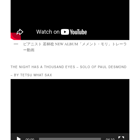
ピアニスト 若林稔 NEW ALBUM「メメント・モリ」トレーラ
ー動画
THE NIGHT HAS A THOUSAND EYES – SOLO OF PAUL DESMOND
– BY TETSU WHAT SAX
動
画
プ
レ
ー
ヤ
ー
00:00
04:10