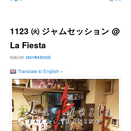
ン
ュ
稿
ー
ナ
コ
ビ
1123 ㈫ ジャムセッション @
ゲ
ン
ー
La Fiesta
シ
テ
ョ
投稿日時:
2021年9月23日
ン
ン
Translate to English »
ツ
へ
移
動