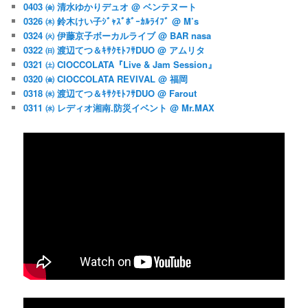
0403 ㈮ 清水ゆかりデュオ @ ベンテヌート
0326 ㈭ 鈴木けい子ｼﾞｬｽﾞﾎﾞｰｶﾙﾗｲﾌﾞ @ M’s
0324 ㈫ 伊藤京子ボーカルライブ @ BAR nasa
0322 ㈰ 渡辺てつ＆ｷｻｸﾓﾄﾌｻDUO @ アムリタ
0321 ㈯ CIOCCOLATA『Live & Jam Session』
0320 ㈮ CIOCCOLATA REVIVAL @ 福岡
0318 ㈬ 渡辺てつ＆ｷｻｸﾓﾄﾌｻDUO @ Farout
0311 ㈬ レディオ湘南.防災イベント @ Mr.MAX