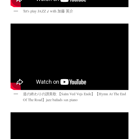
Tet's play JAZZ ♪ with 加藤 英介
道の終わりの讃美歌 【Salm Ved Vejs Ende】【Hymn At The End
Of The Road】jazz ballads sax piano