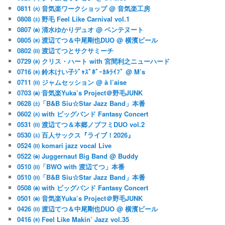
0811 ㈫ 音気楽ワークショップ @ 音気楽工房
0808 ㈯ 野毛 Feel Like Carnival vol.1
0807 ㈮ 清水ゆかりデュオ @ ベンテヌート
0805 ㈬ 渡辺てつ＆中尾剛也DUO @ 横濱ビール
0802 ㈰ 渡辺てつとサクサミーチ
0729 ㈬ クリス・ハート with 宮間利之ニューハード
0716 ㈭ 鈴木けい子ｼﾞｬｽﾞﾎﾞｰｶﾙﾗｲﾌﾞ @ M’s
0711 ㈰ ジャムセッション @ à l’aise
0703 ㈮ 音気楽Yuka’s Project＠野毛JUNK
0628 ㈯「B&B Siu☆Star Jazz Band」本番
0602 ㈫ with ビッグバンド Fantasy Concert
0531 ㈰ 渡辺てつ＆本郷ノブフミDUO vol.2
0530 ㈯ 百人サックス『ライブ！2026』
0524 ㈰ komari jazz vocal Live
0522 ㈮ Juggernaut Big Band @ Buddy
0510 ㈰「BWO with 渡辺てつ」本番
0510 ㈰「B&B Siu☆Star Jazz Band」本番
0508 ㈮ with ビッグバンド Fantasy Concert
0501 ㈮ 音気楽Yuka’s Project＠野毛JUNK
0426 ㈰ 渡辺てつ＆中尾剛也DUO @ 横濱ビール
0416 ㈭ Feel Like Makin’ Jazz vol.35