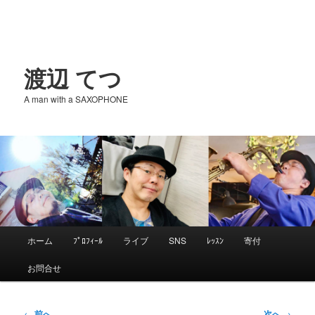
渡辺 てつ
A man with a SAXOPHONE
メ
ホーム
ﾌﾟﾛﾌｨｰﾙ
ライブ
SNS
ﾚｯｽﾝ
寄付
メ
イ
お問合せ
ン
イ
メ
ニ
投
←
前へ
次へ
→