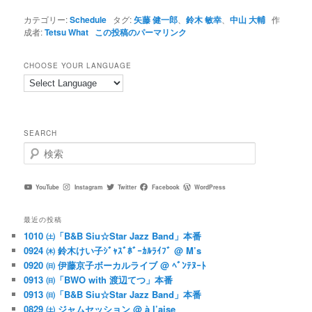
カテゴリー:
Schedule
タグ:
矢藤 健一郎
、
鈴木 敏幸
、
中山 大輔
作
成者:
Tetsu What
この投稿のパーマリンク
CHOOSE YOUR LANGUAGE
SEARCH
検
索
YouTube
Instagram
Twitter
Facebook
WordPress
最近の投稿
1010 ㈯「B&B Siu☆Star Jazz Band」本番
0924 ㈭ 鈴木けい子ｼﾞｬｽﾞﾎﾞｰｶﾙﾗｲﾌﾞ @ M’s
0920 ㈰ 伊藤京子ボーカルライブ @ ﾍﾞﾝﾃﾇｰﾄ
0913 ㈰「BWO with 渡辺てつ」本番
0913 ㈰「B&B Siu☆Star Jazz Band」本番
0829 ㈯ ジャムセッション @ à l’aise