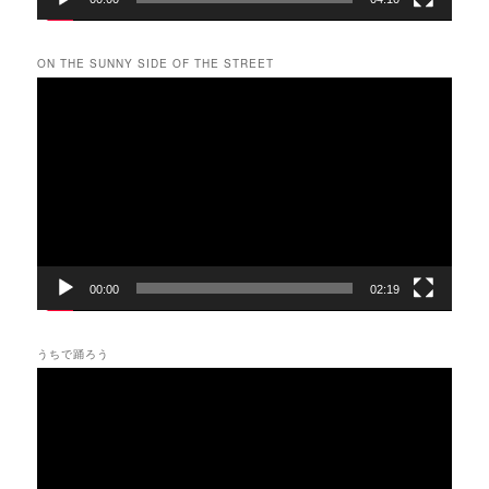
ON THE SUNNY SIDE OF THE STREET
動
画
プ
レ
ー
ヤ
ー
00:00
02:19
うちで踊ろう
動
画
プ
レ
ー
ヤ