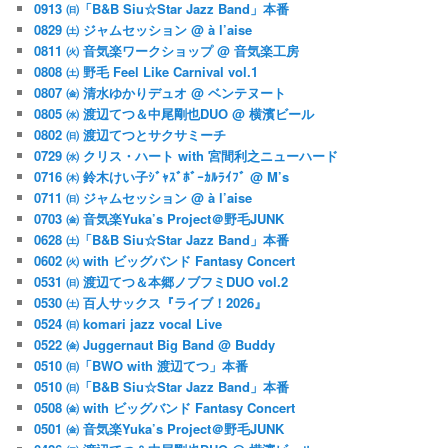
0913 ㈰「B&B Siu☆Star Jazz Band」本番
0829 ㈯ ジャムセッション @ à l’aise
0811 ㈫ 音気楽ワークショップ @ 音気楽工房
0808 ㈯ 野毛 Feel Like Carnival vol.1
0807 ㈮ 清水ゆかりデュオ @ ベンテヌート
0805 ㈬ 渡辺てつ＆中尾剛也DUO @ 横濱ビール
0802 ㈰ 渡辺てつとサクサミーチ
0729 ㈬ クリス・ハート with 宮間利之ニューハード
0716 ㈭ 鈴木けい子ｼﾞｬｽﾞﾎﾞｰｶﾙﾗｲﾌﾞ @ M’s
0711 ㈰ ジャムセッション @ à l’aise
0703 ㈮ 音気楽Yuka’s Project＠野毛JUNK
0628 ㈯「B&B Siu☆Star Jazz Band」本番
0602 ㈫ with ビッグバンド Fantasy Concert
0531 ㈰ 渡辺てつ＆本郷ノブフミDUO vol.2
0530 ㈯ 百人サックス『ライブ！2026』
0524 ㈰ komari jazz vocal Live
0522 ㈮ Juggernaut Big Band @ Buddy
0510 ㈰「BWO with 渡辺てつ」本番
0510 ㈰「B&B Siu☆Star Jazz Band」本番
0508 ㈮ with ビッグバンド Fantasy Concert
0501 ㈮ 音気楽Yuka’s Project＠野毛JUNK