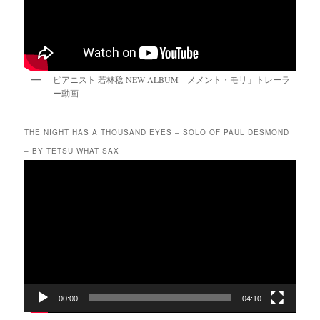
ピアニスト 若林稔 NEW ALBUM「メメント・モリ」トレーラ
ー動画
THE NIGHT HAS A THOUSAND EYES – SOLO OF PAUL DESMOND
– BY TETSU WHAT SAX
動
画
プ
レ
ー
ヤ
ー
00:00
04:10