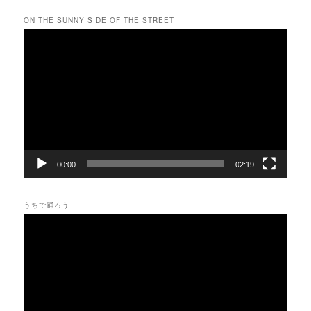
ON THE SUNNY SIDE OF THE STREET
動
画
プ
レ
ー
ヤ
ー
00:00
02:19
うちで踊ろう
動
画
プ
レ
ー
ヤ
ー