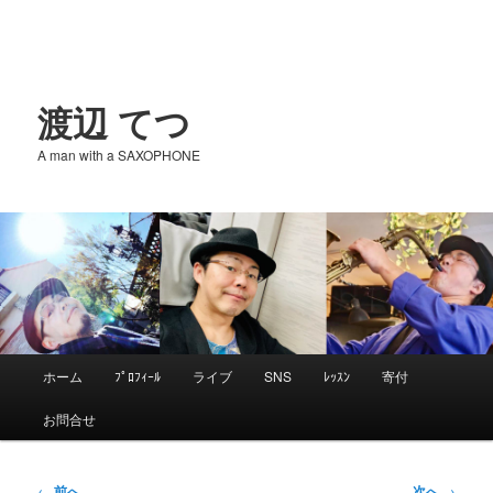
渡辺 てつ
A man with a SAXOPHONE
メ
ホーム
ﾌﾟﾛﾌｨｰﾙ
ライブ
SNS
ﾚｯｽﾝ
寄付
メ
イ
お問合せ
ン
イ
メ
ニ
投
←
前へ
次へ
→