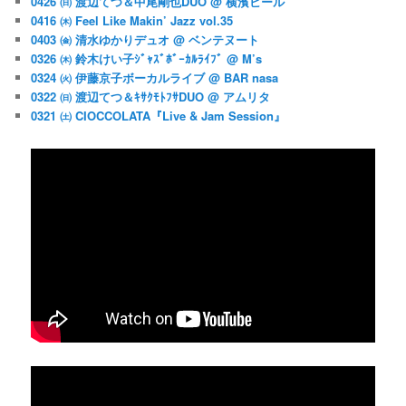
0426 ㈰ 渡辺てつ＆中尾剛也DUO @ 横濱ビール
0416 ㈭ Feel Like Makin’ Jazz vol.35
0403 ㈮ 清水ゆかりデュオ @ ベンテヌート
0326 ㈭ 鈴木けい子ｼﾞｬｽﾞﾎﾞｰｶﾙﾗｲﾌﾞ @ M’s
0324 ㈫ 伊藤京子ボーカルライブ @ BAR nasa
0322 ㈰ 渡辺てつ＆ｷｻｸﾓﾄﾌｻDUO @ アムリタ
0321 ㈯ CIOCCOLATA『Live & Jam Session』