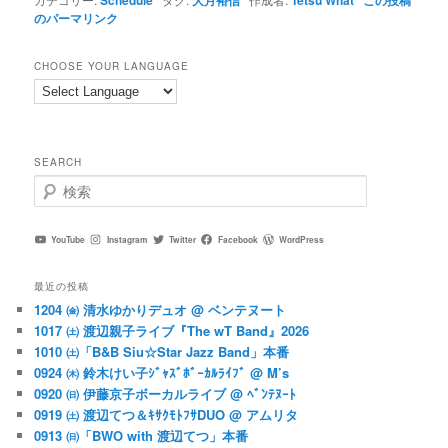
のパーマリンク
CHOOSE YOUR LANGUAGE
SEARCH
検
索
YouTube
Instagram
Twitter
Facebook
WordPress
最近の投稿
1204 ㈮ 清水ゆかりデュオ @ ベンテヌート
1017 ㈯ 渡辺親子ライブ『The wT Band』2026
1010 ㈯「B&B Siu☆Star Jazz Band」本番
0924 ㈭ 鈴木けい子ｼﾞｬｽﾞﾎﾞｰｶﾙﾗｲﾌﾞ @ M’s
0920 ㈰ 伊藤京子ボーカルライブ @ ﾍﾞﾝﾃﾇｰﾄ
0919 ㈯ 渡辺てつ＆ｷｻｸﾓﾄﾌｻDUO @ アムリタ
0913 ㈰「BWO with 渡辺てつ」本番