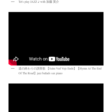
Tet's play JAZZ ♪ with 加藤 英介
道の終わりの讃美歌 【Salm Ved Vejs Ende】【Hymn At The End
Of The Road】jazz ballads sax piano