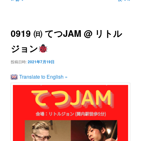
ン
ュ
稿
ー
ナ
コ
ビ
0919 ㈰ てつJAM @ リトル
ゲ
ン
ー
ジョン
シ
テ
ョ
投稿日時:
2021年7月19日
ン
ン
Translate to English »
ツ
へ
移
動