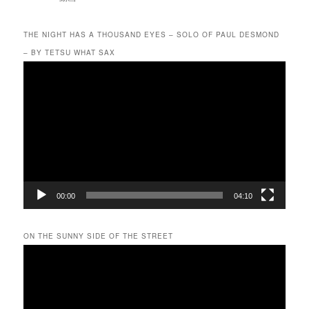
THE NIGHT HAS A THOUSAND EYES – SOLO OF PAUL DESMOND
– BY TETSU WHAT SAX
動
画
プ
レ
ー
ヤ
ー
00:00
04:10
ON THE SUNNY SIDE OF THE STREET
動
画
プ
レ
ー