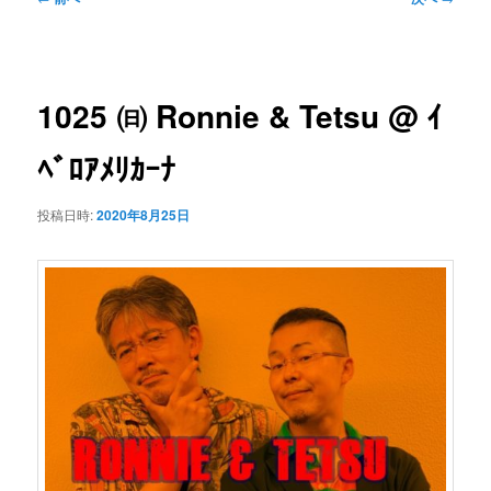
ン
ュ
稿
ー
ナ
コ
ビ
1025 ㈰ Ronnie & Tetsu @ ｲ
ゲ
ン
ー
ﾍﾞﾛｱﾒﾘｶｰﾅ
シ
テ
ョ
投稿日時:
2020年8月25日
ン
ン
ツ
へ
移
動