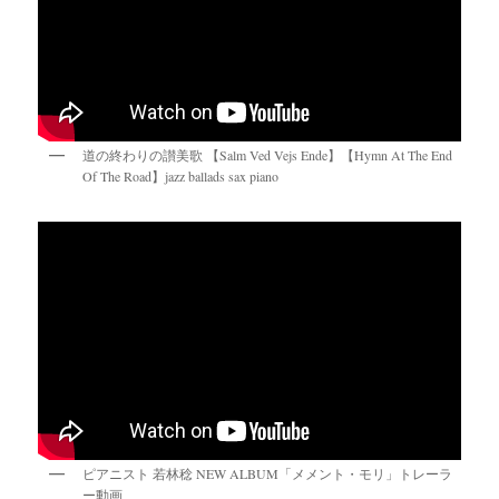
道の終わりの讃美歌 【Salm Ved Vejs Ende】【Hymn At The End
Of The Road】jazz ballads sax piano
ピアニスト 若林稔 NEW ALBUM「メメント・モリ」トレーラ
ー動画