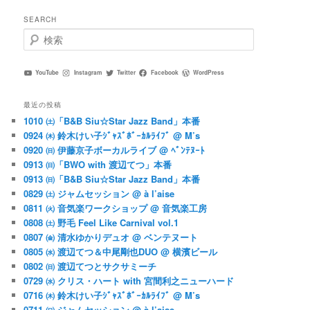
SEARCH
検
索
YouTube
Instagram
Twitter
Facebook
WordPress
最近の投稿
1010 ㈯「B&B Siu☆Star Jazz Band」本番
0924 ㈭ 鈴木けい子ｼﾞｬｽﾞﾎﾞｰｶﾙﾗｲﾌﾞ @ M’s
0920 ㈰ 伊藤京子ボーカルライブ @ ﾍﾞﾝﾃﾇｰﾄ
0913 ㈰「BWO with 渡辺てつ」本番
0913 ㈰「B&B Siu☆Star Jazz Band」本番
0829 ㈯ ジャムセッション @ à l’aise
0811 ㈫ 音気楽ワークショップ @ 音気楽工房
0808 ㈯ 野毛 Feel Like Carnival vol.1
0807 ㈮ 清水ゆかりデュオ @ ベンテヌート
0805 ㈬ 渡辺てつ＆中尾剛也DUO @ 横濱ビール
0802 ㈰ 渡辺てつとサクサミーチ
0729 ㈬ クリス・ハート with 宮間利之ニューハード
0716 ㈭ 鈴木けい子ｼﾞｬｽﾞﾎﾞｰｶﾙﾗｲﾌﾞ @ M’s
0711 ㈰ ジャムセッション @ à l’aise