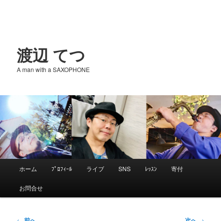
渡辺 てつ
A man with a SAXOPHONE
メ
ホーム
ﾌﾟﾛﾌｨｰﾙ
ライブ
SNS
ﾚｯｽﾝ
寄付
メ
イ
お問合せ
ン
イ
メ
ニ
投
←
前へ
次へ
→