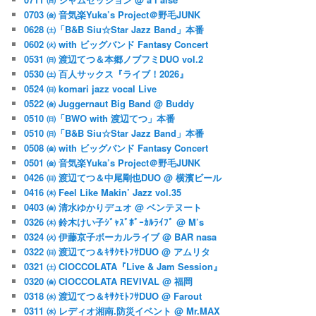
0703 ㈮ 音気楽Yuka’s Project＠野毛JUNK
0628 ㈯「B&B Siu☆Star Jazz Band」本番
0602 ㈫ with ビッグバンド Fantasy Concert
0531 ㈰ 渡辺てつ＆本郷ノブフミDUO vol.2
0530 ㈯ 百人サックス『ライブ！2026』
0524 ㈰ komari jazz vocal Live
0522 ㈮ Juggernaut Big Band @ Buddy
0510 ㈰「BWO with 渡辺てつ」本番
0510 ㈰「B&B Siu☆Star Jazz Band」本番
0508 ㈮ with ビッグバンド Fantasy Concert
0501 ㈮ 音気楽Yuka’s Project＠野毛JUNK
0426 ㈰ 渡辺てつ＆中尾剛也DUO @ 横濱ビール
0416 ㈭ Feel Like Makin’ Jazz vol.35
0403 ㈮ 清水ゆかりデュオ @ ベンテヌート
0326 ㈭ 鈴木けい子ｼﾞｬｽﾞﾎﾞｰｶﾙﾗｲﾌﾞ @ M’s
0324 ㈫ 伊藤京子ボーカルライブ @ BAR nasa
0322 ㈰ 渡辺てつ＆ｷｻｸﾓﾄﾌｻDUO @ アムリタ
0321 ㈯ CIOCCOLATA『Live & Jam Session』
0320 ㈮ CIOCCOLATA REVIVAL @ 福岡
0318 ㈬ 渡辺てつ＆ｷｻｸﾓﾄﾌｻDUO @ Farout
0311 ㈬ レディオ湘南.防災イベント @ Mr.MAX