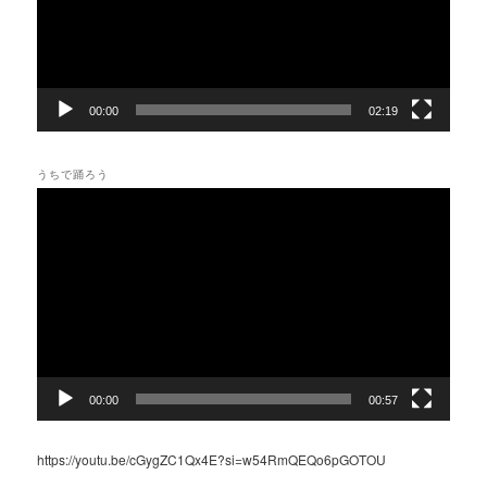
ヤ
ー
00:00
02:19
うちで踊ろう
動
画
プ
レ
ー
ヤ
ー
00:00
00:57
https://youtu.be/cGygZC1Qx4E?si=w54RmQEQo6pGOTOU