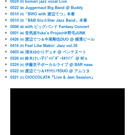
0524 ㈰ komari jazz vocal Live
0522 ㈮ Juggernaut Big Band @ Buddy
0510 ㈰「BWO with 渡辺てつ」本番
0510 ㈰「B&B Siu☆Star Jazz Band」本番
0508 ㈮ with ビッグバンド Fantasy Concert
0501 ㈮ 音気楽Yuka’s Project＠野毛JUNK
0426 ㈰ 渡辺てつ＆中尾剛也DUO @ 横濱ビール
0416 ㈭ Feel Like Makin’ Jazz vol.35
0403 ㈮ 清水ゆかりデュオ @ ベンテヌート
0326 ㈭ 鈴木けい子ｼﾞｬｽﾞﾎﾞｰｶﾙﾗｲﾌﾞ @ M’s
0324 ㈫ 伊藤京子ボーカルライブ @ BAR nasa
0322 ㈰ 渡辺てつ＆ｷｻｸﾓﾄﾌｻDUO @ アムリタ
0321 ㈯ CIOCCOLATA『Live & Jam Session』