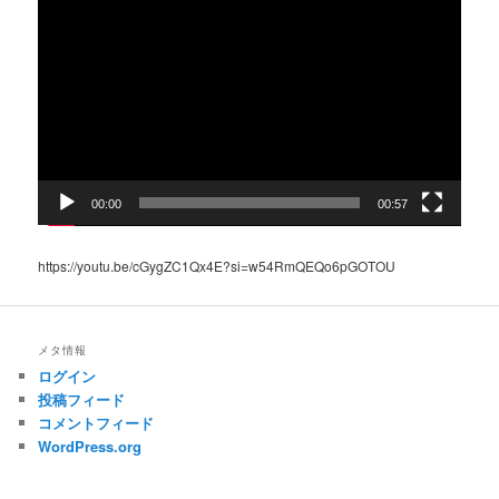
画
プ
レ
ー
ヤ
ー
00:00
00:57
https://youtu.be/cGygZC1Qx4E?si=w54RmQEQo6pGOTOU
メタ情報
ログイン
投稿フィード
コメントフィード
WordPress.org