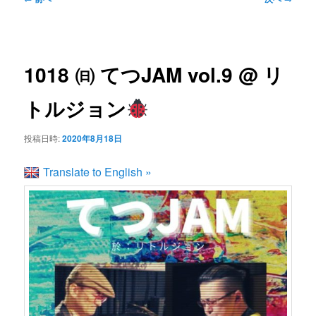
ン
ュ
稿
ー
ナ
コ
ビ
1018 ㈰ てつJAM vol.9 @ リ
ゲ
ン
ー
トルジョン
シ
テ
ョ
投稿日時:
2020年8月18日
ン
ン
Translate to English »
ツ
へ
移
動