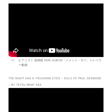
ピアニスト 若林稔 NEW ALBUM「メメント・モリ」トレーラ
ー動画
THE NIGHT HAS A THOUSAND EYES – SOLO OF PAUL DESMOND
– BY TETSU WHAT SAX
動
画
プ
レ
ー