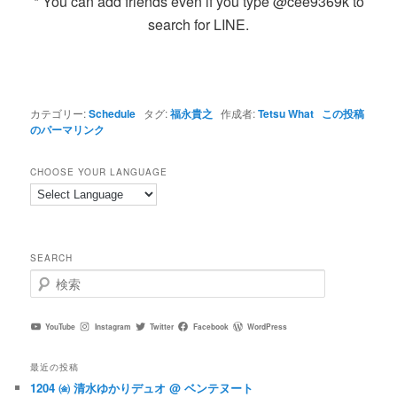
* You can add friends even if you type @cee9369k to
search for LINE.
カテゴリー:
Schedule
タグ:
福永貴之
作成者:
Tetsu What
この投稿
のパーマリンク
CHOOSE YOUR LANGUAGE
SEARCH
検
索
YouTube
Instagram
Twitter
Facebook
WordPress
最近の投稿
1204 ㈮ 清水ゆかりデュオ @ ベンテヌート