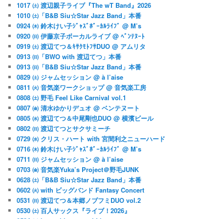
1017 ㈯ 渡辺親子ライブ『The wT Band』2026
1010 ㈯「B&B Siu☆Star Jazz Band」本番
0924 ㈭ 鈴木けい子ｼﾞｬｽﾞﾎﾞｰｶﾙﾗｲﾌﾞ @ M’s
0920 ㈰ 伊藤京子ボーカルライブ @ ﾍﾞﾝﾃﾇｰﾄ
0919 ㈯ 渡辺てつ＆ｷｻｸﾓﾄﾌｻDUO @ アムリタ
0913 ㈰「BWO with 渡辺てつ」本番
0913 ㈰「B&B Siu☆Star Jazz Band」本番
0829 ㈯ ジャムセッション @ à l’aise
0811 ㈫ 音気楽ワークショップ @ 音気楽工房
0808 ㈯ 野毛 Feel Like Carnival vol.1
0807 ㈮ 清水ゆかりデュオ @ ベンテヌート
0805 ㈬ 渡辺てつ＆中尾剛也DUO @ 横濱ビール
0802 ㈰ 渡辺てつとサクサミーチ
0729 ㈬ クリス・ハート with 宮間利之ニューハード
0716 ㈭ 鈴木けい子ｼﾞｬｽﾞﾎﾞｰｶﾙﾗｲﾌﾞ @ M’s
0711 ㈰ ジャムセッション @ à l’aise
0703 ㈮ 音気楽Yuka’s Project＠野毛JUNK
0628 ㈯「B&B Siu☆Star Jazz Band」本番
0602 ㈫ with ビッグバンド Fantasy Concert
0531 ㈰ 渡辺てつ＆本郷ノブフミDUO vol.2
0530 ㈯ 百人サックス『ライブ！2026』