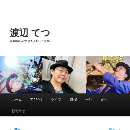
渡辺 てつ
A man with a SAXOPHONE
メ
ホーム
ﾌﾟﾛﾌｨｰﾙ
ライブ
SNS
ﾚｯｽﾝ
寄付
メ
イ
お問合せ
ン
イ
メ
ニ
投
←
前へ
次へ
→