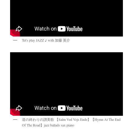
Tet's play JAZZ ♪ with 加藤 英介
道の終わりの讃美歌 【Salm Ved Vejs Ende】【Hymn At The End
Of The Road】jazz ballads sax piano