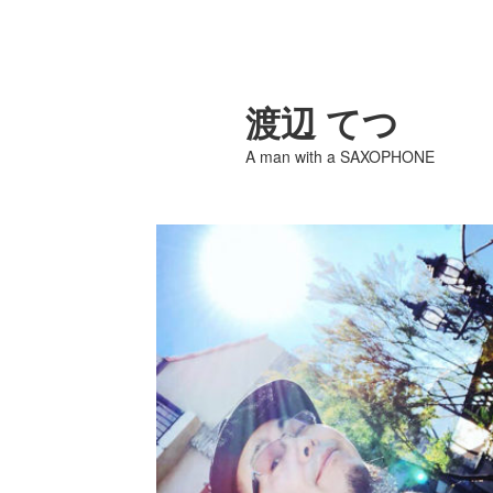
渡辺 てつ
A man with a SAXOPHONE