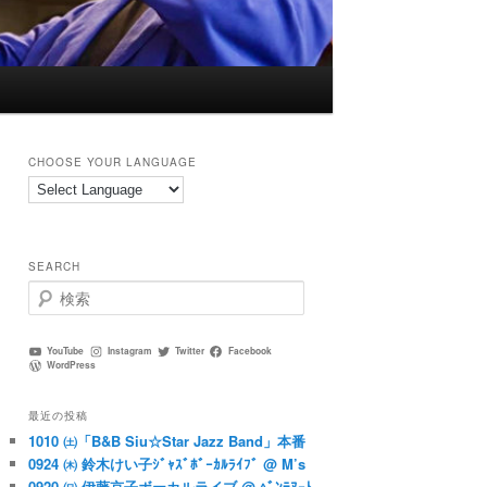
CHOOSE YOUR LANGUAGE
SEARCH
検
索
YouTube
Instagram
Twitter
Facebook
WordPress
最近の投稿
1010 ㈯「B&B Siu☆Star Jazz Band」本番
0924 ㈭ 鈴木けい子ｼﾞｬｽﾞﾎﾞｰｶﾙﾗｲﾌﾞ @ M’s
0920 ㈰ 伊藤京子ボーカルライブ @ ﾍﾞﾝﾃﾇｰﾄ