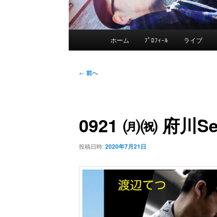
メ
ホーム
ﾌﾟﾛﾌｨｰﾙ
ライブ
メ
イ
ン
イ
投
メ
←
前へ
稿
ニ
ン
ナ
ュ
ビ
ー
0921 ㈪㈷ 府川Ses
コ
ゲ
ー
ン
投稿日時:
2020年7月21日
シ
ョ
テ
ン
ン