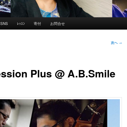
SNS
ﾚｯｽﾝ
寄付
お問合せ
次へ
→
sion Plus @ A.B.Smile