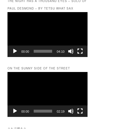
THE NIGHT HAS A THOUSAND EYES – SOLO OF
PAUL DESMOND – BY TETSU WHAT SAX
動
画
プ
レ
ー
ヤ
ー
00:00
04:10
ON THE SUNNY SIDE OF THE STREET
動
画
プ
レ
ー
ヤ
ー
00:00
02:19
うちで踊ろう