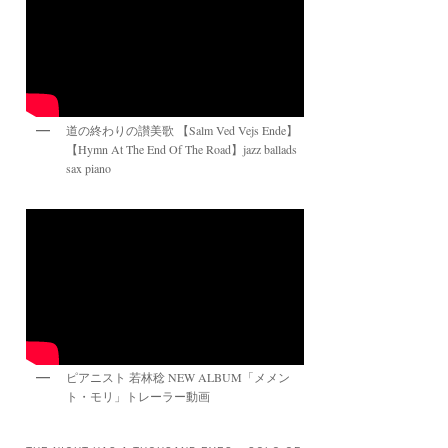
道の終わりの讃美歌 【Salm Ved Vejs Ende】
【Hymn At The End Of The Road】jazz ballads
sax piano
ピアニスト 若林稔 NEW ALBUM「メメン
ト・モリ」トレーラー動画