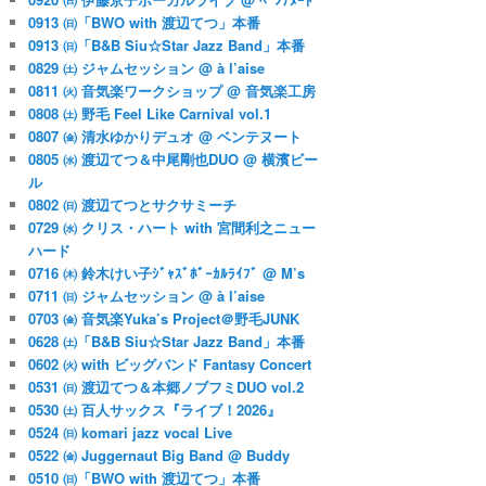
0913 ㈰「BWO with 渡辺てつ」本番
0913 ㈰「B&B Siu☆Star Jazz Band」本番
0829 ㈯ ジャムセッション @ à l’aise
0811 ㈫ 音気楽ワークショップ @ 音気楽工房
0808 ㈯ 野毛 Feel Like Carnival vol.1
0807 ㈮ 清水ゆかりデュオ @ ベンテヌート
0805 ㈬ 渡辺てつ＆中尾剛也DUO @ 横濱ビー
ル
0802 ㈰ 渡辺てつとサクサミーチ
0729 ㈬ クリス・ハート with 宮間利之ニュー
ハード
0716 ㈭ 鈴木けい子ｼﾞｬｽﾞﾎﾞｰｶﾙﾗｲﾌﾞ @ M’s
0711 ㈰ ジャムセッション @ à l’aise
0703 ㈮ 音気楽Yuka’s Project＠野毛JUNK
0628 ㈯「B&B Siu☆Star Jazz Band」本番
0602 ㈫ with ビッグバンド Fantasy Concert
0531 ㈰ 渡辺てつ＆本郷ノブフミDUO vol.2
0530 ㈯ 百人サックス『ライブ！2026』
0524 ㈰ komari jazz vocal Live
0522 ㈮ Juggernaut Big Band @ Buddy
0510 ㈰「BWO with 渡辺てつ」本番