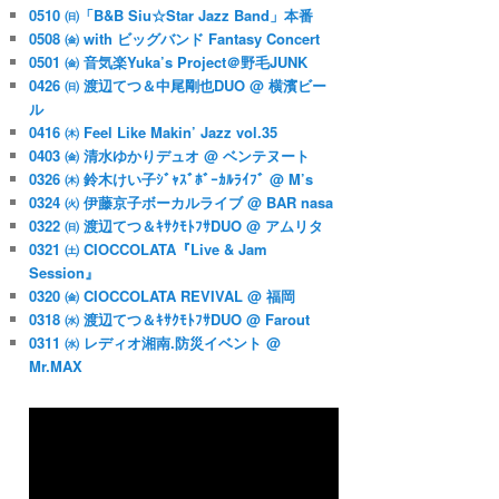
0510 ㈰「B&B Siu☆Star Jazz Band」本番
0508 ㈮ with ビッグバンド Fantasy Concert
0501 ㈮ 音気楽Yuka’s Project＠野毛JUNK
0426 ㈰ 渡辺てつ＆中尾剛也DUO @ 横濱ビー
ル
0416 ㈭ Feel Like Makin’ Jazz vol.35
0403 ㈮ 清水ゆかりデュオ @ ベンテヌート
0326 ㈭ 鈴木けい子ｼﾞｬｽﾞﾎﾞｰｶﾙﾗｲﾌﾞ @ M’s
0324 ㈫ 伊藤京子ボーカルライブ @ BAR nasa
0322 ㈰ 渡辺てつ＆ｷｻｸﾓﾄﾌｻDUO @ アムリタ
0321 ㈯ CIOCCOLATA『Live & Jam
Session』
0320 ㈮ CIOCCOLATA REVIVAL @ 福岡
0318 ㈬ 渡辺てつ＆ｷｻｸﾓﾄﾌｻDUO @ Farout
0311 ㈬ レディオ湘南.防災イベント @
Mr.MAX