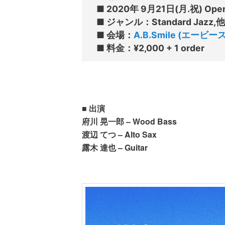
■ 2020年 9月21日(月.祝) Open 
■ ジャンル：Standard Jazz,他

■ 会場：
A.B.Smile (エービ
■ 出演
府川 晃一郎 – Wood Bass
渡辺 てつ – Alto Sax
露木 達也 – Guitar