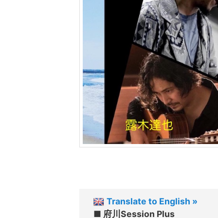
ツ
へ
移
動
Translate to English »
■ 府川Session Plus
