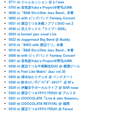
0711 ㈰ ジャムセッション @ à l’aise
0703 ㈮ 音気楽Yuka’s Project＠野毛JUNK
0628 ㈯「B&B Siu☆Star Jazz Band」本番
0602 ㈫ with ビッグバンド Fantasy Concert
0531 ㈰ 渡辺てつ＆本郷ノブフミDUO vol.2
0530 ㈯ 百人サックス『ライブ！2026』
0524 ㈰ komari jazz vocal Live
0522 ㈮ Juggernaut Big Band @ Buddy
0510 ㈰「BWO with 渡辺てつ」本番
0510 ㈰「B&B Siu☆Star Jazz Band」本番
0508 ㈮ with ビッグバンド Fantasy Concert
0501 ㈮ 音気楽Yuka’s Project＠野毛JUNK
0426 ㈰ 渡辺てつ＆中尾剛也DUO @ 横濱ビール
0416 ㈭ Feel Like Makin’ Jazz vol.35
0403 ㈮ 清水ゆかりデュオ @ ベンテヌート
0326 ㈭ 鈴木けい子ｼﾞｬｽﾞﾎﾞｰｶﾙﾗｲﾌﾞ @ M’s
0324 ㈫ 伊藤京子ボーカルライブ @ BAR nasa
0322 ㈰ 渡辺てつ＆ｷｻｸﾓﾄﾌｻDUO @ アムリタ
0321 ㈯ CIOCCOLATA『Live & Jam Session』
0320 ㈮ CIOCCOLATA REVIVAL @ 福岡
0318 ㈬ 渡辺てつ＆ｷｻｸﾓﾄﾌｻDUO @ Farout