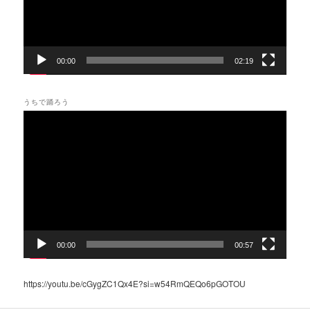
ー
00:00
02:19
うちで踊ろう
動
画
プ
レ
ー
ヤ
ー
00:00
00:57
https://youtu.be/cGygZC1Qx4E?si=w54RmQEQo6pGOTOU