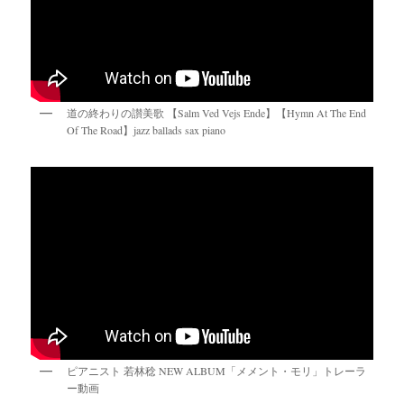
道の終わりの讃美歌 【Salm Ved Vejs Ende】【Hymn At The End
Of The Road】jazz ballads sax piano
ピアニスト 若林稔 NEW ALBUM「メメント・モリ」トレーラ
ー動画