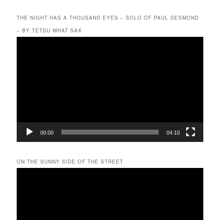
THE NIGHT HAS A THOUSAND EYES – SOLO OF PAUL DESMOND
– BY TETSU WHAT SAX
動
画
プ
レ
ー
ヤ
ー
00:00
04:10
ON THE SUNNY SIDE OF THE STREET
動
画
プ
レ
ー
ヤ