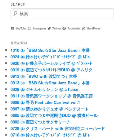
SEARCH
検
索
YouTube
Instagram
Twitter
Facebook
WordPress
最近の投稿
1010 ㈯「B&B Siu☆Star Jazz Band」本番
0924 ㈭ 鈴木けい子ｼﾞｬｽﾞﾎﾞｰｶﾙﾗｲﾌﾞ @ M’s
0920 ㈰ 伊藤京子ボーカルライブ @ ﾍﾞﾝﾃﾇｰﾄ
0919 ㈯ 渡辺てつ＆ｷｻｸﾓﾄﾌｻDUO @ アムリタ
0913 ㈰「BWO with 渡辺てつ」本番
0913 ㈰「B&B Siu☆Star Jazz Band」本番
0829 ㈯ ジャムセッション @ à l’aise
0811 ㈫ 音気楽ワークショップ @ 音気楽工房
0808 ㈯ 野毛 Feel Like Carnival vol.1
0807 ㈮ 清水ゆかりデュオ @ ベンテヌート
0805 ㈬ 渡辺てつ＆中尾剛也DUO @ 横濱ビール
0802 ㈰ 渡辺てつとサクサミーチ
0729 ㈬ クリス・ハート with 宮間利之ニューハード
0716 ㈭ 鈴木けい子ｼﾞｬｽﾞﾎﾞｰｶﾙﾗｲﾌﾞ @ M’s