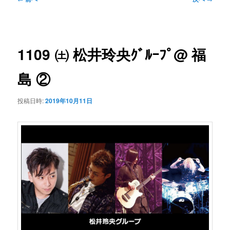
ン
ュ
稿
ー
ナ
コ
ビ
1109 ㈯ 松井玲央ｸﾞﾙｰﾌﾟ@ 福
ゲ
ン
ー
島 ②
シ
テ
ョ
投稿日時:
2019年10月11日
ン
ン
ツ
へ
移
動