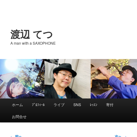
渡辺 てつ
A man with a SAXOPHONE
メ
ホーム
ﾌﾟﾛﾌｨｰﾙ
ライブ
SNS
ﾚｯｽﾝ
寄付
メ
イ
お問合せ
ン
イ
メ
ニ
投
←
前へ
次へ
→