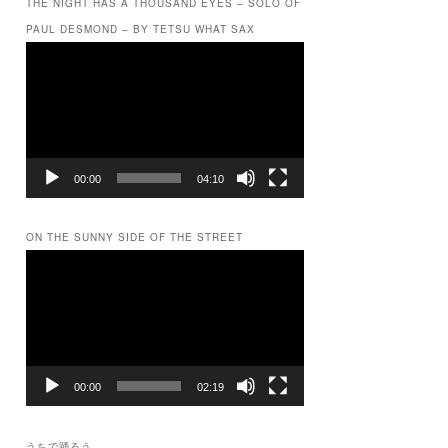
THE NIGHT HAS A THOUSAND EYES – SOLO OF
PAUL DESMOND – BY TETSU WHAT SAX
動
画
プ
レ
ー
ヤ
ー
00:00
04:10
ON THE SUNNY SIDE OF THE STREET
動
画
プ
レ
ー
ヤ
ー
00:00
02:19
うちで踊ろう