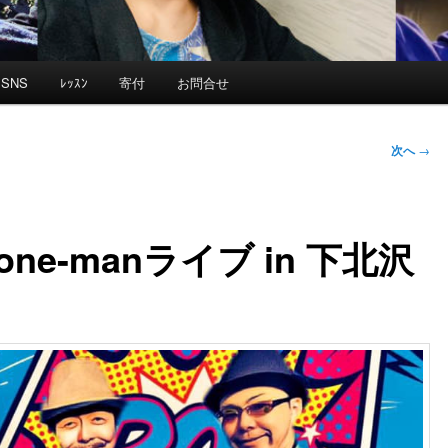
SNS
ﾚｯｽﾝ
寄付
お問合せ
次へ
→
N one-manライブ in 下北沢