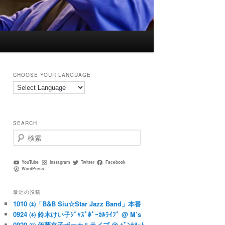
CHOOSE YOUR LANGUAGE
SEARCH
検
索
YouTube
Instagram
Twitter
Facebook
WordPress
最近の投稿
1010 ㈯「B&B Siu☆Star Jazz Band」本番
0924 ㈭ 鈴木けい子ｼﾞｬｽﾞﾎﾞｰｶﾙﾗｲﾌﾞ @ M’s
0920 ㈰ 伊藤京子ボーカルライブ @ ﾍﾞﾝﾃﾇｰﾄ