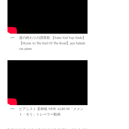
道の終わりの讃美歌 【Salm Ved Vejs Ende】
【Hymn At The End Of The Road】jazz ballads
sax piano
ピアニスト 若林稔 NEW ALBUM「メメン
ト・モリ」トレーラー動画