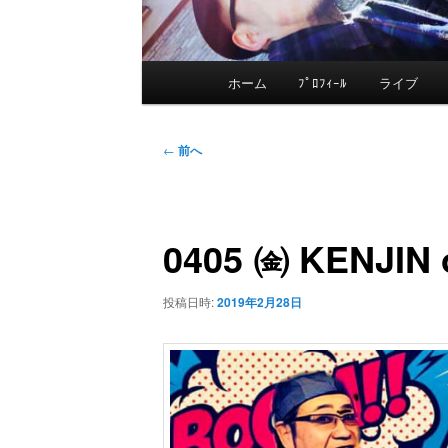
メ
ホーム
ﾌﾟﾛﾌｨｰﾙ
ライブ
メ
イ
ン
イ
投
メ
←
前へ
稿
ニ
ン
ナ
ュ
ビ
ー
0405 ㈮ KENJI
コ
ゲ
ー
ン
投稿日時:
2019年2月28日
シ
ョ
テ
ン
ン