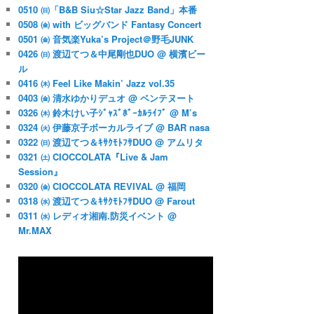
0510 ㈰「B&B Siu☆Star Jazz Band」本番
0508 ㈮ with ビッグバンド Fantasy Concert
0501 ㈮ 音気楽Yuka’s Project＠野毛JUNK
0426 ㈰ 渡辺てつ＆中尾剛也DUO @ 横濱ビー
ル
0416 ㈭ Feel Like Makin’ Jazz vol.35
0403 ㈮ 清水ゆかりデュオ @ ベンテヌート
0326 ㈭ 鈴木けい子ｼﾞｬｽﾞﾎﾞｰｶﾙﾗｲﾌﾞ @ M’s
0324 ㈫ 伊藤京子ボーカルライブ @ BAR nasa
0322 ㈰ 渡辺てつ＆ｷｻｸﾓﾄﾌｻDUO @ アムリタ
0321 ㈯ CIOCCOLATA『Live & Jam
Session』
0320 ㈮ CIOCCOLATA REVIVAL @ 福岡
0318 ㈬ 渡辺てつ＆ｷｻｸﾓﾄﾌｻDUO @ Farout
0311 ㈬ レディオ湘南.防災イベント @
Mr.MAX