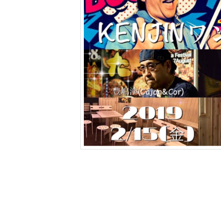
ツ
へ
移
動