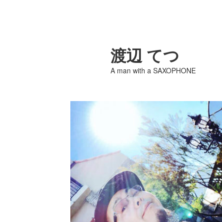
渡辺 てつ
A man with a SAXOPHONE