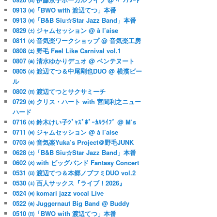
0913 ㈰「BWO with 渡辺てつ」本番
0913 ㈰「B&B Siu☆Star Jazz Band」本番
0829 ㈯ ジャムセッション @ à l’aise
0811 ㈫ 音気楽ワークショップ @ 音気楽工房
0808 ㈯ 野毛 Feel Like Carnival vol.1
0807 ㈮ 清水ゆかりデュオ @ ベンテヌート
0805 ㈬ 渡辺てつ＆中尾剛也DUO @ 横濱ビー
ル
0802 ㈰ 渡辺てつとサクサミーチ
0729 ㈬ クリス・ハート with 宮間利之ニュー
ハード
0716 ㈭ 鈴木けい子ｼﾞｬｽﾞﾎﾞｰｶﾙﾗｲﾌﾞ @ M’s
0711 ㈰ ジャムセッション @ à l’aise
0703 ㈮ 音気楽Yuka’s Project＠野毛JUNK
0628 ㈯「B&B Siu☆Star Jazz Band」本番
0602 ㈫ with ビッグバンド Fantasy Concert
0531 ㈰ 渡辺てつ＆本郷ノブフミDUO vol.2
0530 ㈯ 百人サックス『ライブ！2026』
0524 ㈰ komari jazz vocal Live
0522 ㈮ Juggernaut Big Band @ Buddy
0510 ㈰「BWO with 渡辺てつ」本番