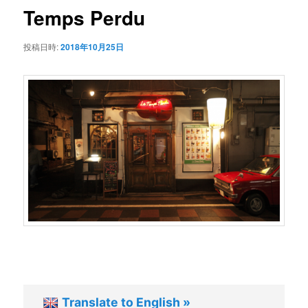
Temps Perdu
シ
テ
ョ
投稿日時:
2018年10月25日
ン
ン
ツ
へ
移
動
Translate to English »