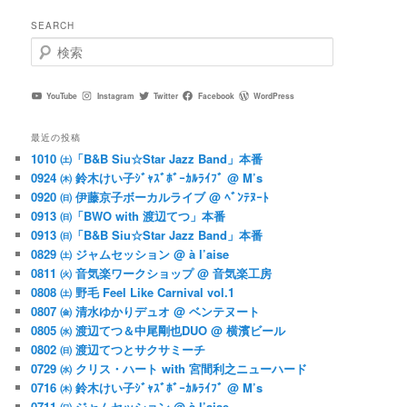
SEARCH
検
索
YouTube
Instagram
Twitter
Facebook
WordPress
最近の投稿
1010 ㈯「B&B Siu☆Star Jazz Band」本番
0924 ㈭ 鈴木けい子ｼﾞｬｽﾞﾎﾞｰｶﾙﾗｲﾌﾞ @ M’s
0920 ㈰ 伊藤京子ボーカルライブ @ ﾍﾞﾝﾃﾇｰﾄ
0913 ㈰「BWO with 渡辺てつ」本番
0913 ㈰「B&B Siu☆Star Jazz Band」本番
0829 ㈯ ジャムセッション @ à l’aise
0811 ㈫ 音気楽ワークショップ @ 音気楽工房
0808 ㈯ 野毛 Feel Like Carnival vol.1
0807 ㈮ 清水ゆかりデュオ @ ベンテヌート
0805 ㈬ 渡辺てつ＆中尾剛也DUO @ 横濱ビール
0802 ㈰ 渡辺てつとサクサミーチ
0729 ㈬ クリス・ハート with 宮間利之ニューハード
0716 ㈭ 鈴木けい子ｼﾞｬｽﾞﾎﾞｰｶﾙﾗｲﾌﾞ @ M’s
0711 ㈰ ジャムセッション @ à l’aise