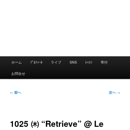
メ
ホーム
ﾌﾟﾛﾌｨｰﾙ
ライブ
SNS
ﾚｯｽﾝ
寄付
メ
イ
お問合せ
ン
イ
メ
ニ
投
←
前へ
次へ
→
ン
ュ
稿
ー
ナ
コ
ビ
1025 ㈭ “Retrieve” @ Le
ゲ
ン
ー