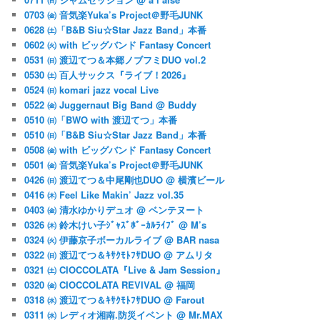
0703 ㈮ 音気楽Yuka’s Project＠野毛JUNK
0628 ㈯「B&B Siu☆Star Jazz Band」本番
0602 ㈫ with ビッグバンド Fantasy Concert
0531 ㈰ 渡辺てつ＆本郷ノブフミDUO vol.2
0530 ㈯ 百人サックス『ライブ！2026』
0524 ㈰ komari jazz vocal Live
0522 ㈮ Juggernaut Big Band @ Buddy
0510 ㈰「BWO with 渡辺てつ」本番
0510 ㈰「B&B Siu☆Star Jazz Band」本番
0508 ㈮ with ビッグバンド Fantasy Concert
0501 ㈮ 音気楽Yuka’s Project＠野毛JUNK
0426 ㈰ 渡辺てつ＆中尾剛也DUO @ 横濱ビール
0416 ㈭ Feel Like Makin’ Jazz vol.35
0403 ㈮ 清水ゆかりデュオ @ ベンテヌート
0326 ㈭ 鈴木けい子ｼﾞｬｽﾞﾎﾞｰｶﾙﾗｲﾌﾞ @ M’s
0324 ㈫ 伊藤京子ボーカルライブ @ BAR nasa
0322 ㈰ 渡辺てつ＆ｷｻｸﾓﾄﾌｻDUO @ アムリタ
0321 ㈯ CIOCCOLATA『Live & Jam Session』
0320 ㈮ CIOCCOLATA REVIVAL @ 福岡
0318 ㈬ 渡辺てつ＆ｷｻｸﾓﾄﾌｻDUO @ Farout
0311 ㈬ レディオ湘南.防災イベント @ Mr.MAX