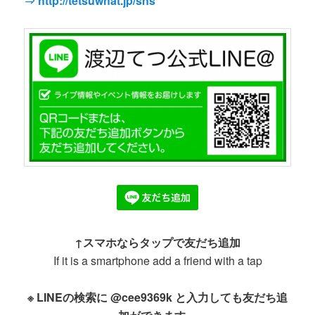
⇒ http://tetsuwhat.jp/sns
↑スマホならタップで友だち追加
If it is a smartphone add a friend with a tap
※ LINEの検索に @cee9369k と入力しても友だち追