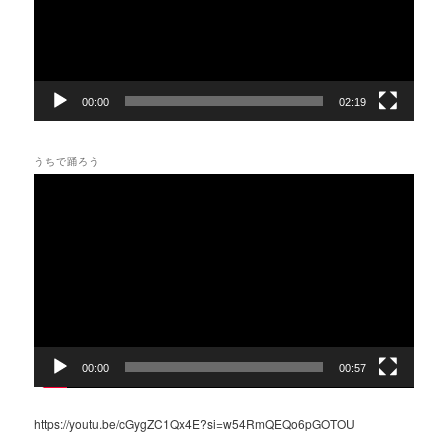
ヤ
ー
00:00
02:19
うちで踊ろう
動
画
プ
レ
ー
ヤ
ー
00:00
00:57
https://youtu.be/cGygZC1Qx4E?si=w54RmQEQo6pGOTOU