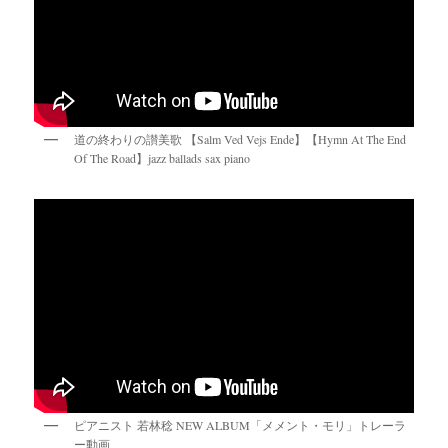
道の終わりの讃美歌 【Salm Ved Vejs Ende】【Hymn At The End
Of The Road】jazz ballads sax piano
ピアニスト 若林稔 NEW ALBUM「メメント・モリ」トレーラ
ー動画