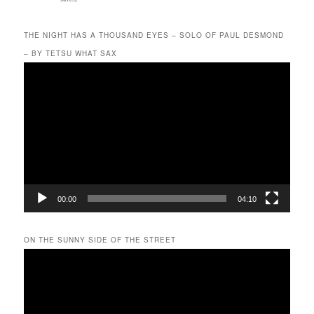
THE NIGHT HAS A THOUSAND EYES – SOLO OF PAUL DESMOND
– BY TETSU WHAT SAX
動
画
プ
レ
ー
ヤ
ー
00:00
04:10
ON THE SUNNY SIDE OF THE STREET
動
画
プ
レ
ー