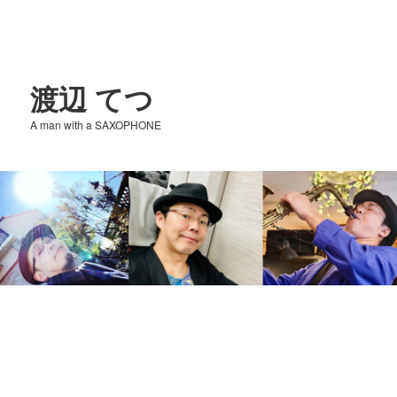
渡辺 てつ
A man with a SAXOPHONE