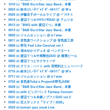
1010 ㈯「B&B Siu☆Star Jazz Band」本番
0924 ㈭ 鈴木けい子ｼﾞｬｽﾞﾎﾞｰｶﾙﾗｲﾌﾞ @ M’s
0920 ㈰ 伊藤京子ボーカルライブ @ ﾍﾞﾝﾃﾇｰﾄ
0919 ㈯ 渡辺てつ＆ｷｻｸﾓﾄﾌｻDUO @ アムリタ
0913 ㈰「BWO with 渡辺てつ」本番
0913 ㈰「B&B Siu☆Star Jazz Band」本番
0829 ㈯ ジャムセッション @ à l’aise
0811 ㈫ 音気楽ワークショップ @ 音気楽工房
0808 ㈯ 野毛 Feel Like Carnival vol.1
0807 ㈮ 清水ゆかりデュオ @ ベンテヌート
0805 ㈬ 渡辺てつ＆中尾剛也DUO @ 横濱ビール
0802 ㈰ 渡辺てつとサクサミーチ
0729 ㈬ クリス・ハート with 宮間利之ニューハード
0716 ㈭ 鈴木けい子ｼﾞｬｽﾞﾎﾞｰｶﾙﾗｲﾌﾞ @ M’s
0711 ㈰ ジャムセッション @ à l’aise
0703 ㈮ 音気楽Yuka’s Project＠野毛JUNK
0628 ㈯「B&B Siu☆Star Jazz Band」本番
0602 ㈫ with ビッグバンド Fantasy Concert
0531 ㈰ 渡辺てつ＆本郷ノブフミDUO vol.2
0530 ㈯ 百人サックス『ライブ！2026』
0524 ㈰ komari jazz vocal Live