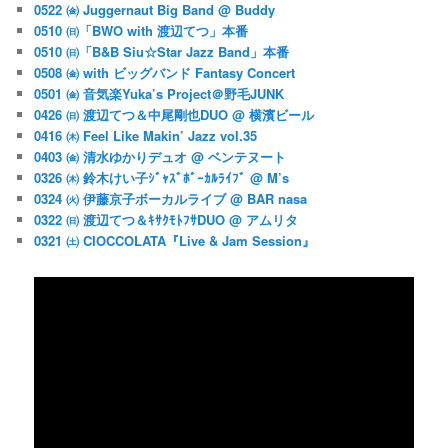
0522 ㈮ Juggernaut Big Band @ Buddy
0510 ㈰「BWO with 渡辺てつ」本番
0510 ㈰「B&B Siu☆Star Jazz Band」本番
0508 ㈮ with ビッグバンド Fantasy Concert
0501 ㈮ 音気楽Yuka’s Project＠野毛JUNK
0426 ㈰ 渡辺てつ＆中尾剛也DUO @ 横濱ビール
0416 ㈭ Feel Like Makin’ Jazz vol.35
0403 ㈮ 清水ゆかりデュオ @ ベンテヌート
0326 ㈭ 鈴木けい子ｼﾞｬｽﾞﾎﾞｰｶﾙﾗｲﾌﾞ @ M’s
0324 ㈫ 伊藤京子ボーカルライブ @ BAR nasa
0322 ㈰ 渡辺てつ＆ｷｻｸﾓﾄﾌｻDUO @ アムリタ
0321 ㈯ CIOCCOLATA『Live & Jam Session』