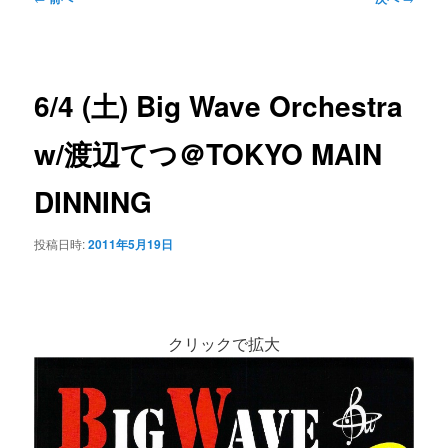
ン
ュ
稿
ー
ナ
コ
ビ
6/4 (土) Big Wave Orchestra
ゲ
ン
ー
w/渡辺てつ＠TOKYO MAIN
シ
テ
ョ
DINNING
ン
ン
投稿日時:
2011年5月19日
ツ
へ
クリックで拡大
移
動