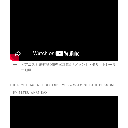
ピアニスト 若林稔 NEW ALBUM「メメント・モリ」トレーラ
ー動画
THE NIGHT HAS A THOUSAND EYES – SOLO OF PAUL DESMOND
– BY TETSU WHAT SAX
動
画
プ
レ
ー
ヤ