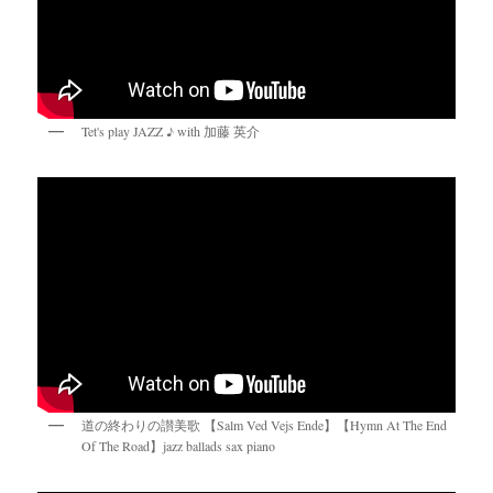
Tet's play JAZZ ♪ with 加藤 英介
道の終わりの讃美歌 【Salm Ved Vejs Ende】【Hymn At The End
Of The Road】jazz ballads sax piano