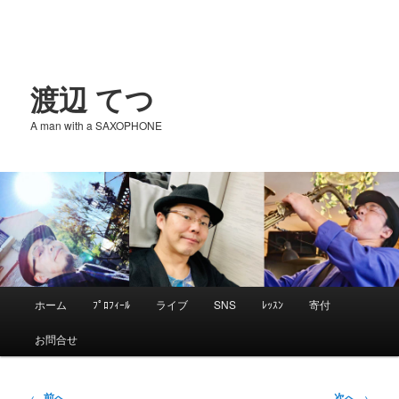
渡辺 てつ
A man with a SAXOPHONE
メ
ホーム
ﾌﾟﾛﾌｨｰﾙ
ライブ
SNS
ﾚｯｽﾝ
寄付
メ
イ
お問合せ
ン
イ
メ
ニ
投
←
前へ
次へ
→