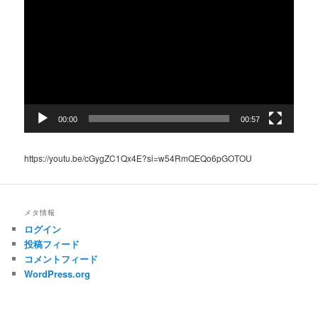
画
プ
レ
ー
ヤ
ー
00:00
00:57
https://youtu.be/cGygZC1Qx4E?si=w54RmQEQo6pGOTOU
メタ情報
ログイン
投稿フィード
コメントフィード
WordPress.org