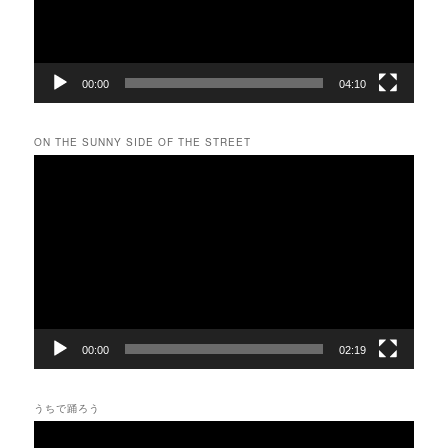
ー
00:00
04:10
ON THE SUNNY SIDE OF THE STREET
動
画
プ
レ
ー
ヤ
ー
00:00
02:19
うちで踊ろう
動