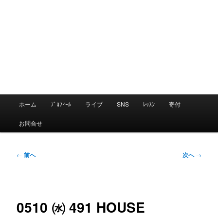
メ
ホーム
ﾌﾟﾛﾌｨｰﾙ
ライブ
SNS
ﾚｯｽﾝ
寄付
メ
イ
お問合せ
ン
イ
メ
ニ
投
←
前へ
次へ
→
ン
ュ
稿
ー
ナ
コ
ビ
0510 ㈬ 491 HOUSE
ゲ
ン
ー