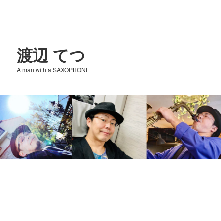
渡辺 てつ
A man with a SAXOPHONE