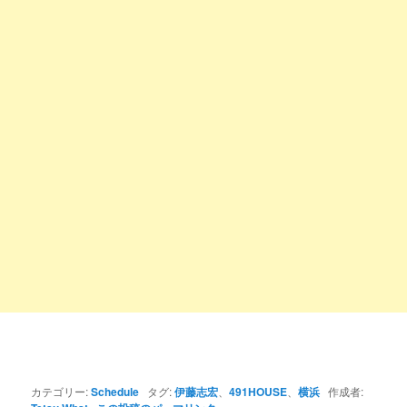
カテゴリー:
Schedule
タグ:
伊藤志宏
、
491HOUSE
、
横浜
作成者: