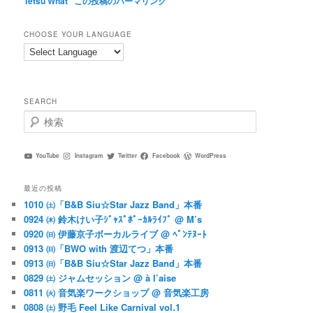
Tetsu What
この投稿のパーマリンク
CHOOSE YOUR LANGUAGE
SEARCH
検
索
YouTube
Instagram
Twitter
Facebook
WordPress
最近の投稿
1010 ㈯「B&B Siu☆Star Jazz Band」本番
0924 ㈭ 鈴木けい子ｼﾞｬｽﾞﾎﾞｰｶﾙﾗｲﾌﾞ @ M’s
0920 ㈰ 伊藤京子ボーカルライブ @ ﾍﾞﾝﾃﾇｰﾄ
0913 ㈰「BWO with 渡辺てつ」本番
0913 ㈰「B&B Siu☆Star Jazz Band」本番
0829 ㈯ ジャムセッション @ à l’aise
0811 ㈫ 音気楽ワークショップ @ 音気楽工房
0808 ㈯ 野毛 Feel Like Carnival vol.1