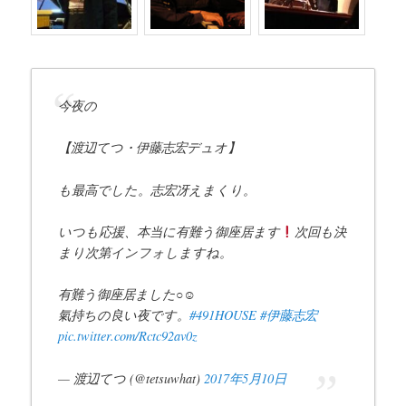
今夜の
【渡辺てつ・伊藤志宏デュオ】
も最高でした。志宏冴えまくり。
いつも応援、本当に有難う御座居ます
次回も決
まり次第インフォしますね。
有難う御座居ました○☺︎
氣持ちの良い夜です。
#491HOUSE
#伊藤志宏
pic.twitter.com/Rctc92av0z
— 渡辺てつ (@tetsuwhat)
2017年5月10日