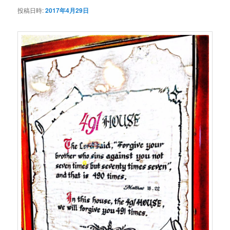
投稿日時:
2017年4月29日
シ
テ
ョ
ン
ン
ツ
へ
移
動