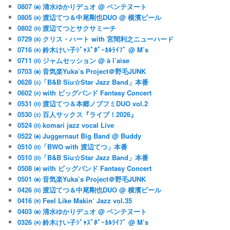
0807 ㈮ 清水ゆかりデュオ @ ベンテヌート
0805 ㈬ 渡辺てつ＆中尾剛也DUO @ 横濱ビール
0802 ㈰ 渡辺てつとサクサミーチ
0729 ㈬ クリス・ハート with 宮間利之ニューハード
0716 ㈭ 鈴木けい子ｼﾞｬｽﾞﾎﾞｰｶﾙﾗｲﾌﾞ @ M’s
0711 ㈰ ジャムセッション @ à l’aise
0703 ㈮ 音気楽Yuka’s Project＠野毛JUNK
0628 ㈯「B&B Siu☆Star Jazz Band」本番
0602 ㈫ with ビッグバンド Fantasy Concert
0531 ㈰ 渡辺てつ＆本郷ノブフミDUO vol.2
0530 ㈯ 百人サックス『ライブ！2026』
0524 ㈰ komari jazz vocal Live
0522 ㈮ Juggernaut Big Band @ Buddy
0510 ㈰「BWO with 渡辺てつ」本番
0510 ㈰「B&B Siu☆Star Jazz Band」本番
0508 ㈮ with ビッグバンド Fantasy Concert
0501 ㈮ 音気楽Yuka’s Project＠野毛JUNK
0426 ㈰ 渡辺てつ＆中尾剛也DUO @ 横濱ビール
0416 ㈭ Feel Like Makin’ Jazz vol.35
0403 ㈮ 清水ゆかりデュオ @ ベンテヌート
0326 ㈭ 鈴木けい子ｼﾞｬｽﾞﾎﾞｰｶﾙﾗｲﾌﾞ @ M’s