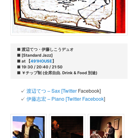
■ 渡辺てつ・伊藤しこうデュオ

■ [Standard Jazz]

■ at 【
491HOUSE
】

■ 19:30 / 20:40 / 21:50

■ ￥チップ制 (全席自由. Drink & Food 別途)
✓
渡辺てつ – Sax [
Twitter
Facebook]
✓
伊藤志宏 – Piano [
Twitter
Facebook
]