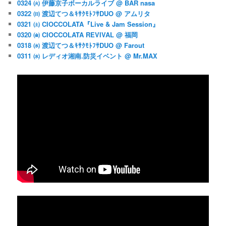
0324 ㈫ 伊藤京子ボーカルライブ @ BAR nasa
0322 ㈰ 渡辺てつ＆ｷｻｸﾓﾄﾌｻDUO @ アムリタ
0321 ㈯ CIOCCOLATA『Live & Jam Session』
0320 ㈮ CIOCCOLATA REVIVAL @ 福岡
0318 ㈬ 渡辺てつ＆ｷｻｸﾓﾄﾌｻDUO @ Farout
0311 ㈬ レディオ湘南.防災イベント @ Mr.MAX