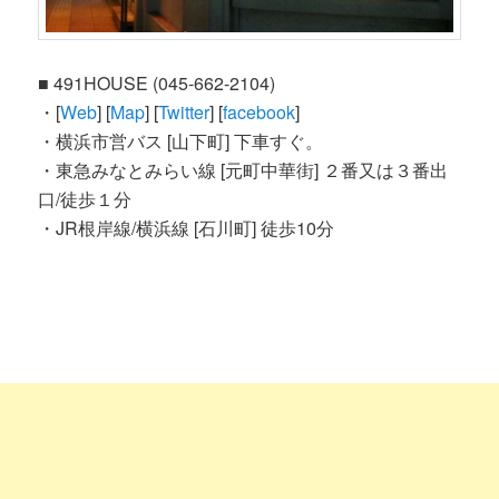
■ 491HOUSE (045-662-2104)
・[
Web
] [
Map
] [
Twitter
] [
facebook
]
・横浜市営バス [山下町] 下車すぐ。
・東急みなとみらい線 [元町中華街] ２番又は３番出
口/徒歩１分
・JR根岸線/横浜線 [石川町] 徒歩10分