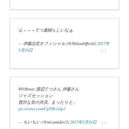
ん～～～てつ素晴らしいなぁ
— 伊藤志宏オフィシャル (@ShikouOfficial)
2017年
5月10日
491House 渡辺てつさん 伊藤さん
ジャズセッション
贅沢な音の共演。まったりと。
pic.twitter.com/CpTHr1ckp3
— ちいちい (@mizumidori3)
2017年5月10日