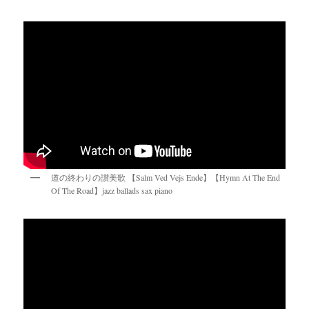
道の終わりの讃美歌 【Salm Ved Vejs Ende】【Hymn At The End
Of The Road】jazz ballads sax piano