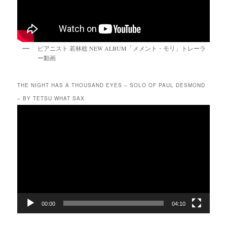
ピアニスト 若林稔 NEW ALBUM「メメント・モリ」トレーラ
ー動画
THE NIGHT HAS A THOUSAND EYES – SOLO OF PAUL DESMOND
– BY TETSU WHAT SAX
動
画
プ
レ
ー
ヤ
ー
00:00
04:10