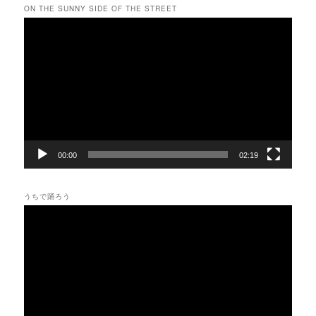
ON THE SUNNY SIDE OF THE STREET
動
画
プ
レ
ー
ヤ
ー
00:00
02:19
うちで踊ろう
動
画
プ
レ
ー
ヤ
ー