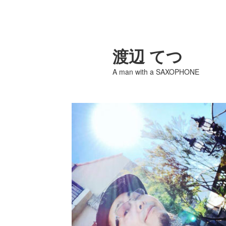
渡辺 てつ
A man with a SAXOPHONE