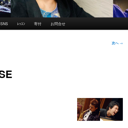
SNS
ﾚｯｽﾝ
寄付
お問合せ
次へ
→
USE