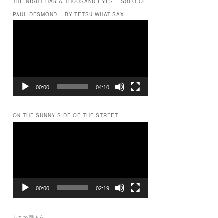
THE NIGHT HAS A THOUSAND EYES – SOLO OF
PAUL DESMOND – BY TETSU WHAT SAX
動
画
プ
レ
ー
ヤ
ー
00:00
04:10
ON THE SUNNY SIDE OF THE STREET
動
画
プ
レ
ー
ヤ
ー
00:00
02:19
うちで踊ろう