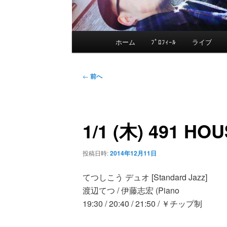
メ
ホーム
ﾌﾟﾛﾌｨｰﾙ
ライブ
メ
イ
ン
イ
投
メ
←
前へ
稿
ニ
ン
ナ
ュ
ビ
ー
1/1 (木) 491 HO
コ
ゲ
ー
ン
投稿日時:
2014年12月11日
シ
ョ
てつしこう デュオ [Standard Jazz]
テ
ン
渡辺てつ / 伊藤志宏 (Piano
19:30 / 20:40 / 21:50 / ￥チップ制
ン