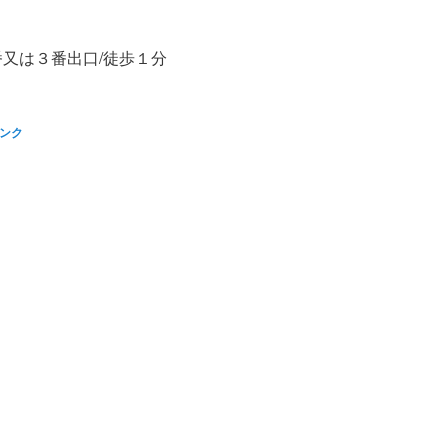
番又は３番出口/徒歩１分
ンク