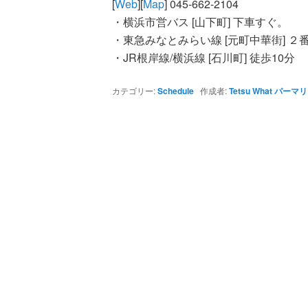
[
Web
][
Map
] 045-662-2104
ツ
・横浜市営バス [山下町] 下車すぐ。
・東急みなとみらい線 [元町中華街] ２
へ
・JR根岸線/横浜線 [石川町] 徒歩10分
移
カテゴリー:
Schedule
作成者:
Tetsu What
パーマリ
動