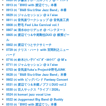
0913 ㈰「BWO with 渡辺てつ」本番
0913 ㈰「B&B Siu☆Star Jazz Band」本番
0829 ㈯ ジャムセッション @ à l’aise
0811 ㈫ 音気楽ワークショップ @ 音気楽工房
0808 ㈯ 野毛 Feel Like Carnival vol.1
0807 ㈮ 清水ゆかりデュオ @ ベンテヌート
0805 ㈬ 渡辺てつ＆中尾剛也DUO @ 横濱ビー
ル
0802 ㈰ 渡辺てつとサクサミーチ
0729 ㈬ クリス・ハート with 宮間利之ニュー
ハード
0716 ㈭ 鈴木けい子ｼﾞｬｽﾞﾎﾞｰｶﾙﾗｲﾌﾞ @ M’s
0711 ㈰ ジャムセッション @ à l’aise
0703 ㈮ 音気楽Yuka’s Project＠野毛JUNK
0628 ㈯「B&B Siu☆Star Jazz Band」本番
0602 ㈫ with ビッグバンド Fantasy Concert
0531 ㈰ 渡辺てつ＆本郷ノブフミDUO vol.2
0530 ㈯ 百人サックス『ライブ！2026』
0524 ㈰ komari jazz vocal Live
0522 ㈮ Juggernaut Big Band @ Buddy
0510 ㈰「BWO with 渡辺てつ」本番