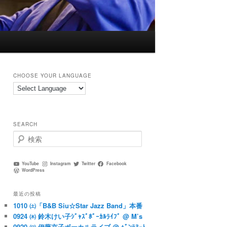
CHOOSE YOUR LANGUAGE
SEARCH
検
索
YouTube
Instagram
Twitter
Facebook
WordPress
最近の投稿
1010 ㈯「B&B Siu☆Star Jazz Band」本番
0924 ㈭ 鈴木けい子ｼﾞｬｽﾞﾎﾞｰｶﾙﾗｲﾌﾞ @ M’s
0920 ㈰ 伊藤京子ボーカルライブ @ ﾍﾞﾝﾃﾇｰﾄ