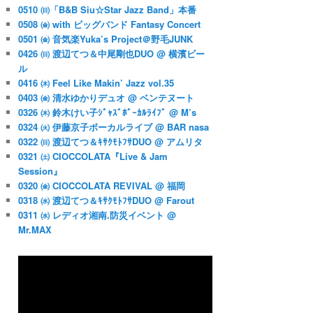
0510 ㈰「B&B Siu☆Star Jazz Band」本番
0508 ㈮ with ビッグバンド Fantasy Concert
0501 ㈮ 音気楽Yuka’s Project＠野毛JUNK
0426 ㈰ 渡辺てつ＆中尾剛也DUO @ 横濱ビー
ル
0416 ㈭ Feel Like Makin’ Jazz vol.35
0403 ㈮ 清水ゆかりデュオ @ ベンテヌート
0326 ㈭ 鈴木けい子ｼﾞｬｽﾞﾎﾞｰｶﾙﾗｲﾌﾞ @ M’s
0324 ㈫ 伊藤京子ボーカルライブ @ BAR nasa
0322 ㈰ 渡辺てつ＆ｷｻｸﾓﾄﾌｻDUO @ アムリタ
0321 ㈯ CIOCCOLATA『Live & Jam
Session』
0320 ㈮ CIOCCOLATA REVIVAL @ 福岡
0318 ㈬ 渡辺てつ＆ｷｻｸﾓﾄﾌｻDUO @ Farout
0311 ㈬ レディオ湘南.防災イベント @
Mr.MAX