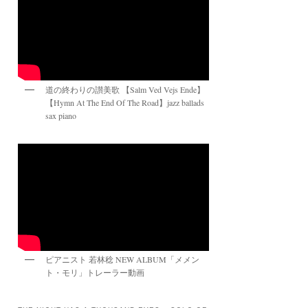
道の終わりの讃美歌 【Salm Ved Vejs Ende】
【Hymn At The End Of The Road】jazz ballads
sax piano
ピアニスト 若林稔 NEW ALBUM「メメン
ト・モリ」トレーラー動画