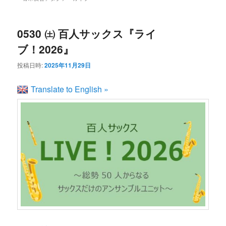
ン
コ
ュ
ー
コ
ン
0530 ㈯ 百人サックス『ライ
ブ！2026』
ン
テ
投稿日時:
2025年11月29日
テ
ン
Translate to English »
ン
ツ
ツ
へ
へ
移
移
動
動