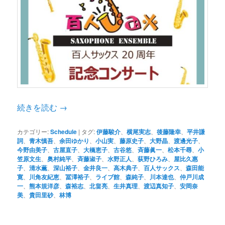
続きを読む
→
カテゴリー:
Schedule
|
タグ:
伊藤駿介
、
横尾実志
、
後藤隆幸
、
平井謙
詞
、
青木慎吾
、
余田ゆかり
、
小山実
、
藤原史子
、
大野晶
、
渡邊光子
、
今野由美子
、
古屋直子
、
大橋恵子
、
古谷悠
、
斉藤眞一
、
松本千尋
、
小
笠原文生
、
奥村純平
、
斉藤淑子
、
水野正人
、
荻野ひろみ
、
屋比久惠
子
、
清水薫
、
深山裕子
、
金井良一
、
高木典子
、
百人サックス
、
森田能
寛
、
川角友紀恵
、
冨澤裕子
、
ライブ館
、
森純子
、
川本達也
、
仲戸川成
一
、
熊本規洋彦
、
森裕志
、
北畠亮
、
生井真理
、
渡辺真知子
、
安岡奈
美
、
貴田里砂
、
林博