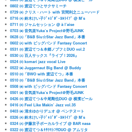
0802 ㈰ 渡辺てつとサクサミーチ
0729 ㈬ クリス・ハート with 宮間利之ニューハード
0716 ㈭ 鈴木けい子ｼﾞｬｽﾞﾎﾞｰｶﾙﾗｲﾌﾞ @ M’s
0711 ㈰ ジャムセッション @ à l’aise
0703 ㈮ 音気楽Yuka’s Project＠野毛JUNK
0628 ㈯「B&B Siu☆Star Jazz Band」本番
0602 ㈫ with ビッグバンド Fantasy Concert
0531 ㈰ 渡辺てつ＆本郷ノブフミDUO vol.2
0530 ㈯ 百人サックス『ライブ！2026』
0524 ㈰ komari jazz vocal Live
0522 ㈮ Juggernaut Big Band @ Buddy
0510 ㈰「BWO with 渡辺てつ」本番
0510 ㈰「B&B Siu☆Star Jazz Band」本番
0508 ㈮ with ビッグバンド Fantasy Concert
0501 ㈮ 音気楽Yuka’s Project＠野毛JUNK
0426 ㈰ 渡辺てつ＆中尾剛也DUO @ 横濱ビール
0416 ㈭ Feel Like Makin’ Jazz vol.35
0403 ㈮ 清水ゆかりデュオ @ ベンテヌート
0326 ㈭ 鈴木けい子ｼﾞｬｽﾞﾎﾞｰｶﾙﾗｲﾌﾞ @ M’s
0324 ㈫ 伊藤京子ボーカルライブ @ BAR nasa
0322 ㈰ 渡辺てつ＆ｷｻｸﾓﾄﾌｻDUO @ アムリタ