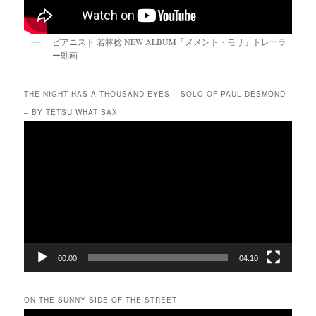
ピアニスト 若林稔 NEW ALBUM「メメント・モリ」トレーラ
ー動画
THE NIGHT HAS A THOUSAND EYES – SOLO OF PAUL DESMOND
– BY TETSU WHAT SAX
動
画
プ
レ
ー
ヤ
ー
00:00
04:10
ON THE SUNNY SIDE OF THE STREET
動