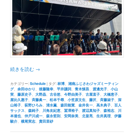
続きを読む
→
カテゴリー:
Schedule
|
タグ:
林博
、
湘南ふじさわジャズミーティン
グ
、
余田ゆかり
、
後藤隆幸
、
平井謙詞
、
青木慎吾
、
渡邊光子
、
小山
実
、
藤原史子
、
大野晶
、
古谷悠
、
今野由美子
、
古屋直子
、
大橋恵子
、
屋比久惠子
、
斉藤眞一
、
松本千尋
、
小笠原文生
、
藤沢
、
斉藤淑子
、
深
山裕子
、
荻野ひろみ
、
清水薫
、
森田能寛
、
金井良一
、
高木典子
、
百人
サックス
、
森純子
、
川角友紀恵
、
冨澤裕子
、
渡辺真知子
、
森裕志
、
川
本達也
、
仲戸川成一
、
森永哲則
、
安岡奈美
、
北畠亮
、
生井真理
、
伊藤
駿介
、
横尾実志
、
貴田里砂