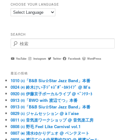
CHOOSE YOUR LANGUAGE
SEARCH
検
索
YouTube
Instagram
Twitter
Facebook
WordPress
最近の投稿
1010 ㈯「B&B Siu☆Star Jazz Band」本番
0924 ㈭ 鈴木けい子ｼﾞｬｽﾞﾎﾞｰｶﾙﾗｲﾌﾞ @ M’s
0920 ㈰ 伊藤京子ボーカルライブ @ ﾍﾞﾝﾃﾇｰﾄ
0913 ㈰「BWO with 渡辺てつ」本番
0913 ㈰「B&B Siu☆Star Jazz Band」本番
0829 ㈯ ジャムセッション @ à l’aise
0811 ㈫ 音気楽ワークショップ @ 音気楽工房
0808 ㈯ 野毛 Feel Like Carnival vol.1
0807 ㈮ 清水ゆかりデュオ @ ベンテヌート
0805 ㈬ 渡辺てつ＆中尾剛也DUO @ 横濱ビール