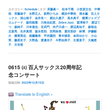
カテゴリー:
Schedule
|
タグ:
斉藤眞一
、
松本千尋
、
小笠原文生
、
中華
街
、
斉藤淑子
、
水野正人
、
荻野ひろみ
、
横浜中華街
、
清水薫
、
百人サ
ックス
、
深山裕子
、
金井良一
、
屋比久惠子
、
高木典子
、
横濱ジャズプ
ロムナード
、
森田能寛
、
川角友紀恵
、
Zebra Jazz
、
冨澤裕子
、
渡辺て
つ
、
森純子
、
川本達也
、
玄武門
、
仲戸川成一
、
渡辺真知子
、
森裕志
、
北畠亮
、
生井真理
、
森永哲則
、
安岡奈美
、
貴田里砂
、
林博
、
伊藤駿
介
、
横尾実志
、
後藤隆幸
、
平井謙詞
、
青木慎吾
、
余田ゆかり
、
小山
実
、
藤原史子
、
大野晶
、
渡邊光子
、
今野由美子
、
古屋直子
、
大橋恵
子
、
古谷悠
0615 ㈯ 百人サックス20周年記
念コンサート
投稿日時:
2023年12月15日
Translate to English »