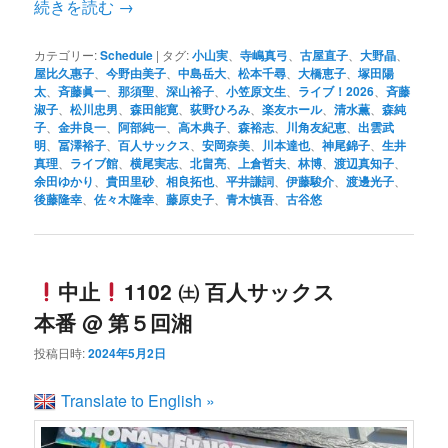
続きを読む
→
カテゴリー:
Schedule
|
タグ:
小山実
、
寺嶋真弓
、
古屋直子
、
大野晶
、
屋比久惠子
、
今野由美子
、
中島岳大
、
松本千尋
、
大橋恵子
、
塚田陽
太
、
斉藤眞一
、
那須聖
、
深山裕子
、
小笠原文生
、
ライブ！2026
、
斉藤
淑子
、
松川忠男
、
森田能寛
、
荻野ひろみ
、
楽友ホール
、
清水薫
、
森純
子
、
金井良一
、
阿部純一
、
高木典子
、
森裕志
、
川角友紀恵
、
出雲武
明
、
冨澤裕子
、
百人サックス
、
安岡奈美
、
川本達也
、
神尾錦子
、
生井
真理
、
ライブ館
、
横尾実志
、
北畠亮
、
上倉哲夫
、
林博
、
渡辺真知子
、
余田ゆかり
、
貴田里砂
、
相良拓也
、
平井謙詞
、
伊藤駿介
、
渡邊光子
、
後藤隆幸
、
佐々木隆幸
、
藤原史子
、
青木慎吾
、
古谷悠
中止
1102 ㈯ 百人サックス
本番 @ 第５回湘
投稿日時:
2024年5月2日
Translate to English »