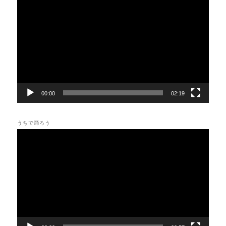
画
プ
レ
ー
ヤ
ー
00:00
02:19
うちで踊ろう
動
画
プ
レ
ー
ヤ
ー