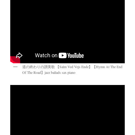
道の終わりの讃美歌 【Salm Ved Vejs Ende】【Hymn At The End
Of The Road】jazz ballads sax piano