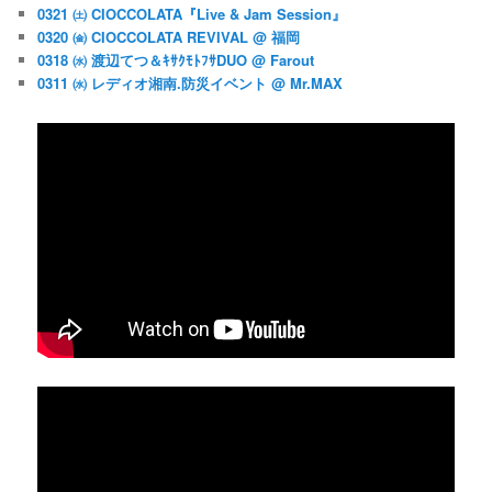
0321 ㈯ CIOCCOLATA『Live & Jam Session』
0320 ㈮ CIOCCOLATA REVIVAL @ 福岡
0318 ㈬ 渡辺てつ＆ｷｻｸﾓﾄﾌｻDUO @ Farout
0311 ㈬ レディオ湘南.防災イベント @ Mr.MAX