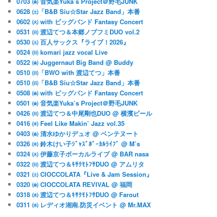
0703 ㈮ 音気楽Yuka’s Project＠野毛JUNK
0628 ㈯「B&B Siu☆Star Jazz Band」本番
0602 ㈫ with ビッグバンド Fantasy Concert
0531 ㈰ 渡辺てつ＆本郷ノブフミDUO vol.2
0530 ㈯ 百人サックス『ライブ！2026』
0524 ㈰ komari jazz vocal Live
0522 ㈮ Juggernaut Big Band @ Buddy
0510 ㈰「BWO with 渡辺てつ」本番
0510 ㈰「B&B Siu☆Star Jazz Band」本番
0508 ㈮ with ビッグバンド Fantasy Concert
0501 ㈮ 音気楽Yuka’s Project＠野毛JUNK
0426 ㈰ 渡辺てつ＆中尾剛也DUO @ 横濱ビール
0416 ㈭ Feel Like Makin’ Jazz vol.35
0403 ㈮ 清水ゆかりデュオ @ ベンテヌート
0326 ㈭ 鈴木けい子ｼﾞｬｽﾞﾎﾞｰｶﾙﾗｲﾌﾞ @ M’s
0324 ㈫ 伊藤京子ボーカルライブ @ BAR nasa
0322 ㈰ 渡辺てつ＆ｷｻｸﾓﾄﾌｻDUO @ アムリタ
0321 ㈯ CIOCCOLATA『Live & Jam Session』
0320 ㈮ CIOCCOLATA REVIVAL @ 福岡
0318 ㈬ 渡辺てつ＆ｷｻｸﾓﾄﾌｻDUO @ Farout
0311 ㈬ レディオ湘南.防災イベント @ Mr.MAX