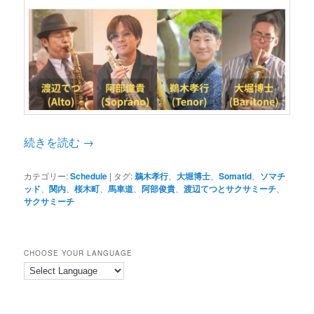
続きを読む
→
カテゴリー:
Schedule
|
タグ:
鵜木孝行
、
大堀博士
、
Somatid
、
ソマチ
ッド
、
関内
、
桜木町
、
馬車道
、
阿部俊貴
、
渡辺てつとサクサミーチ
、
サクサミーチ
CHOOSE YOUR LANGUAGE