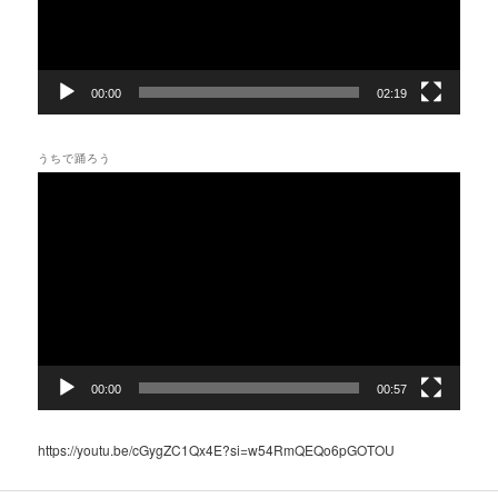
ー
00:00
02:19
うちで踊ろう
動
画
プ
レ
ー
ヤ
ー
00:00
00:57
https://youtu.be/cGygZC1Qx4E?si=w54RmQEQo6pGOTOU