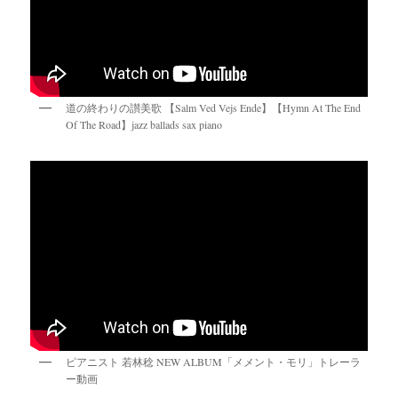
道の終わりの讃美歌 【Salm Ved Vejs Ende】【Hymn At The End
Of The Road】jazz ballads sax piano
ピアニスト 若林稔 NEW ALBUM「メメント・モリ」トレーラ
ー動画