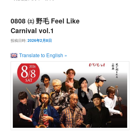
ン
コ
ュ
ー
コ
ン
0808 ㈯ 野毛 Feel Like
Carnival vol.1
ン
テ
投稿日時:
2026年2月8日
テ
ン
Translate to English »
ン
ツ
ツ
へ
へ
移
移
動
動