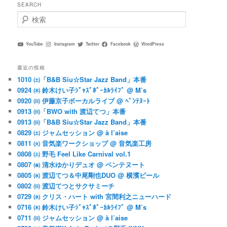
SEARCH
検
索
YouTube
Instagram
Twitter
Facebook
WordPress
最近の投稿
1010 ㈯「B&B Siu☆Star Jazz Band」本番
0924 ㈭ 鈴木けい子ｼﾞｬｽﾞﾎﾞｰｶﾙﾗｲﾌﾞ @ M’s
0920 ㈰ 伊藤京子ボーカルライブ @ ﾍﾞﾝﾃﾇｰﾄ
0913 ㈰「BWO with 渡辺てつ」本番
0913 ㈰「B&B Siu☆Star Jazz Band」本番
0829 ㈯ ジャムセッション @ à l’aise
0811 ㈫ 音気楽ワークショップ @ 音気楽工房
0808 ㈯ 野毛 Feel Like Carnival vol.1
0807 ㈮ 清水ゆかりデュオ @ ベンテヌート
0805 ㈬ 渡辺てつ＆中尾剛也DUO @ 横濱ビール
0802 ㈰ 渡辺てつとサクサミーチ
0729 ㈬ クリス・ハート with 宮間利之ニューハード
0716 ㈭ 鈴木けい子ｼﾞｬｽﾞﾎﾞｰｶﾙﾗｲﾌﾞ @ M’s
0711 ㈰ ジャムセッション @ à l’aise