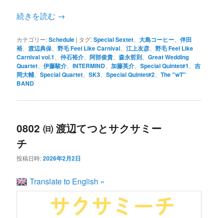
続きを読む
→
カテゴリー:
Schedule
|
タグ:
Special Sextet
、
大島コーヒー
、
伴田
裕
、
渡辺典保
、
野毛 Feel Like Carnival
、
江上友彦
、
野毛 Feel Like
Carnival vol.1
、
仲石裕介
、
阿部俊貴
、
森永哲則
、
Great Wedding
Quartet
、
伊藤駿介
、
INTERMIND
、
加藤英介
、
Special Quintet#1
、
吉
岡大輔
、
Special Quartet
、
SK3
、
Special Quintet#2
、
The "wT"
BAND
0802 ㈰ 渡辺てつとサクサミー
チ
投稿日時:
2026年2月2日
Translate to English »