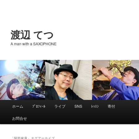
渡辺 てつ
A man with a SAXOPHONE
メ
ホーム
ﾌﾟﾛﾌｨｰﾙ
ライブ
SNS
ﾚｯｽﾝ
寄付
メ
サ
イ
お問合せ
ン
イ
ブ
メ
ニ
「
阿部俊貴
」タグアーカイブ