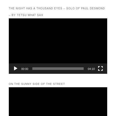
THE NIGHT HAS A THOUSAND EYES – SOLO OF PAUL DESMOND
– BY TETSU WHAT SAX
動
画
プ
レ
ー
ヤ
ー
00:00
04:10
ON THE SUNNY SIDE OF THE STREET
動
画
プ
レ
ー
ヤ