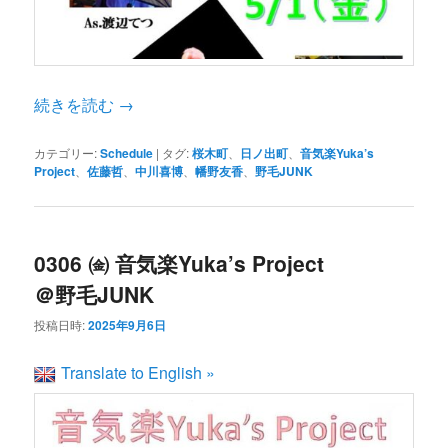
続きを読む
→
カテゴリー:
Schedule
|
タグ:
桜木町
、
日ノ出町
、
音気楽Yuka’s
Project
、
佐藤哲
、
中川喜博
、
幡野友香
、
野毛JUNK
0306 ㈮ 音気楽Yuka’s Project
＠野毛JUNK
投稿日時:
2025年9月6日
Translate to English »