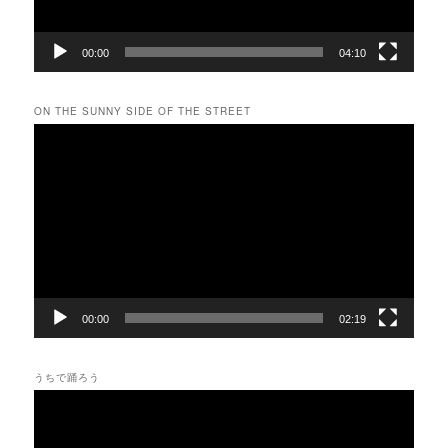
00:00
04:10
ON THE SUNNY SIDE OF THE STREET
動
画
プ
レ
ー
ヤ
ー
00:00
02:19
うちで踊ろう
動
画
プ