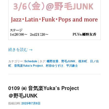
続きを読む
→
カテゴリー:
Schedule
|
タグ:
幡野友香
、
野毛JUNK
、
桜木町
、
日ノ出
町
、
音気楽Yuka’s Project
、
村谷ゆうすけ
、
平川象士
0109 ㈮ 音気楽Yuka’s Project
＠野毛JUNK
投稿日時:
2025年7月9日