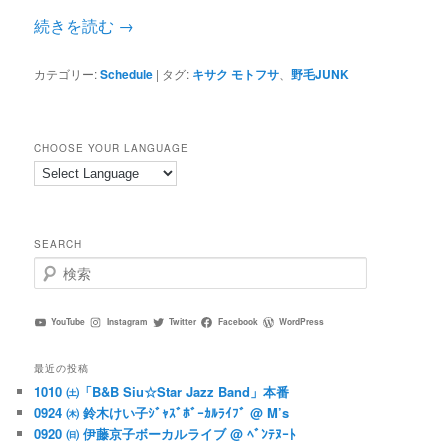
続きを読む
→
カテゴリー:
Schedule
|
タグ:
キサク モトフサ
、
野毛JUNK
CHOOSE YOUR LANGUAGE
SEARCH
検
索
YouTube
Instagram
Twitter
Facebook
WordPress
最近の投稿
1010 ㈯「B&B Siu☆Star Jazz Band」本番
0924 ㈭ 鈴木けい子ｼﾞｬｽﾞﾎﾞｰｶﾙﾗｲﾌﾞ @ M’s
0920 ㈰ 伊藤京子ボーカルライブ @ ﾍﾞﾝﾃﾇｰﾄ