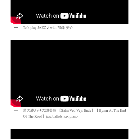
Tet's play JAZZ ♪ with 加藤 英介
道の終わりの讃美歌 【Salm Ved Vejs Ende】【Hymn At The End
Of The Road】jazz ballads sax piano