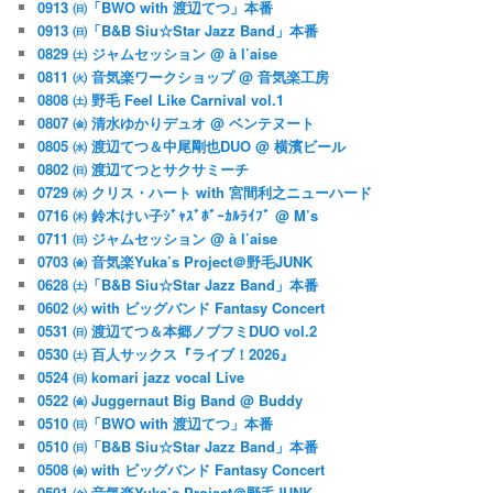
0913 ㈰「BWO with 渡辺てつ」本番
0913 ㈰「B&B Siu☆Star Jazz Band」本番
0829 ㈯ ジャムセッション @ à l’aise
0811 ㈫ 音気楽ワークショップ @ 音気楽工房
0808 ㈯ 野毛 Feel Like Carnival vol.1
0807 ㈮ 清水ゆかりデュオ @ ベンテヌート
0805 ㈬ 渡辺てつ＆中尾剛也DUO @ 横濱ビール
0802 ㈰ 渡辺てつとサクサミーチ
0729 ㈬ クリス・ハート with 宮間利之ニューハード
0716 ㈭ 鈴木けい子ｼﾞｬｽﾞﾎﾞｰｶﾙﾗｲﾌﾞ @ M’s
0711 ㈰ ジャムセッション @ à l’aise
0703 ㈮ 音気楽Yuka’s Project＠野毛JUNK
0628 ㈯「B&B Siu☆Star Jazz Band」本番
0602 ㈫ with ビッグバンド Fantasy Concert
0531 ㈰ 渡辺てつ＆本郷ノブフミDUO vol.2
0530 ㈯ 百人サックス『ライブ！2026』
0524 ㈰ komari jazz vocal Live
0522 ㈮ Juggernaut Big Band @ Buddy
0510 ㈰「BWO with 渡辺てつ」本番
0510 ㈰「B&B Siu☆Star Jazz Band」本番
0508 ㈮ with ビッグバンド Fantasy Concert
0501 ㈮ 音気楽Yuka’s Project＠野毛JUNK