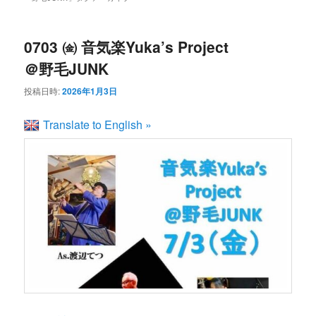
ン
コ
ュ
ー
コ
ン
0703 ㈮ 音気楽Yuka’s Project
＠野毛JUNK
ン
テ
投稿日時:
2026年1月3日
テ
ン
Translate to English »
ン
ツ
ツ
へ
へ
移
移
動
動