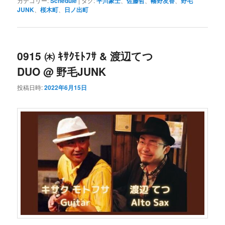
カテゴリー:
Schedule
|
タグ:
平川象士
、
佐藤哲
、
幡野友香
、
野毛
JUNK
、
桜木町
、
日ノ出町
0915 ㈭ ｷｻｸﾓﾄﾌｻ & 渡辺てつ
DUO @ 野毛JUNK
投稿日時:
2022年6月15日