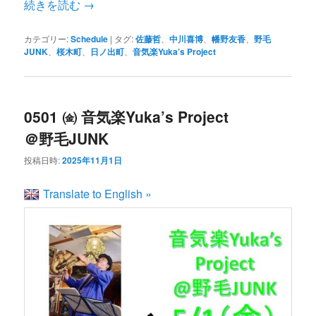
続きを読む
→
カテゴリー:
Schedule
|
タグ:
佐藤哲
、
中川喜博
、
幡野友香
、
野毛
JUNK
、
桜木町
、
日ノ出町
、
音気楽Yuka’s Project
0501 ㈮ 音気楽Yuka’s Project
＠野毛JUNK
投稿日時:
2025年11月1日
Translate to English »