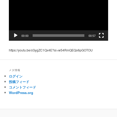
レ
ー
ヤ
ー
00:00
00:57
https://youtu.be/cGygZC1Qx4E?si=w54RmQEQo6pGOTOU
メタ情報
ログイン
投稿フィード
コメントフィード
WordPress.org