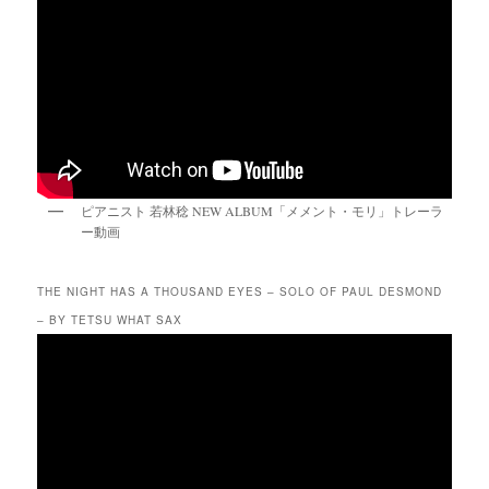
ピアニスト 若林稔 NEW ALBUM「メメント・モリ」トレーラ
ー動画
THE NIGHT HAS A THOUSAND EYES – SOLO OF PAUL DESMOND
– BY TETSU WHAT SAX
動
画
プ
レ
ー
ヤ
ー