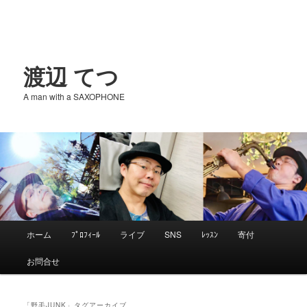
渡辺 てつ
A man with a SAXOPHONE
メ
ホーム
ﾌﾟﾛﾌｨｰﾙ
ライブ
SNS
ﾚｯｽﾝ
寄付
メ
サ
イ
お問合せ
ン
イ
ブ
メ
ニ
「
野毛JUNK
」タグアーカイブ