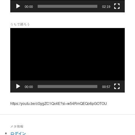
00:00
02:19
うちで踊ろう
動
画
プ
レ
ー
ヤ
ー
00:00
00:57
https://youtu.be/cGygZC1Qx4E?si=w54RmQEQo6pGOTOU
メタ情報
ログイン