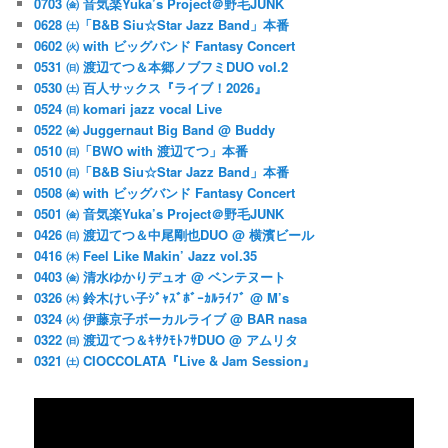
0703 ㈮ 音気楽Yuka’s Project＠野毛JUNK
0628 ㈯「B&B Siu☆Star Jazz Band」本番
0602 ㈫ with ビッグバンド Fantasy Concert
0531 ㈰ 渡辺てつ＆本郷ノブフミDUO vol.2
0530 ㈯ 百人サックス『ライブ！2026』
0524 ㈰ komari jazz vocal Live
0522 ㈮ Juggernaut Big Band @ Buddy
0510 ㈰「BWO with 渡辺てつ」本番
0510 ㈰「B&B Siu☆Star Jazz Band」本番
0508 ㈮ with ビッグバンド Fantasy Concert
0501 ㈮ 音気楽Yuka’s Project＠野毛JUNK
0426 ㈰ 渡辺てつ＆中尾剛也DUO @ 横濱ビール
0416 ㈭ Feel Like Makin’ Jazz vol.35
0403 ㈮ 清水ゆかりデュオ @ ベンテヌート
0326 ㈭ 鈴木けい子ｼﾞｬｽﾞﾎﾞｰｶﾙﾗｲﾌﾞ @ M’s
0324 ㈫ 伊藤京子ボーカルライブ @ BAR nasa
0322 ㈰ 渡辺てつ＆ｷｻｸﾓﾄﾌｻDUO @ アムリタ
0321 ㈯ CIOCCOLATA『Live & Jam Session』