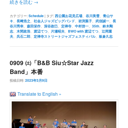
続きを読む
→
カテゴリー:
Schedule
|
タグ:
西公園お花見広場
、
谷川美雪
、
青山サ
キ
、
長﨑浩之
、
社会人ジャズビッグバンド
、
岩渕葉子
、
武信誠一
、
長
谷川秀幸
、
森田栄作
、
深谷政巳
、
定禅寺
、
中村啓一
、
35th
、
鈴木剛
志
、
木間政浩
、
渡辺てつ
、
片瀬昭夫
、
BWO with 渡辺てつ
、
辻岡重
夫
、
呉石二郎
、
定禅寺ストリートジャズフェスティバル
、
板倉久志
0909 ㈯「B&B Siu☆Star Jazz
Band」本番
投稿日時:
2023年3月9日
Translate to English »