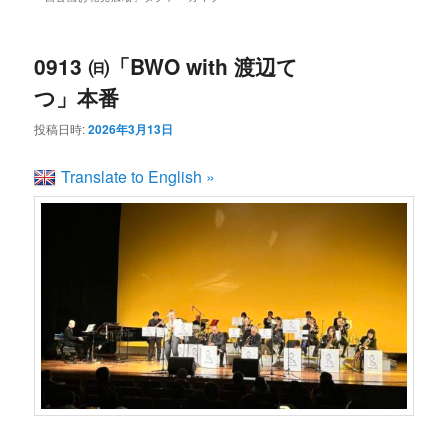
ン
コ
ュ
ー
コ
ン
0913 ㈰「BWO with 渡辺て
つ」本番
ン
テ
投稿日時:
2026年3月13日
テ
ン
Translate to English »
ン
ツ
ツ
へ
へ
移
移
動
動