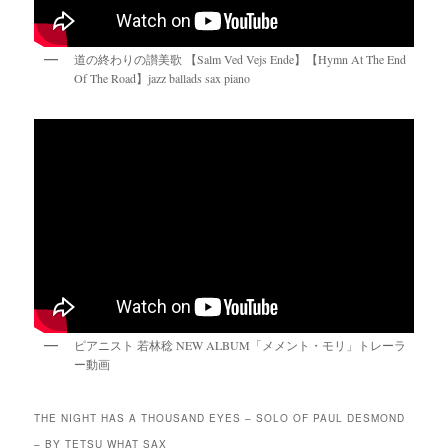
道の終わりの讃美歌 【Salm Ved Vejs Ende】【Hymn At The End
Of The Road】jazz ballads sax piano
ピアニスト 若林稔 NEW ALBUM「メメント・モリ」トレーラ
ー動画
THE NIGHT HAS A THOUSAND EYES – SOLO OF PAUL DESMOND
– BY TETSU WHAT SAX