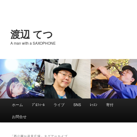
渡辺 てつ
A man with a SAXOPHONE
メ
ホーム
ﾌﾟﾛﾌｨｰﾙ
ライブ
SNS
ﾚｯｽﾝ
寄付
メ
サ
イ
お問合せ
ン
イ
ブ
メ
ニ
「
西公園お花見広場
」タグアーカイブ