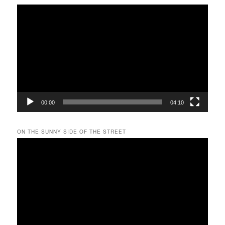
動
画
プ
レ
ー
ヤ
ー
00:00
04:10
ON THE SUNNY SIDE OF THE STREET
動
画
プ
レ
ー
ヤ
ー