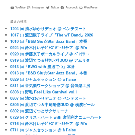
YouTube
Instagram
Twitter
Facebook
WordPress
最近の投稿
1204 ㈮ 清水ゆかりデュオ @ ベンテヌート
1017 ㈯ 渡辺親子ライブ『The wT Band』2026
1010 ㈯「B&B Siu☆Star Jazz Band」本番
0924 ㈭ 鈴木けい子ｼﾞｬｽﾞﾎﾞｰｶﾙﾗｲﾌﾞ @ M’s
0920 ㈰ 伊藤京子ボーカルライブ @ ﾍﾞﾝﾃﾇｰﾄ
0919 ㈯ 渡辺てつ＆ｷｻｸﾓﾄﾌｻDUO @ アムリタ
0913 ㈰「BWO with 渡辺てつ」本番
0913 ㈰「B&B Siu☆Star Jazz Band」本番
0829 ㈯ ジャムセッション @ à l’aise
0811 ㈫ 音気楽ワークショップ @ 音気楽工房
0808 ㈯ 野毛 Feel Like Carnival vol.1
0807 ㈮ 清水ゆかりデュオ @ ベンテヌート
0805 ㈬ 渡辺てつ＆中尾剛也DUO @ 横濱ビール
0802 ㈰ 渡辺てつとサクサミーチ
0729 ㈬ クリス・ハート with 宮間利之ニューハード
0716 ㈭ 鈴木けい子ｼﾞｬｽﾞﾎﾞｰｶﾙﾗｲﾌﾞ @ M’s
0711 ㈰ ジャムセッション @ à l’aise