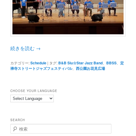
続きを読む
→
カテゴリー:
Schedule
|
タグ:
B&B Siu☆Star Jazz Band
、
BBSS
、
定
禅寺ストリートジャズフェスティバル
、
西公園お花見広場
CHOOSE YOUR LANGUAGE
SEARCH
検
索