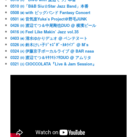
0510 ㈰「B&B Siu☆Star Jazz Band」本番
0508 ㈮ with ビッグバンド Fantasy Concert
0501 ㈮ 音気楽Yuka’s Project＠野毛JUNK
0426 ㈰ 渡辺てつ＆中尾剛也DUO @ 横濱ビール
0416 ㈭ Feel Like Makin’ Jazz vol.35
0403 ㈮ 清水ゆかりデュオ @ ベンテヌート
0326 ㈭ 鈴木けい子ｼﾞｬｽﾞﾎﾞｰｶﾙﾗｲﾌﾞ @ M’s
0324 ㈫ 伊藤京子ボーカルライブ @ BAR nasa
0322 ㈰ 渡辺てつ＆ｷｻｸﾓﾄﾌｻDUO @ アムリタ
0321 ㈯ CIOCCOLATA『Live & Jam Session』