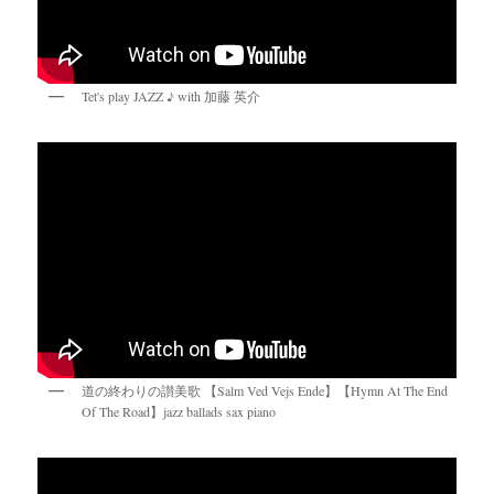
Tet's play JAZZ ♪ with 加藤 英介
道の終わりの讃美歌 【Salm Ved Vejs Ende】【Hymn At The End
Of The Road】jazz ballads sax piano