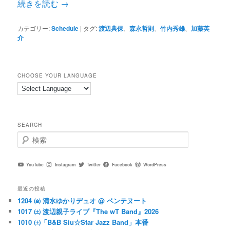
続きを読む
→
カテゴリー:
Schedule
|
タグ:
渡辺典保
、
森永哲則
、
竹内秀雄
、
加藤英
介
CHOOSE YOUR LANGUAGE
SEARCH
検
索
YouTube
Instagram
Twitter
Facebook
WordPress
最近の投稿
1204 ㈮ 清水ゆかりデュオ @ ベンテヌート
1017 ㈯ 渡辺親子ライブ『The wT Band』2026
1010 ㈯「B&B Siu☆Star Jazz Band」本番