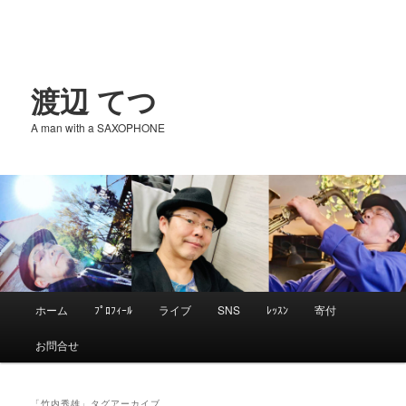
渡辺 てつ
A man with a SAXOPHONE
メ
ホーム
ﾌﾟﾛﾌｨｰﾙ
ライブ
SNS
ﾚｯｽﾝ
寄付
メ
サ
イ
お問合せ
ン
イ
ブ
メ
ニ
「
竹内秀雄
」タグアーカイブ