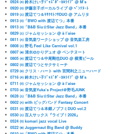
0924 ㈭ 鈴木けい子ｼﾞｬｽﾞﾎﾞｰｶﾙﾗｲﾌﾞ @ M’s
0920 ㈰ 伊藤京子ボーカルライブ @ ﾍﾞﾝﾃﾇｰﾄ
0919 ㈯ 渡辺てつ＆ｷｻｸﾓﾄﾌｻDUO @ アムリタ
0913 ㈰「BWO with 渡辺てつ」本番
0913 ㈰「B&B Siu☆Star Jazz Band」本番
0829 ㈯ ジャムセッション @ à l’aise
0811 ㈫ 音気楽ワークショップ @ 音気楽工房
0808 ㈯ 野毛 Feel Like Carnival vol.1
0807 ㈮ 清水ゆかりデュオ @ ベンテヌート
0805 ㈬ 渡辺てつ＆中尾剛也DUO @ 横濱ビール
0802 ㈰ 渡辺てつとサクサミーチ
0729 ㈬ クリス・ハート with 宮間利之ニューハード
0716 ㈭ 鈴木けい子ｼﾞｬｽﾞﾎﾞｰｶﾙﾗｲﾌﾞ @ M’s
0711 ㈰ ジャムセッション @ à l’aise
0703 ㈮ 音気楽Yuka’s Project＠野毛JUNK
0628 ㈯「B&B Siu☆Star Jazz Band」本番
0602 ㈫ with ビッグバンド Fantasy Concert
0531 ㈰ 渡辺てつ＆本郷ノブフミDUO vol.2
0530 ㈯ 百人サックス『ライブ！2026』
0524 ㈰ komari jazz vocal Live
0522 ㈮ Juggernaut Big Band @ Buddy
0510 ㈰「BWO with 渡辺てつ」本番