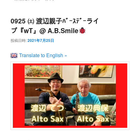
ン
コ
ュ
ー
コ
ン
0925 ㈯ 渡辺親子ﾊﾞｰｽﾃﾞｰライ
ブ『wT』@ A.B.Smile
ン
テ
投稿日時:
2021年7月25日
テ
ン
Translate to English »
ン
ツ
ツ
へ
へ
移
移
動
動