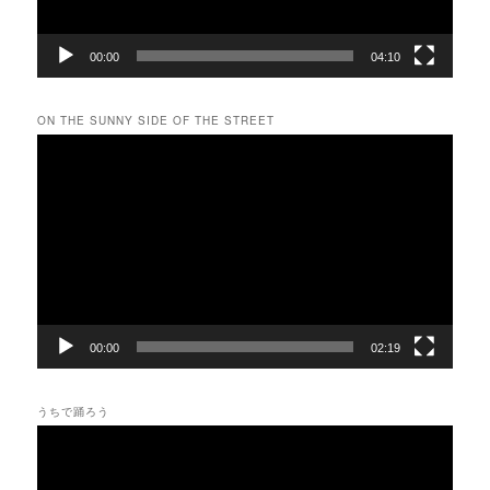
00:00
04:10
ON THE SUNNY SIDE OF THE STREET
動
画
プ
レ
ー
ヤ
ー
00:00
02:19
うちで踊ろう
動
画
プ