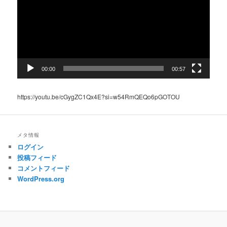
レ
ー
ヤ
ー
00:00
00:57
https://youtu.be/cGygZC1Qx4E?si=w54RmQEQo6pGOTOU
メタ情報
ログイン
投稿フィード
コメントフィード
WordPress.org