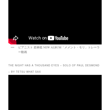
ピアニスト 若林稔 NEW ALBUM「メメント・モリ」トレーラ
ー動画
THE NIGHT HAS A THOUSAND EYES – SOLO OF PAUL DESMOND
– BY TETSU WHAT SAX
動
画
プ
レ
ー
ヤ
ー