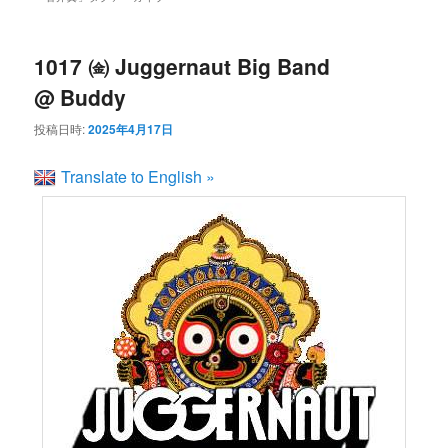
ン
コ
ュ
ー
コ
ン
1017 ㈮ Juggernaut Big Band
@ Buddy
ン
テ
投稿日時:
2025年4月17日
テ
ン
Translate to English »
ン
ツ
ツ
へ
へ
移
移
動
動