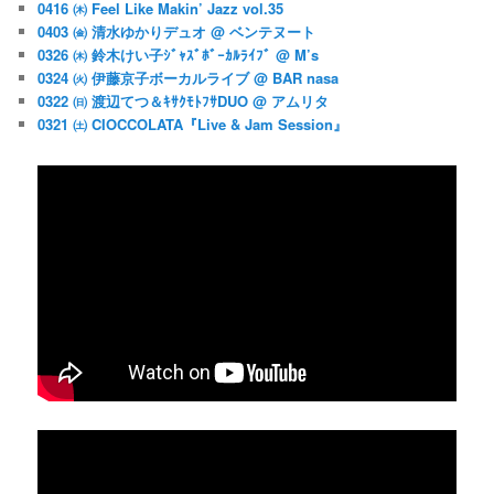
0416 ㈭ Feel Like Makin’ Jazz vol.35
0403 ㈮ 清水ゆかりデュオ @ ベンテヌート
0326 ㈭ 鈴木けい子ｼﾞｬｽﾞﾎﾞｰｶﾙﾗｲﾌﾞ @ M’s
0324 ㈫ 伊藤京子ボーカルライブ @ BAR nasa
0322 ㈰ 渡辺てつ＆ｷｻｸﾓﾄﾌｻDUO @ アムリタ
0321 ㈯ CIOCCOLATA『Live & Jam Session』