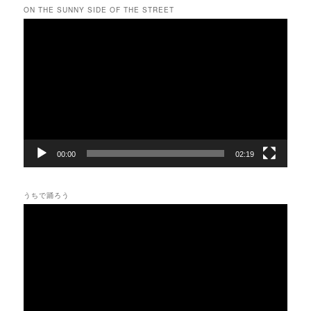
ON THE SUNNY SIDE OF THE STREET
動
画
プ
レ
ー
ヤ
ー
00:00
02:19
うちで踊ろう
動
画
プ
レ
ー
ヤ
ー