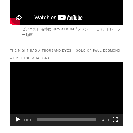
ピアニスト 若林稔 NEW ALBUM「メメント・モリ」トレーラ
ー動画
THE NIGHT HAS A THOUSAND EYES – SOLO OF PAUL DESMOND
– BY TETSU WHAT SAX
動
画
プ
レ
ー
ヤ
ー
00:00
04:10