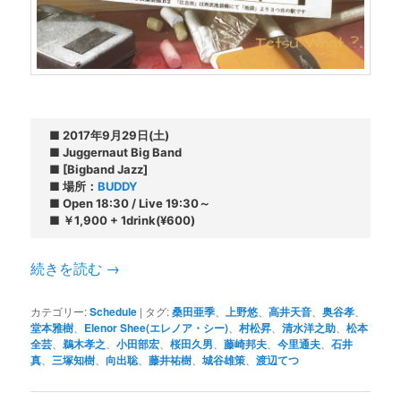
■ 2017年9月29日(土)

■ Juggernaut Big Band

■ [Bigband Jazz]

■ 場所：
BUDDY
■ Open 18:30 / Live 19:30～

■ ￥1,900 + 1drink(¥600)
続きを読む
→
カテゴリー:
Schedule
|
タグ:
桑田亜季
、
上野悠
、
高井天音
、
奥谷孝
、
堂本雅樹
、
Elenor Shee(エレノア・シー)
、
村松昇
、
清水洋之助
、
松本
全芸
、
鵜木孝之
、
小田部宏
、
桜田久男
、
藤崎邦夫
、
今里通夫
、
石井
真
、
三塚知樹
、
向出聡
、
藤井祐樹
、
城谷雄策
、
渡辺てつ