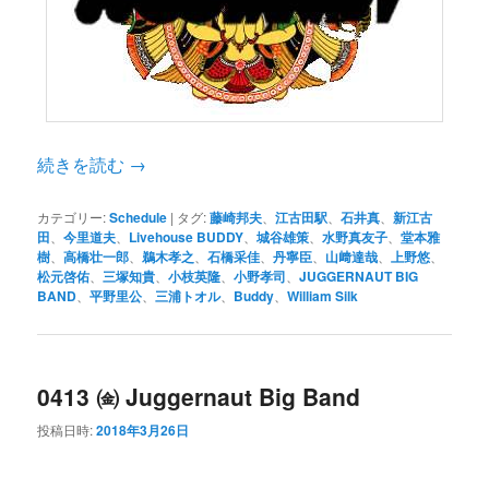
続きを読む
→
カテゴリー:
Schedule
|
タグ:
藤崎邦夫
、
江古田駅
、
石井真
、
新江古
田
、
今里道夫
、
Livehouse BUDDY
、
城谷雄策
、
水野真友子
、
堂本雅
樹
、
高橋壮一郎
、
鵜木孝之
、
石橋采佳
、
丹寧臣
、
山﨑達哉
、
上野悠
、
松元啓佑
、
三塚知貴
、
小枝英隆
、
小野孝司
、
JUGGERNAUT BIG
BAND
、
平野里公
、
三浦トオル
、
Buddy
、
William Silk
0413 ㈮ Juggernaut Big Band
投稿日時:
2018年3月26日