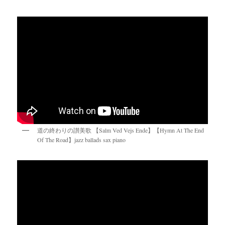
道の終わりの讃美歌 【Salm Ved Vejs Ende】【Hymn At The End
Of The Road】jazz ballads sax piano