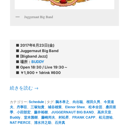
Juggernaut Big Band
■ 2017年6月23日(金)

■ Juggernaut Big Band

■ [Bigband Jazz]

■ 場所：
BUDDY
■ Open 18:30 / Live 19:30～

■ ￥1,900 + 1drink ¥600
続きを読む
→
カテゴリー:
Schedule
|
タグ:
鵜木孝之
、
向出聡
、
桜田久男
、
今里道
夫
、
丹寧臣
、
三塚知貴
、
城谷雄策
、
Elenor Shee
、
松本全芸
、
桑田亜
季
、
小田部宏
、
藤井裕樹
、
JUGGERNAUT BIG BAND
、
高井天音
、
Buddy
、
堂本雅樹
、
藤崎邦夫
、
村松昇
、
FRANK CAPP
、
松元啓祐
、
NAT PIERCE
、
清水洋之助
、
石井真