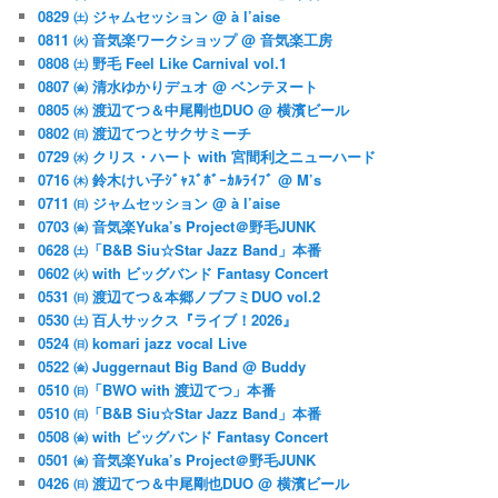
0829 ㈯ ジャムセッション @ à l’aise
0811 ㈫ 音気楽ワークショップ @ 音気楽工房
0808 ㈯ 野毛 Feel Like Carnival vol.1
0807 ㈮ 清水ゆかりデュオ @ ベンテヌート
0805 ㈬ 渡辺てつ＆中尾剛也DUO @ 横濱ビール
0802 ㈰ 渡辺てつとサクサミーチ
0729 ㈬ クリス・ハート with 宮間利之ニューハード
0716 ㈭ 鈴木けい子ｼﾞｬｽﾞﾎﾞｰｶﾙﾗｲﾌﾞ @ M’s
0711 ㈰ ジャムセッション @ à l’aise
0703 ㈮ 音気楽Yuka’s Project＠野毛JUNK
0628 ㈯「B&B Siu☆Star Jazz Band」本番
0602 ㈫ with ビッグバンド Fantasy Concert
0531 ㈰ 渡辺てつ＆本郷ノブフミDUO vol.2
0530 ㈯ 百人サックス『ライブ！2026』
0524 ㈰ komari jazz vocal Live
0522 ㈮ Juggernaut Big Band @ Buddy
0510 ㈰「BWO with 渡辺てつ」本番
0510 ㈰「B&B Siu☆Star Jazz Band」本番
0508 ㈮ with ビッグバンド Fantasy Concert
0501 ㈮ 音気楽Yuka’s Project＠野毛JUNK
0426 ㈰ 渡辺てつ＆中尾剛也DUO @ 横濱ビール