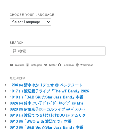
CHOOSE YOUR LANGUAGE
SEARCH
検
索
YouTube
Instagram
Twitter
Facebook
WordPress
最近の投稿
1204 ㈮ 清水ゆかりデュオ @ ベンテヌート
1017 ㈯ 渡辺親子ライブ『The wT Band』2026
1010 ㈯「B&B Siu☆Star Jazz Band」本番
0924 ㈭ 鈴木けい子ｼﾞｬｽﾞﾎﾞｰｶﾙﾗｲﾌﾞ @ M’s
0920 ㈰ 伊藤京子ボーカルライブ @ ﾍﾞﾝﾃﾇｰﾄ
0919 ㈯ 渡辺てつ＆ｷｻｸﾓﾄﾌｻDUO @ アムリタ
0913 ㈰「BWO with 渡辺てつ」本番
0913 ㈰「B&B Siu☆Star Jazz Band」本番