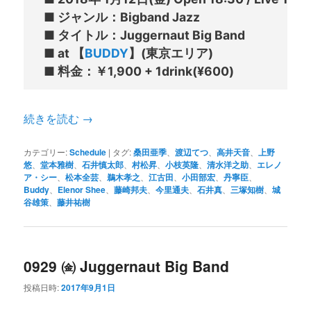
■ ジャンル：Bigband Jazz

■ タイトル：Juggernaut Big Band

■ at 【
BUDDY
】(東京エリア)

続きを読む
→
カテゴリー:
Schedule
|
タグ:
桑田亜季
、
渡辺てつ
、
高井天音
、
上野
悠
、
堂本雅樹
、
石井慎太郎
、
村松昇
、
小枝英隆
、
清水洋之助
、
エレノ
ア・シー
、
松本全芸
、
鵜木孝之
、
江古田
、
小田部宏
、
丹寧臣
、
Buddy
、
Elenor Shee
、
藤崎邦夫
、
今里通夫
、
石井真
、
三塚知樹
、
城
谷雄策
、
藤井祐樹
0929 ㈮ Juggernaut Big Band
投稿日時:
2017年9月1日