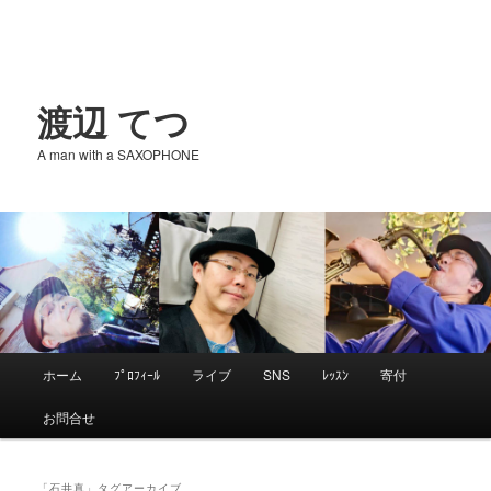
渡辺 てつ
A man with a SAXOPHONE
メ
ホーム
ﾌﾟﾛﾌｨｰﾙ
ライブ
SNS
ﾚｯｽﾝ
寄付
メ
サ
イ
お問合せ
ン
イ
ブ
メ
ニ
「
石井真
」タグアーカイブ