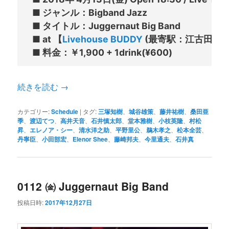
■ ジャンル：Bigband Jazz

■ タイトル：Juggernaut Big Band

■ at 【
Livehouse BUDDY
 (最寄駅：江古田駅、
続きを読む
→
カテゴリー:
Schedule
|
タグ:
三塚知樹
、
城谷雄策
、
藤井祐樹
、
桑田亜
季
、
渡辺てつ
、
高井天音
、
石井慎太郎
、
堂本雅樹
、
小枝英隆
、
村松
昇
、
エレノア・シー
、
清水洋之助
、
平野里公
、
鵜木孝之
、
松本全芸
、
丹寧臣
、
小田部宏
、
Elenor Shee
、
藤崎邦夫
、
今里通夫
、
石井真
0112 ㈮ Juggernaut Big Band
投稿日時:
2017年12月27日