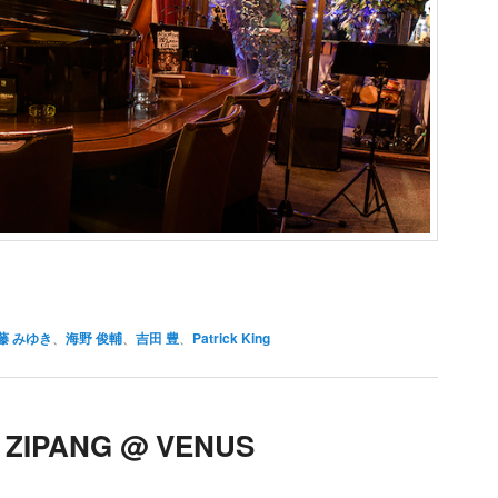
藤 みゆき
、
海野 俊輔
、
吉田 豊
、
Patrick King
A ZIPANG @ VENUS