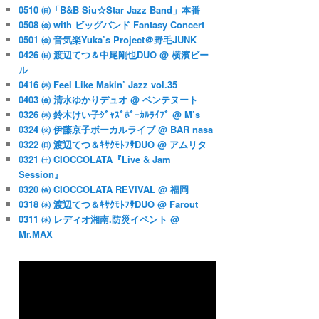
0510 ㈰「B&B Siu☆Star Jazz Band」本番
0508 ㈮ with ビッグバンド Fantasy Concert
0501 ㈮ 音気楽Yuka’s Project＠野毛JUNK
0426 ㈰ 渡辺てつ＆中尾剛也DUO @ 横濱ビー
ル
0416 ㈭ Feel Like Makin’ Jazz vol.35
0403 ㈮ 清水ゆかりデュオ @ ベンテヌート
0326 ㈭ 鈴木けい子ｼﾞｬｽﾞﾎﾞｰｶﾙﾗｲﾌﾞ @ M’s
0324 ㈫ 伊藤京子ボーカルライブ @ BAR nasa
0322 ㈰ 渡辺てつ＆ｷｻｸﾓﾄﾌｻDUO @ アムリタ
0321 ㈯ CIOCCOLATA『Live & Jam
Session』
0320 ㈮ CIOCCOLATA REVIVAL @ 福岡
0318 ㈬ 渡辺てつ＆ｷｻｸﾓﾄﾌｻDUO @ Farout
0311 ㈬ レディオ湘南.防災イベント @
Mr.MAX