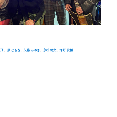
正子
、
原 とも也
、
矢藤 みゆき
、
永松 徳文
、
海野 俊輔