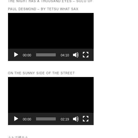
THE NIGHT HAS A THOUSAND EYES – SOLO OF
PAUL DESMOND – BY TETSU WHAT SAX
動
画
プ
レ
ー
ヤ
ー
00:00
04:10
ON THE SUNNY SIDE OF THE STREET
動
画
プ
レ
ー
ヤ
ー
00:00
02:19
うちで踊ろう