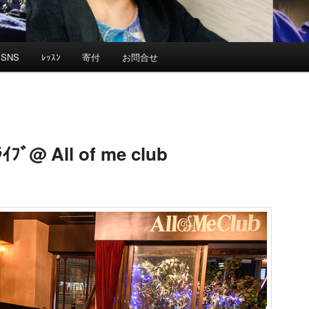
SNS
ﾚｯｽﾝ
寄付
お問合せ
ｲﾌﾞ@ All of me club