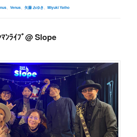
enus
、
Venus
、
矢藤 みゆき
、
Miyuki Yatho
ﾝﾗｲﾌﾞ@ Slope