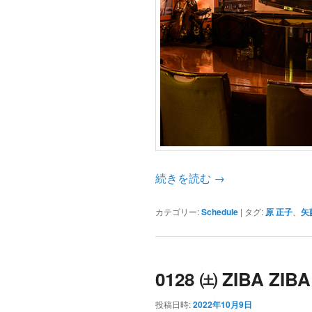
ツ
へ
へ
移
移
動
動
続きを読む
→
カテゴリー:
Schedule
|
タグ:
原 正子
、
矢
0128 ㈯ ZIBA ZIB
投稿日時:
2022年10月9日