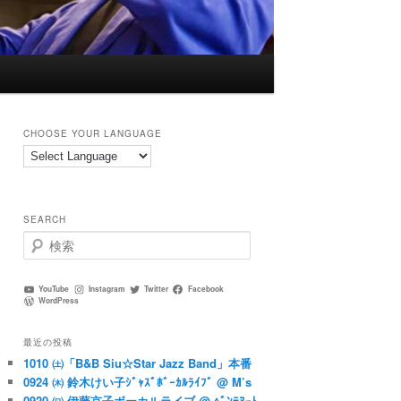
CHOOSE YOUR LANGUAGE
SEARCH
検
索
YouTube
Instagram
Twitter
Facebook
WordPress
最近の投稿
1010 ㈯「B&B Siu☆Star Jazz Band」本番
0924 ㈭ 鈴木けい子ｼﾞｬｽﾞﾎﾞｰｶﾙﾗｲﾌﾞ @ M’s
0920 ㈰ 伊藤京子ボーカルライブ @ ﾍﾞﾝﾃﾇｰﾄ