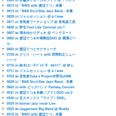
0913 ㈰「BWO with 渡辺てつ」本番
0913 ㈰「B&B Siu☆Star Jazz Band」本番
0829 ㈯ ジャムセッション @ à l’aise
0811 ㈫ 音気楽ワークショップ @ 音気楽工房
0808 ㈯ 野毛 Feel Like Carnival vol.1
0807 ㈮ 清水ゆかりデュオ @ ベンテヌート
0805 ㈬ 渡辺てつ＆中尾剛也DUO @ 横濱ビー
ル
0802 ㈰ 渡辺てつとサクサミーチ
0729 ㈬ クリス・ハート with 宮間利之ニュー
ハード
0716 ㈭ 鈴木けい子ｼﾞｬｽﾞﾎﾞｰｶﾙﾗｲﾌﾞ @ M’s
0711 ㈰ ジャムセッション @ à l’aise
0703 ㈮ 音気楽Yuka’s Project＠野毛JUNK
0628 ㈯「B&B Siu☆Star Jazz Band」本番
0602 ㈫ with ビッグバンド Fantasy Concert
0531 ㈰ 渡辺てつ＆本郷ノブフミDUO vol.2
0530 ㈯ 百人サックス『ライブ！2026』
0524 ㈰ komari jazz vocal Live
0522 ㈮ Juggernaut Big Band @ Buddy
0510 ㈰「BWO with 渡辺てつ」本番