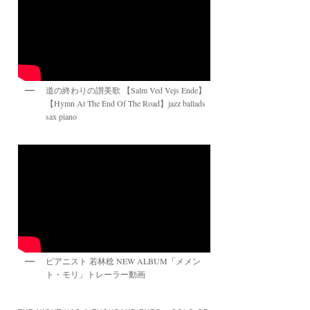
道の終わりの讃美歌 【Salm Ved Vejs Ende】
【Hymn At The End Of The Road】jazz ballads
sax piano
ピアニスト 若林稔 NEW ALBUM「メメン
ト・モリ」トレーラー動画