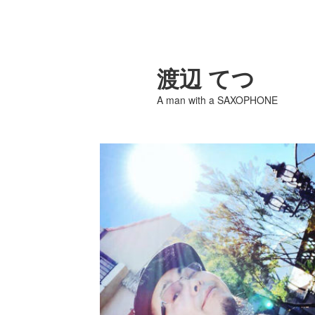
渡辺 てつ
A man with a SAXOPHONE