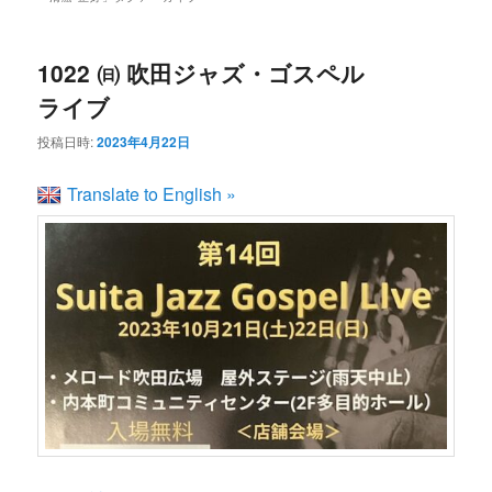
ン
コ
ュ
ー
コ
ン
1022 ㈰ 吹田ジャズ・ゴスペル
ライブ
ン
テ
投稿日時:
2023年4月22日
テ
ン
Translate to English »
ン
ツ
ツ
へ
へ
移
移
動
動