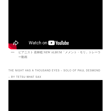
ピアニスト 若林稔 NEW ALBUM「メメント・モリ」トレーラ
ー動画
THE NIGHT HAS A THOUSAND EYES – SOLO OF PAUL DESMOND
– BY TETSU WHAT SAX
動
画
プ
レ
ー
ヤ
ー