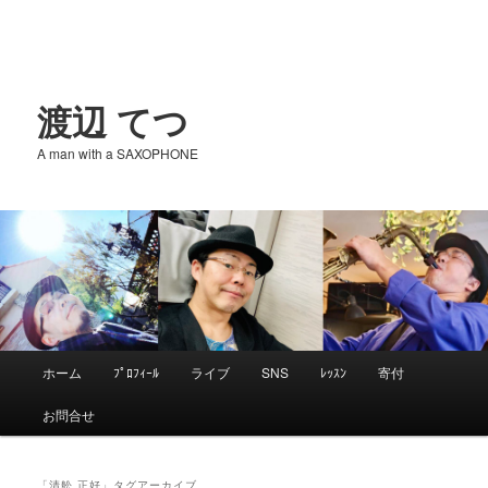
渡辺 てつ
A man with a SAXOPHONE
メ
ホーム
ﾌﾟﾛﾌｨｰﾙ
ライブ
SNS
ﾚｯｽﾝ
寄付
メ
サ
イ
お問合せ
ン
イ
ブ
メ
ニ
「
清舩 正好
」タグアーカイブ