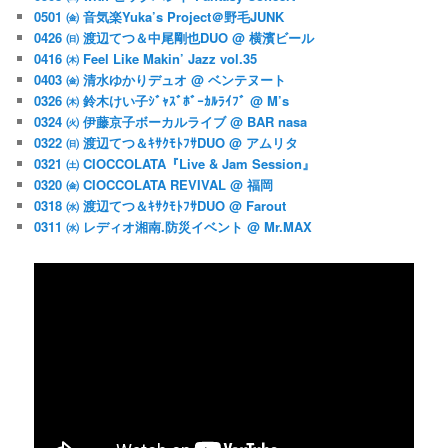
0501 ㈮ 音気楽Yuka’s Project＠野毛JUNK
0426 ㈰ 渡辺てつ＆中尾剛也DUO @ 横濱ビール
0416 ㈭ Feel Like Makin’ Jazz vol.35
0403 ㈮ 清水ゆかりデュオ @ ベンテヌート
0326 ㈭ 鈴木けい子ｼﾞｬｽﾞﾎﾞｰｶﾙﾗｲﾌﾞ @ M’s
0324 ㈫ 伊藤京子ボーカルライブ @ BAR nasa
0322 ㈰ 渡辺てつ＆ｷｻｸﾓﾄﾌｻDUO @ アムリタ
0321 ㈯ CIOCCOLATA『Live & Jam Session』
0320 ㈮ CIOCCOLATA REVIVAL @ 福岡
0318 ㈬ 渡辺てつ＆ｷｻｸﾓﾄﾌｻDUO @ Farout
0311 ㈬ レディオ湘南.防災イベント @ Mr.MAX