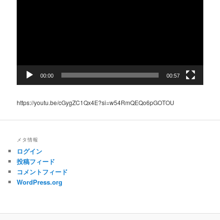
プ
レ
ー
ヤ
ー
00:00
00:57
https://youtu.be/cGygZC1Qx4E?si=w54RmQEQo6pGOTOU
メタ情報
ログイン
投稿フィード
コメントフィード
WordPress.org