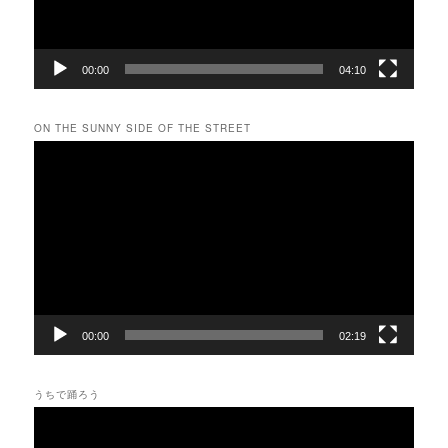
00:00
04:10
ON THE SUNNY SIDE OF THE STREET
動
画
プ
レ
ー
ヤ
ー
00:00
02:19
うちで踊ろう
動
画