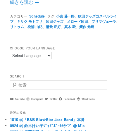
続きを読む
→
カテゴリー:
Schedule
|
タグ:
小倉 荘一郎
、
吹田ジャズゴスペルライ
ブ
、
キサク モトフサ
、
吹田ジャズ
、
メロード吹田
、
プリマヴェーラ
、
リトゥム
、
松浦 由紀
、
清舩 正好
、
真木 毅
、
箕作 元総
CHOOSE YOUR LANGUAGE
SEARCH
検
索
YouTube
Instagram
Twitter
Facebook
WordPress
最近の投稿
1010 ㈯「B&B Siu☆Star Jazz Band」本番
0924 ㈭ 鈴木けい子ｼﾞｬｽﾞﾎﾞｰｶﾙﾗｲﾌﾞ @ M’s