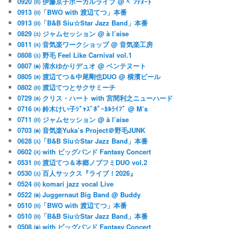
0920 ㈰ 伊藤京子ボーカルライブ @ ﾍﾞﾝﾃﾇｰﾄ
0913 ㈰「BWO with 渡辺てつ」本番
0913 ㈰「B&B Siu☆Star Jazz Band」本番
0829 ㈯ ジャムセッション @ à l’aise
0811 ㈫ 音気楽ワークショップ @ 音気楽工房
0808 ㈯ 野毛 Feel Like Carnival vol.1
0807 ㈮ 清水ゆかりデュオ @ ベンテヌート
0805 ㈬ 渡辺てつ＆中尾剛也DUO @ 横濱ビール
0802 ㈰ 渡辺てつとサクサミーチ
0729 ㈬ クリス・ハート with 宮間利之ニューハード
0716 ㈭ 鈴木けい子ｼﾞｬｽﾞﾎﾞｰｶﾙﾗｲﾌﾞ @ M’s
0711 ㈰ ジャムセッション @ à l’aise
0703 ㈮ 音気楽Yuka’s Project＠野毛JUNK
0628 ㈯「B&B Siu☆Star Jazz Band」本番
0602 ㈫ with ビッグバンド Fantasy Concert
0531 ㈰ 渡辺てつ＆本郷ノブフミDUO vol.2
0530 ㈯ 百人サックス『ライブ！2026』
0524 ㈰ komari jazz vocal Live
0522 ㈮ Juggernaut Big Band @ Buddy
0510 ㈰「BWO with 渡辺てつ」本番
0510 ㈰「B&B Siu☆Star Jazz Band」本番
0508 ㈮ with ビッグバンド Fantasy Concert