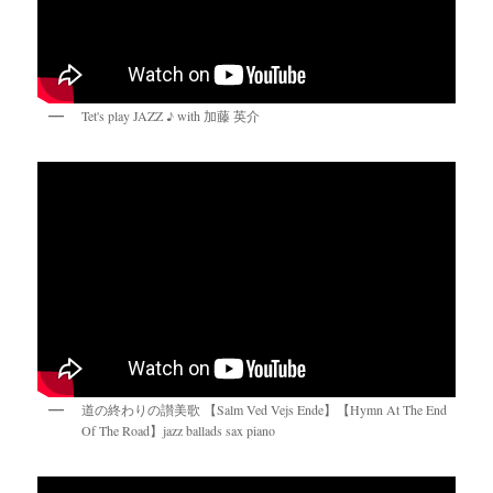
Tet's play JAZZ ♪ with 加藤 英介
道の終わりの讃美歌 【Salm Ved Vejs Ende】【Hymn At The End
Of The Road】jazz ballads sax piano