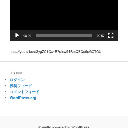
ー
ヤ
ー
00:00
00:57
https://youtu.be/cGygZC1Qx4E?si=w54RmQEQo6pGOTOU
メタ情報
ログイン
投稿フィード
コメントフィード
WordPress.org
Proudly powered by WordPress