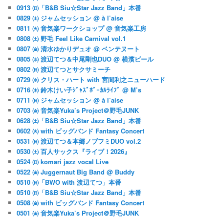
0913 ㈰「B&B Siu☆Star Jazz Band」本番
0829 ㈯ ジャムセッション @ à l’aise
0811 ㈫ 音気楽ワークショップ @ 音気楽工房
0808 ㈯ 野毛 Feel Like Carnival vol.1
0807 ㈮ 清水ゆかりデュオ @ ベンテヌート
0805 ㈬ 渡辺てつ＆中尾剛也DUO @ 横濱ビール
0802 ㈰ 渡辺てつとサクサミーチ
0729 ㈬ クリス・ハート with 宮間利之ニューハード
0716 ㈭ 鈴木けい子ｼﾞｬｽﾞﾎﾞｰｶﾙﾗｲﾌﾞ @ M’s
0711 ㈰ ジャムセッション @ à l’aise
0703 ㈮ 音気楽Yuka’s Project＠野毛JUNK
0628 ㈯「B&B Siu☆Star Jazz Band」本番
0602 ㈫ with ビッグバンド Fantasy Concert
0531 ㈰ 渡辺てつ＆本郷ノブフミDUO vol.2
0530 ㈯ 百人サックス『ライブ！2026』
0524 ㈰ komari jazz vocal Live
0522 ㈮ Juggernaut Big Band @ Buddy
0510 ㈰「BWO with 渡辺てつ」本番
0510 ㈰「B&B Siu☆Star Jazz Band」本番
0508 ㈮ with ビッグバンド Fantasy Concert
0501 ㈮ 音気楽Yuka’s Project＠野毛JUNK