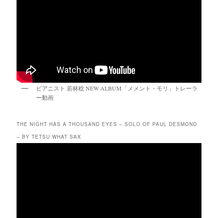
ピアニスト 若林稔 NEW ALBUM「メメント・モリ」トレーラ
ー動画
THE NIGHT HAS A THOUSAND EYES – SOLO OF PAUL DESMOND
– BY TETSU WHAT SAX
動
画
プ
レ
ー
ヤ
ー