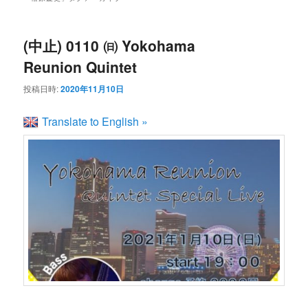
ン
コ
ュ
ー
コ
ン
(中止) 0110 ㈰ Yokohama
Reunion Quintet
ン
テ
投稿日時:
2020年11月10日
テ
ン
Translate to English »
ン
ツ
ツ
へ
へ
移
移
動
動