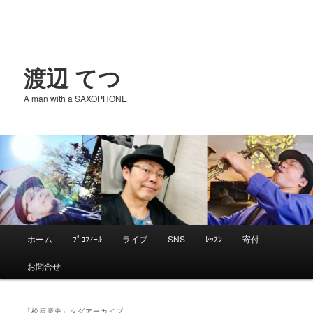
渡辺 てつ
A man with a SAXOPHONE
メ
ホーム
ﾌﾟﾛﾌｨｰﾙ
ライブ
SNS
ﾚｯｽﾝ
寄付
メ
サ
イ
お問合せ
ン
イ
ブ
メ
ニ
「
松原慶史
」タグアーカイブ