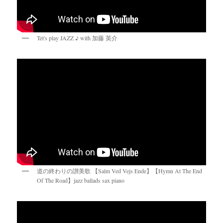
Tet's play JAZZ ♪ with 加藤 英介
道の終わりの讃美歌 【Salm Ved Vejs Ende】【Hymn At The End
Of The Road】jazz ballads sax piano