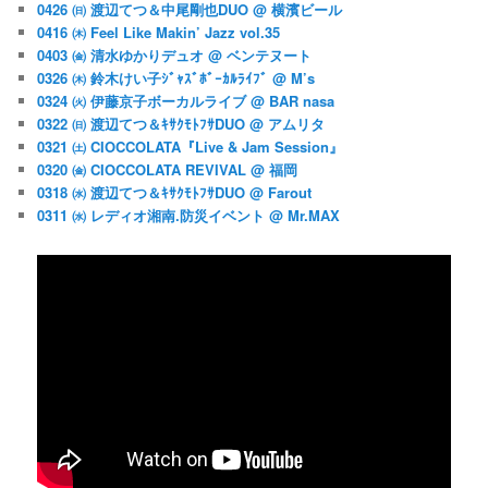
0426 ㈰ 渡辺てつ＆中尾剛也DUO @ 横濱ビール
0416 ㈭ Feel Like Makin’ Jazz vol.35
0403 ㈮ 清水ゆかりデュオ @ ベンテヌート
0326 ㈭ 鈴木けい子ｼﾞｬｽﾞﾎﾞｰｶﾙﾗｲﾌﾞ @ M’s
0324 ㈫ 伊藤京子ボーカルライブ @ BAR nasa
0322 ㈰ 渡辺てつ＆ｷｻｸﾓﾄﾌｻDUO @ アムリタ
0321 ㈯ CIOCCOLATA『Live & Jam Session』
0320 ㈮ CIOCCOLATA REVIVAL @ 福岡
0318 ㈬ 渡辺てつ＆ｷｻｸﾓﾄﾌｻDUO @ Farout
0311 ㈬ レディオ湘南.防災イベント @ Mr.MAX