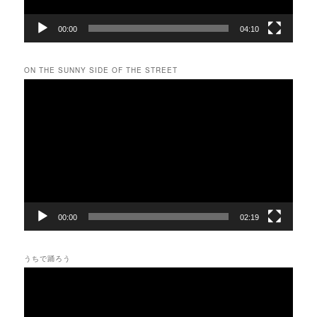
00:00
04:10
ON THE SUNNY SIDE OF THE STREET
動
画
プ
レ
ー
ヤ
ー
00:00
02:19
うちで踊ろう
動
画
プ
レ