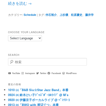
続きを読む
→
カテゴリー:
Schedule
|
タグ:
仲石裕介
、
上杉優
、
松原慶史
、
藤井学
CHOOSE YOUR LANGUAGE
SEARCH
検
索
YouTube
Instagram
Twitter
Facebook
WordPress
最近の投稿
1010 ㈯「B&B Siu☆Star Jazz Band」本番
0924 ㈭ 鈴木けい子ｼﾞｬｽﾞﾎﾞｰｶﾙﾗｲﾌﾞ @ M’s
0920 ㈰ 伊藤京子ボーカルライブ @ ﾍﾞﾝﾃﾇｰﾄ
0913 ㈰「BWO with 渡辺てつ」本番